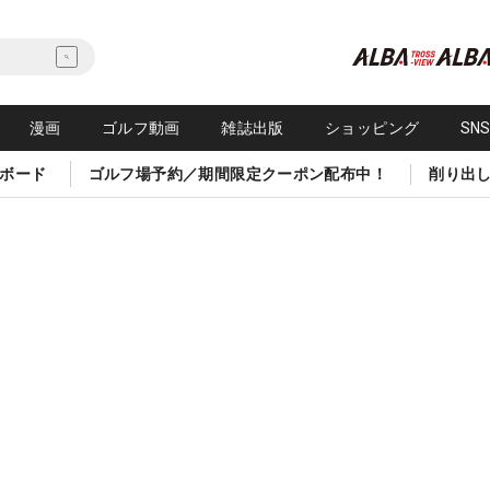
漫画
ゴルフ動画
雑誌出版
ショッピング
SN
ボード
ゴルフ場予約／期間限定クーポン配布中！
削り出