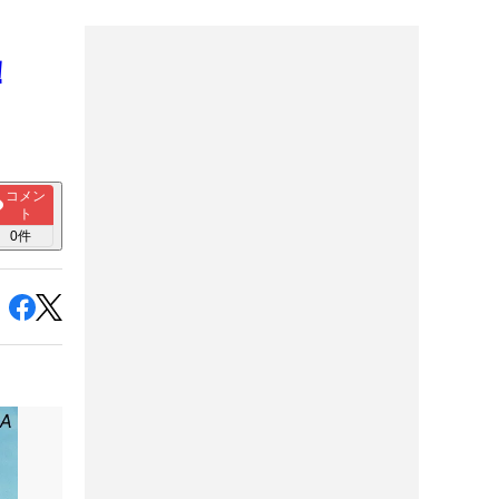
ー！
コメン
ト
0
件