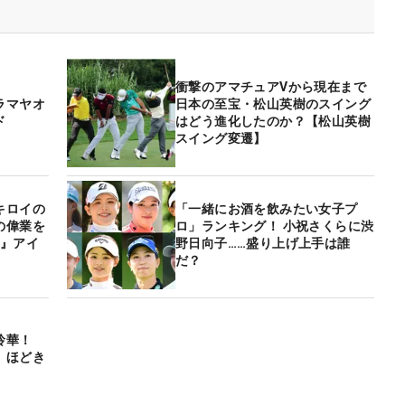
衝撃のアマチュアVから現在まで
ラマヤオ
日本の至宝・松山英樹のスイング
ド
はどう進化したのか？【松山英樹
スイング変遷】
キロイの
「一緒にお酒を飲みたい女子プ
の偉業を
ロ」ランキング！ 小祝さくらに渋
O』アイ
野日向子……盛り上げ上手は誰
だ？
都玲華！
、ほどき