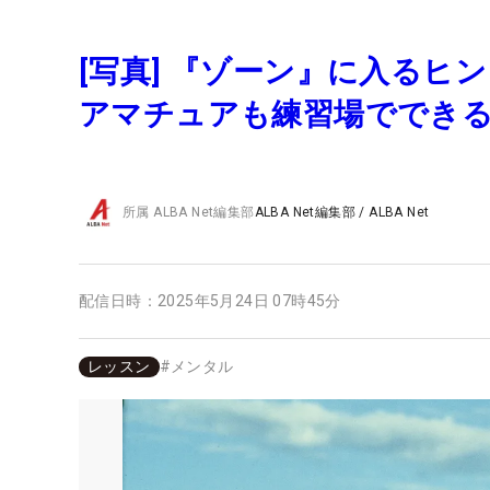
[写真] 『ゾーン』に入る
アマチュアも練習場でできる
所属
ALBA Net編集部
ALBA Net編集部
/
ALBA Net
配信日時：
2025年5月24日 07時45分
レッスン
#
メンタル