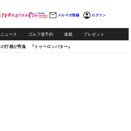
メルマガ登録
ログイン
Sニュース
ゴルフ場予約
連載
プレゼント
しの打感が秀逸 『トゥーロンパター』