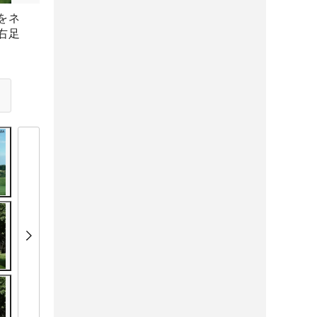
をネ
右足