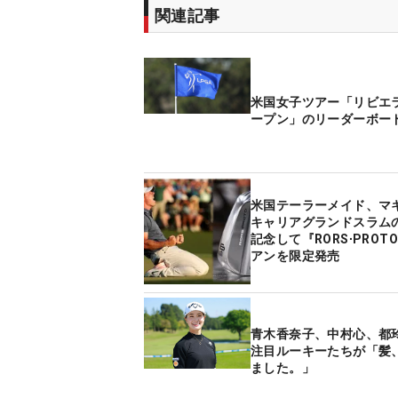
関連記事
米国女子ツアー「リビエ
ープン」のリーダーボー
米国テーラーメイド、マ
キャリアグランドスラム
記念して『RORS∙PROT
アンを限定発売
青木香奈子、中村心、
注目ルーキーたちが「髪
ました。」