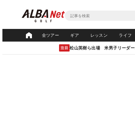
全ツアー
ギア
レッスン
ライフ
松山英樹ら出場 米男子リーダー
注目