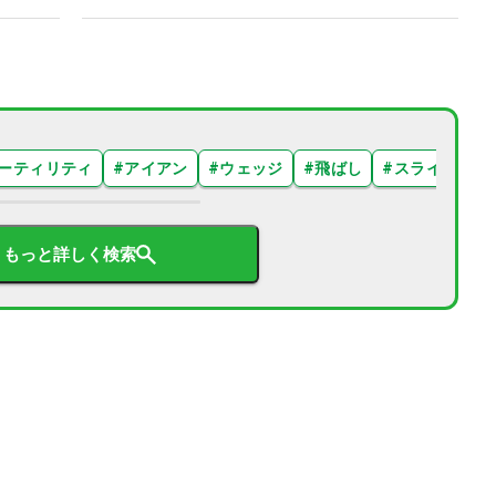
ーティリティ
#
アイアン
#
ウェッジ
#
飛ばし
#
スライス
#
もっと詳しく検索