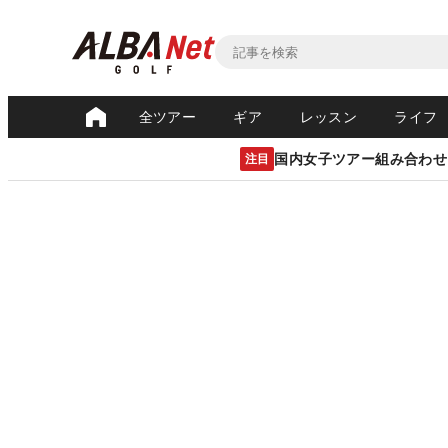
全ツアー
ギア
レッスン
ライフ
国内女子ツアー組み合わせ
注目