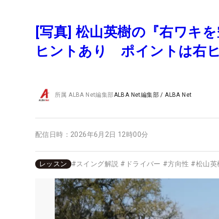
[写真] 松山英樹の『右ワ
ヒントあり ポイントは右
所属
ALBA Net編集部
ALBA Net編集部
/
ALBA Net
配信日時：
2026年6月2日 12時00分
レッスン
#
スイング解説
#
ドライバー
#
方向性
#
松山英