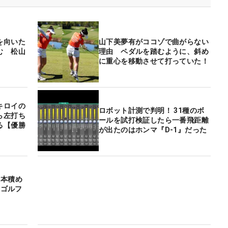
を向いた
山下美夢有がココゾで曲がらない
む 松山
理由 ペダルを踏むように、斜め
に重心を移動させて打っていた！
キロイの
ロボット計測で判明！ 31種のボ
ら左打ち
ールを試打検証したら一番飛距離
る【優勝
が出たのはホンマ『D-1』だった
4本積め
はゴルフ