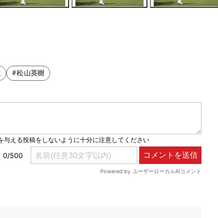
性
#松山英樹