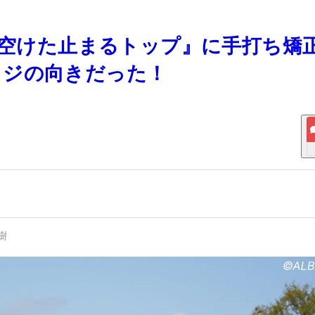
キを空けた止まるトップ』に手打ち矯
ヒジの向きだった！
樹