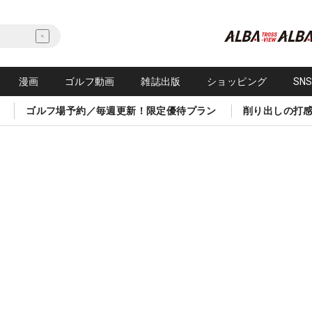
漫画
ゴルフ動画
雑誌出版
ショッピング
SN
ゴルフ場予約／毎週更新！限定優待プラン
削り出しの打