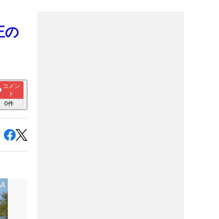
正の
コメン
ト
0
件