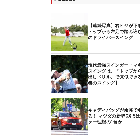
【連続写真】右ヒジが下
トップから左足で踏み込
のドライバースイング
現代最強スインガー・マ
スイングは、『トップか
出しドリル』で真似でき
者のスイング】
キャディバッグが余裕で
る！ マツダの新型CX-5
ァー理想の1台か