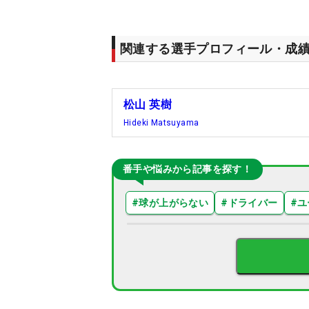
関連する選手プロフィール・成
松山 英樹
Hideki Matsuyama
番手や悩みから記事を探す！
#
球が上がらない
#
ドライバー
#
ユ