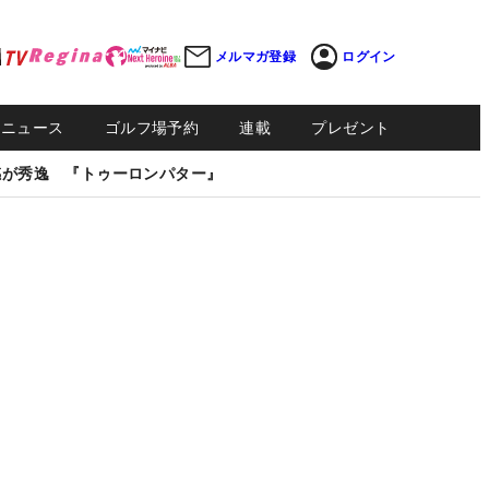
メルマガ登録
ログイン
Sニュース
ゴルフ場予約
連載
プレゼント
感が秀逸 『トゥーロンパター』