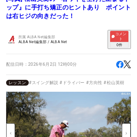
ップ』に手打ち矯正のヒントあり ポイント
は右ヒジの向きだった！
コメン
所属
ALBA Net編集部
ト
ALBA Net編集部
/
ALBA Net
0
件
配信日時：
2026年6月2日 12時00分
レッスン
#
スイング解説
#
ドライバー
#
方向性
#
松山英樹