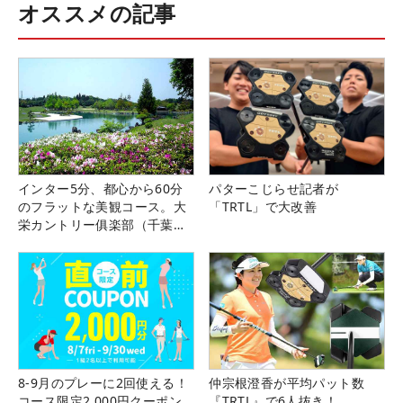
オススメの記事
インター5分、都心から60分
パターこじらせ記者が
のフラットな美観コース。大
「TRTL」で大改善
栄カントリー俱楽部（千葉
県）
8-9月のプレーに2回使える！
仲宗根澄香が平均パット数
コース限定2,000円クーポン
『TRTL』で6人抜き！