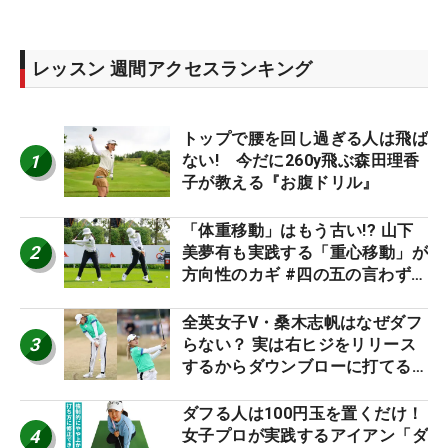
レッスン 週間アクセスランキング
トップで腰を回し過ぎる人は飛ば
1
ない! 今だに260y飛ぶ森田理香
子が教える『お腹ドリル』
「体重移動」はもう古い!? 山下
2
美夢有も実践する「重心移動」が
方向性のカギ #四の五の言わず振
り氣れ
全英女子V・桑木志帆はなぜダフ
3
らない？ 実は右ヒジをリリース
するからダウンブローに打てる #
優勝者のスイング
ダフる人は100円玉を置くだけ！
4
女子プロが実践するアイアン「ダ