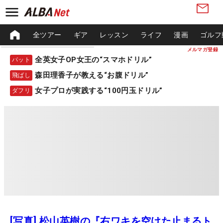
全ツアー
ギア
レッスン
ライフ
漫画
ゴルフ
メルマガ登録
全英女子OP女王の“スマホドリル”
パット
森田理香子が教える“お腹ドリル”
飛ばし
女子プロが実践する“100円玉ドリル”
ダフリ
[写真] 松山英樹の『右ワキを空けた止まるト