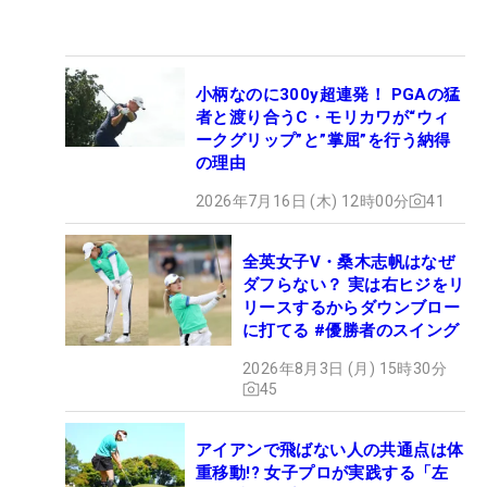
小柄なのに300y超連発！ PGAの猛
者と渡り合うC・モリカワが“ウィ
ークグリップ”と”掌屈”を行う納得
の理由
2026年7月16日 (木) 12時00分
41
全英女子V・桑木志帆はなぜ
ダフらない？ 実は右ヒジをリ
リースするからダウンブロー
に打てる #優勝者のスイング
2026年8月3日 (月) 15時30分
45
アイアンで飛ばない人の共通点は体
重移動!? 女子プロが実践する「左