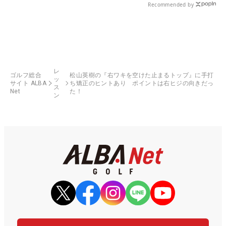
Recommended by
レ
ゴルフ総合
松山英樹の『右ワキを空けた止まるトップ』に手打
ッ
サイト ALBA
ち矯正のヒントあり ポイントは右ヒジの向きだっ
ス
Net
た！
ン