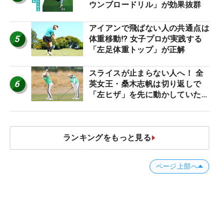
ウンブロードリル」が効果抜群
アイアンで飛ばない人の共通点は
5
体重移動!? 女子プロが実践する
「左足体重トップ」が正解
スライスが止まらない人へ！ 全
6
英女王・桑木志帆は切り返しで
「左ヒザ」を先に動かしていた
#優勝者のスイング
ランキングをもっと見る
ページ上部へ