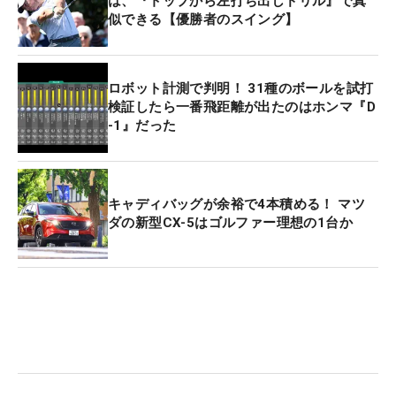
は、『トップから左打ち出しドリル』で真
似できる【優勝者のスイング】
ロボット計測で判明！ 31種のボールを試打
検証したら一番飛距離が出たのはホンマ『D
-1』だった
キャディバッグが余裕で4本積める！ マツ
ダの新型CX-5はゴルファー理想の1台か