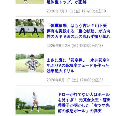
足体重トップ」が正解
2026年7月31日 (金) 12時00分
38
「体重移動」はもう古い!? 山下美
夢有も実践する「重心移動」が方向
性のカギ #四の五の言わず振り氣れ
2026年8月2日 (日) 12時00分
38
まさに鬼に『花奈棒』 永井花奈9
年ぶりVの高精度フェードを作った
効果絶大ドリル
2026年8月1日 (土) 12時00分
36
ドローが打てない人はボール
を見すぎ！ 元賞金女王・森田
理香子が明かした「右ツマ先
前の仮想ボール」の真実