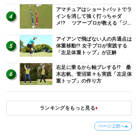
優勝者のスイング
アマチュアはショートパットでラ
4
インを消して強く打っちゃダ
メ!? ツアープロが教える「ジ
ャストタッチ」なら3パットが激
減するワケ
アイアンで飛ばない人の共通点は
5
体重移動!? 女子プロが実践する
「左足体重トップ」が正解
右足に乗るから軸ブレする!? 桑
6
木志帆、菅沼菜々も実践「左足体
重トップ」の作り方
ランキングをもっと見る
ページ上部へ