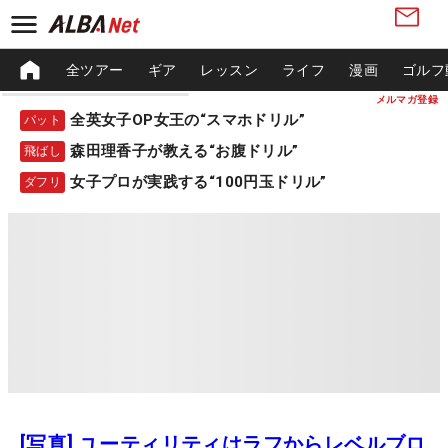
全ツアー
ギア
レッスン
ライフ
漫画
ゴルフ
メルマガ登録
全英女子OP女王の“スマホドリル”
パット
森田理香子が教える“お腹ドリル”
飛ばし
女子プロが実践する“100円玉ドリル”
ダフリ
[写真] ユーティリティはラフからレベルブロ