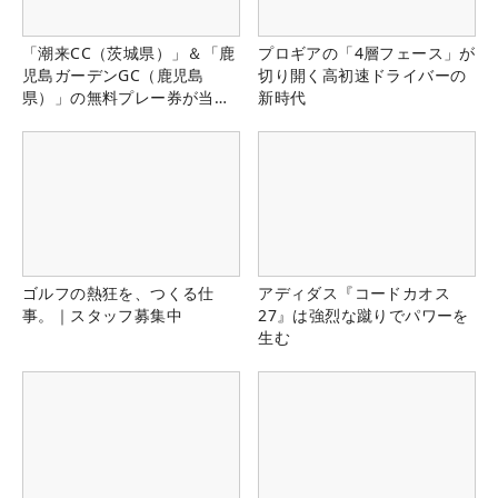
「潮来CC（茨城県）」＆「鹿
プロギアの「4層フェース」が
児島ガーデンGC（鹿児島
切り開く高初速ドライバーの
県）」の無料プレー券が当た
新時代
る！！
ゴルフの熱狂を、つくる仕
アディダス『コードカオス
事。｜スタッフ募集中
27』は強烈な蹴りでパワーを
生む