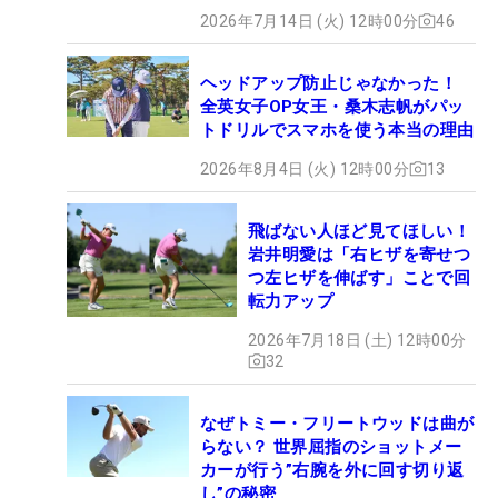
2026年7月14日 (火) 12時00分
46
ヘッドアップ防止じゃなかった！
全英女子OP女王・桑木志帆がパッ
トドリルでスマホを使う本当の理由
2026年8月4日 (火) 12時00分
13
飛ばない人ほど見てほしい！
岩井明愛は「右ヒザを寄せつ
つ左ヒザを伸ばす」ことで回
転力アップ
2026年7月18日 (土) 12時00分
32
なぜトミー・フリートウッドは曲が
らない？ 世界屈指のショットメー
カーが行う”右腕を外に回す切り返
し”の秘密