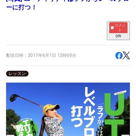
ーに打つ！
コメン
ト
0
件
配信日時：
2017年6月1日 12時00分
レッスン