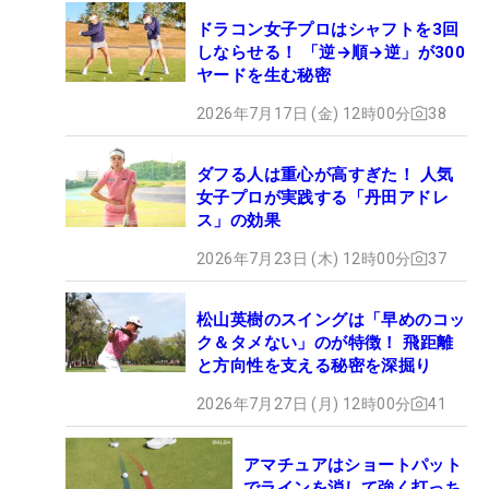
ドラコン女子プロはシャフトを3回
しならせる！ 「逆→順→逆」が300
ヤードを生む秘密
2026年7月17日 (金) 12時00分
38
ダフる人は重心が高すぎた！ 人気
女子プロが実践する「丹田アドレ
ス」の効果
2026年7月23日 (木) 12時00分
37
松山英樹のスイングは「早めのコッ
ク＆タメない」のが特徴！ 飛距離
と方向性を支える秘密を深掘り
2026年7月27日 (月) 12時00分
41
アマチュアはショートパット
でラインを消して強く打っち