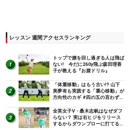
レッスン 週間アクセスランキング
トップで腰を回し過ぎる人は飛ば
1
ない! 今だに260y飛ぶ森田理香
子が教える『お腹ドリル』
「体重移動」はもう古い!? 山下
2
美夢有も実践する「重心移動」が
方向性のカギ #四の五の言わず振
り氣れ
全英女子V・桑木志帆はなぜダフ
3
らない？ 実は右ヒジをリリース
するからダウンブローに打てる #