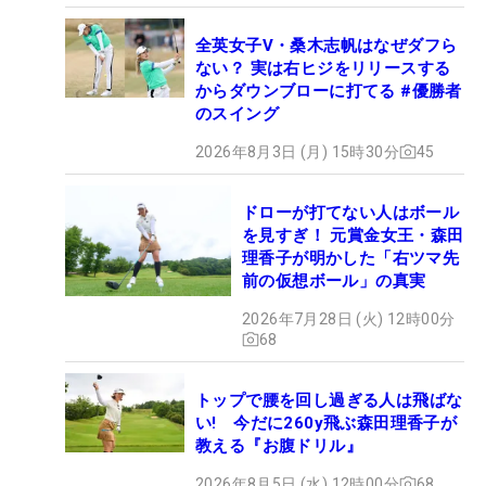
全英女子V・桑木志帆はなぜダフら
ない？ 実は右ヒジをリリースする
からダウンブローに打てる #優勝者
のスイング
2026年8月3日 (月) 15時30分
45
ドローが打てない人はボール
を見すぎ！ 元賞金女王・森田
理香子が明かした「右ツマ先
前の仮想ボール」の真実
2026年7月28日 (火) 12時00分
68
トップで腰を回し過ぎる人は飛ばな
い! 今だに260y飛ぶ森田理香子が
教える『お腹ドリル』
2026年8月5日 (水) 12時00分
68