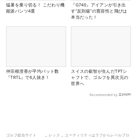
猛暑を乗り切る！ こだわり機
『G740』アイアンが引き出
能派パンツ4選
す“反則級”の寛容性と飛びは
本当だった！
仲宗根澄香が平均パット数
スイスの叡智が生んだTPTシ
『TRTL』で6人抜き！
ャフトで、ゴルフを異次元の
世界へ
Recommended by
ゴルフ総合サイト
レッス
ユーティリティはラフからレベルブロ