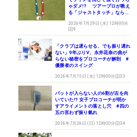
ゃダメ!? ツアープロが教え
る「ジャストタッチ」なら3
パットが激減するワケ
2026年7月29日 (水) 12時00分
9
「クラブは遅らせる、でも振り遅れ
ない」9年ぶりV、永井花奈の曲が
らない秘密をプロコーチが解剖 #
優勝者のスイング
2026年7月15日 (水) 12時00分
33
パットが入らない人の6割が左を向
いていた!? 女子プロコーチが明か
すアライメントの落とし穴 #四の
五の言わず振り氣れ
2026年7月26日 (日) 12時00分
34