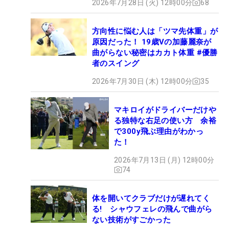
2026年7月28日 (火) 12時00分
68
方向性に悩む人は「ツマ先体重」が
原因だった！ 19歳Vの加藤麗奈が
曲がらない秘密はカカト体重 #優勝
者のスイング
2026年7月30日 (木) 12時00分
35
マキロイがドライバーだけや
る独特な右足の使い方 余裕
で300y飛ぶ理由がわかっ
た！
2026年7月13日 (月) 12時00分
74
体を開いてクラブだけが遅れてく
る! シャウフェレの飛んで曲がら
ない技術がすごかった