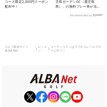
コース限定2,000円クーポン
児島ガーデンGC（鹿児島
配布中！
県）」の無料プレー券が当た
る！！
Recommended by
ゴルフ総合サイト
レッス
ユーティリティはラフからレベルブロ
ALBA Net
ン
ーに打つ！