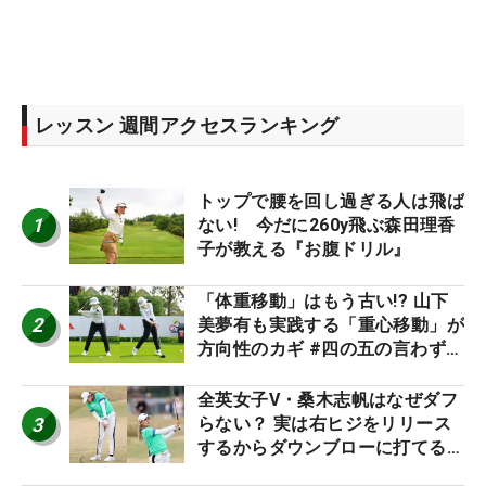
レッスン 週間アクセスランキング
トップで腰を回し過ぎる人は飛ば
1
ない! 今だに260y飛ぶ森田理香
子が教える『お腹ドリル』
「体重移動」はもう古い!? 山下
2
美夢有も実践する「重心移動」が
方向性のカギ #四の五の言わず振
り氣れ
全英女子V・桑木志帆はなぜダフ
3
らない？ 実は右ヒジをリリース
するからダウンブローに打てる #
優勝者のスイング