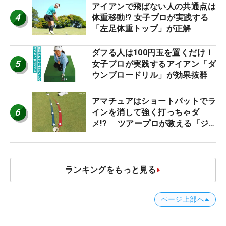
アイアンで飛ばない人の共通点は
4
体重移動!? 女子プロが実践する
「左足体重トップ」が正解
ダフる人は100円玉を置くだけ！
5
女子プロが実践するアイアン「ダ
ウンブロードリル」が効果抜群
アマチュアはショートパットでラ
6
インを消して強く打っちゃダ
メ!? ツアープロが教える「ジ
ャストタッチ」なら3パットが激
減するワケ
ランキングをもっと見る
ページ上部へ