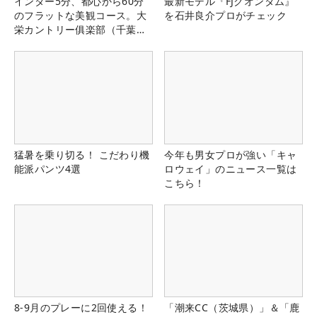
インター5分、都心から60分
最新モデル『FJクオンタム』
のフラットな美観コース。大
を石井良介プロがチェック
栄カントリー俱楽部（千葉
県）
猛暑を乗り切る！ こだわり機
今年も男女プロが強い「キャ
能派パンツ4選
ロウェイ」のニュース一覧は
こちら！
8-9月のプレーに2回使える！
「潮来CC（茨城県）」＆「鹿