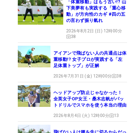
「体重移動」はもう古い!? 山
下美夢有も実践する「重心移
動」が方向性のカギ #四の五
の言わず振り氣れ
2026年8月2日 (日) 12時00分
38
アイアンで飛ばない人の共通点は体
重移動!? 女子プロが実践する「左
足体重トップ」が正解
2026年7月31日 (金) 12時00分
38
ヘッドアップ防止じゃなかった！
全英女子OP女王・桑木志帆がパッ
トドリルでスマホを使う本当の理由
2026年8月4日 (火) 12時00分
13
飛ばない人は腰を先に切るからだっ