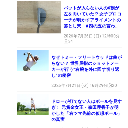
パットが入らない人の6割が
左を向いていた!? 女子プロコ
ーチが明かすアライメントの
落とし穴 #四の五の言わず
振り氣れ
2026年7月26日 (日) 12時00分
34
なぜトミー・フリートウッドは曲が
らない？ 世界屈指のショットメー
カーが行う”右腕を外に回す切り返
し”の秘密
2026年7月21日 (火) 16時29分
20
ドローが打てない人はボールを見す
ぎ！ 元賞金女王・森田理香子が明
かした「右ツマ先前の仮想ボール」
の真実