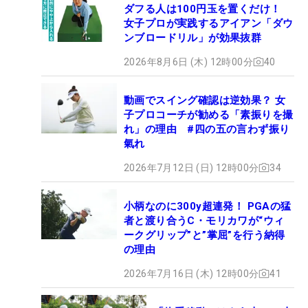
ダフる人は100円玉を置くだけ！
女子プロが実践するアイアン「ダウ
ンブロードリル」が効果抜群
2026年8月6日 (木) 12時00分
40
動画でスイング確認は逆効果？ 女
子プロコーチが勧める「素振りを撮
れ」の理由 #四の五の言わず振り
氣れ
2026年7月12日 (日) 12時00分
34
小柄なのに300y超連発！ PGAの猛
者と渡り合うC・モリカワが“ウィ
ークグリップ”と”掌屈”を行う納得
の理由
2026年7月16日 (木) 12時00分
41