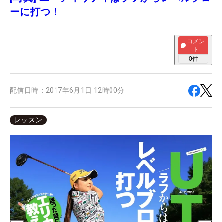
ーに打つ！
コメン
ト
0
件
配信日時：
2017年6月1日 12時00分
レッスン