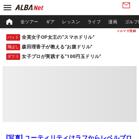
全ツアー
ギア
レッスン
ライフ
漫画
ゴルフ
メルマガ登録
全英女子OP女王の“スマホドリル”
パット
森田理香子が教える“お腹ドリル”
飛ばし
女子プロが実践する“100円玉ドリル”
ダフリ
[写真] ユーティリティはラフからレベルブロ