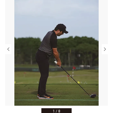
1
/
8