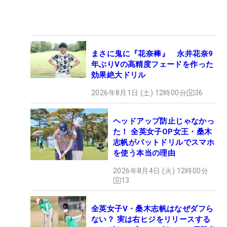
まさに鬼に『花奈棒』 永井花奈9
年ぶりVの高精度フェードを作った
効果絶大ドリル
2026年8月1日 (土) 12時00分
36
ヘッドアップ防止じゃなかっ
た！ 全英女子OP女王・桑木
志帆がパットドリルでスマホ
を使う本当の理由
2026年8月4日 (火) 12時00分
13
全英女子V・桑木志帆はなぜダフら
ない？ 実は右ヒジをリリースする