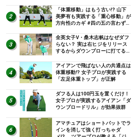
「体重移動」はもう古い!? 山下
2
美夢有も実践する「重心移動」が
方向性のカギ #四の五の言わず振
り氣れ
全英女子V・桑木志帆はなぜダフ
3
らない？ 実は右ヒジをリリース
するからダウンブローに打てる #
優勝者のスイング
アイアンで飛ばない人の共通点は
4
体重移動!? 女子プロが実践する
「左足体重トップ」が正解
ダフる人は100円玉を置くだけ！
5
女子プロが実践するアイアン「ダ
ウンブロードリル」が効果抜群
アマチュアはショートパットでラ
6
インを消して強く打っちゃダ
メ!? ツアープロが教える「ジ