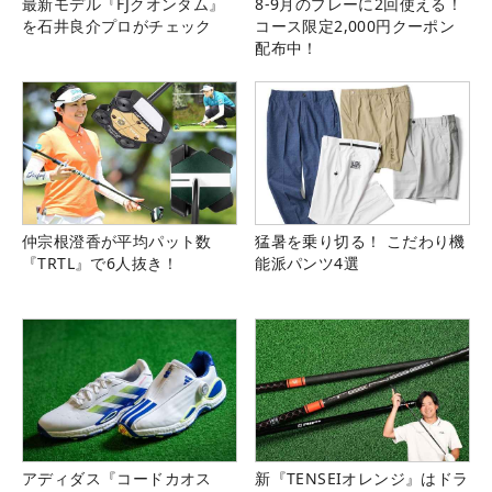
最新モデル『FJクオンタム』
8-9月のプレーに2回使える！
を石井良介プロがチェック
コース限定2,000円クーポン
配布中！
仲宗根澄香が平均パット数
猛暑を乗り切る！ こだわり機
『TRTL』で6人抜き！
能派パンツ4選
アディダス『コードカオス
新『TENSEIオレンジ』はドラ