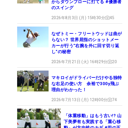
からダウンブローに打てる #優勝者
のスイング
2026年8月3日 (月) 15時30分
45
なぜトミー・フリートウッドは曲が
らない？ 世界屈指のショットメー
カーが行う”右腕を外に回す切り返
し”の秘密
2026年7月21日 (火) 16時29分
20
マキロイがドライバーだけやる独特
な右足の使い方 余裕で300y飛ぶ
理由がわかった！
2026年7月13日 (月) 12時00分
74
「体重移動」はもう古い!? 山
下美夢有も実践する「重心移
動」が方向性のカギ #四の五