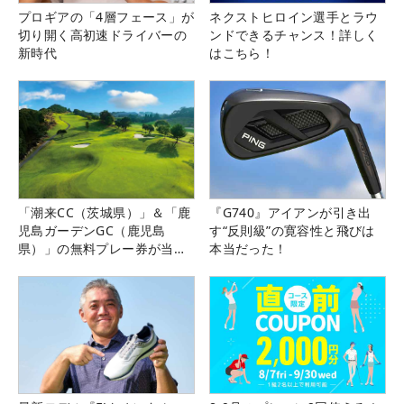
プロギアの「4層フェース」が
ネクストヒロイン選手とラウ
切り開く高初速ドライバーの
ンドできるチャンス！詳しく
新時代
はこちら！
「潮来CC（茨城県）」＆「鹿
『G740』アイアンが引き出
児島ガーデンGC（鹿児島
す“反則級”の寛容性と飛びは
県）」の無料プレー券が当た
本当だった！
る！！