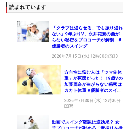
読まれています
「クラブは遅らせる、でも振り遅れ
ない」9年ぶりV、永井花奈の曲が
らない秘密をプロコーチが解剖 #
優勝者のスイング
2026年7月15日 (水) 12時00分
33
方向性に悩む人は「ツマ先体
重」が原因だった！ 19歳Vの
加藤麗奈が曲がらない秘密は
カカト体重 #優勝者のスイン
グ
2026年7月30日 (木) 12時00分
35
動画でスイング確認は逆効果？ 女
子プロコーチが勧める「素振りを撮