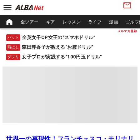
全ツアー
ギア
レッスン
ライフ
漫画
ゴルフ
メルマガ登録
全英女子OP女王の“スマホドリル”
パット
森田理香子が教える“お腹ドリル”
飛ばし
女子プロが実践する“100円玉ドリル”
ダフリ
世界一の再現性！フランチェスコ・モリナリ