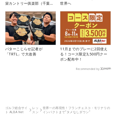
栄カントリー俱楽部（千葉
世界へ
県）
パターこじらせ記者が
11月までのプレーに2回使え
「TRTL」で大改善
る！コース限定3,500円クー
ポン配布中！
Recommended by
ゴルフ総合サイ
レッ
世界一の再現性！フランチェスコ・モリナリの
ト ALBA Net
スン
インパクトまで“タメなしダウン”