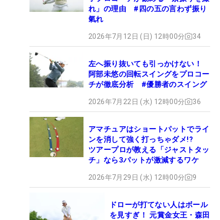
れ」の理由 #四の五の言わず振り
氣れ
2026年7月12日 (日) 12時00分
34
左へ振り抜いても引っかけない！
阿部未悠の回転スイングをプロコー
チが徹底分析 #優勝者のスイング
2026年7月22日 (水) 12時00分
36
アマチュアはショートパットでライ
ンを消して強く打っちゃダメ!?
ツアープロが教える「ジャストタッ
チ」なら3パットが激減するワケ
2026年7月29日 (水) 12時00分
9
ドローが打てない人はボール
を見すぎ！ 元賞金女王・森田