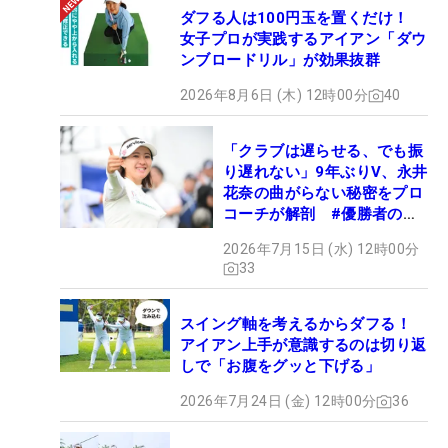
ダフる人は100円玉を置くだけ！
女子プロが実践するアイアン「ダウ
ンブロードリル」が効果抜群
2026年8月6日 (木) 12時00分
40
「クラブは遅らせる、でも振
り遅れない」9年ぶりV、永井
花奈の曲がらない秘密をプロ
コーチが解剖 #優勝者のス
イング
2026年7月15日 (水) 12時00分
33
スイング軸を考えるからダフる！
アイアン上手が意識するのは切り返
しで「お腹をグッと下げる」
2026年7月24日 (金) 12時00分
36