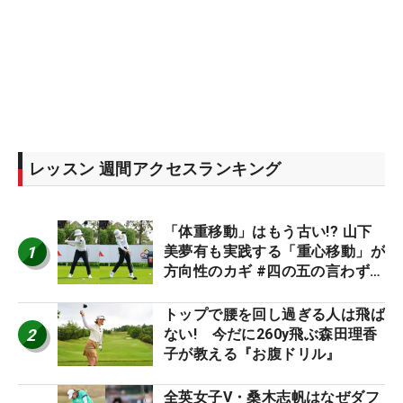
レッスン 週間アクセスランキング
「体重移動」はもう古い!? 山下
1
美夢有も実践する「重心移動」が
方向性のカギ #四の五の言わず振
り氣れ
トップで腰を回し過ぎる人は飛ば
2
ない! 今だに260y飛ぶ森田理香
子が教える『お腹ドリル』
全英女子V・桑木志帆はなぜダフ