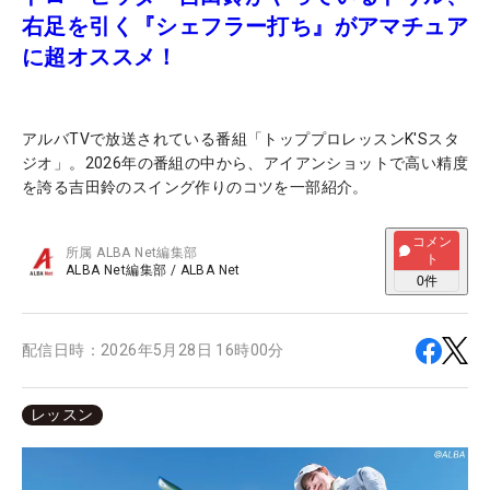
右足を引く『シェフラー打ち』がアマチュア
に超オススメ！
アルバTVで放送されている番組「トッププロレッスンK'Sスタ
ジオ」。2026年の番組の中から、アイアンショットで高い精度
を誇る吉田鈴のスイング作りのコツを一部紹介。
コメン
所属
ALBA Net編集部
ト
ALBA Net編集部
/
ALBA Net
0
件
配信日時：
2026年5月28日 16時00分
レッスン