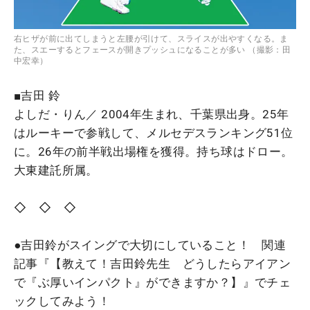
右ヒザが前に出てしまうと左腰が引けて、スライスが出やすくなる。ま
た、スエーするとフェースが開きプッシュになることが多い （撮影：田
中宏幸）
■吉田 鈴
よしだ・りん／ 2004年生まれ、千葉県出身。25年
はルーキーで参戦して、メルセデスランキング51位
に。26年の前半戦出場権を獲得。持ち球はドロー。
大東建託所属。
◇ ◇ ◇
●吉田鈴がスイングで大切にしていること！ 関連
記事『【教えて！吉田鈴先生 どうしたらアイアン
で『ぶ厚いインパクト』ができますか？】』でチェ
ックしてみよう！