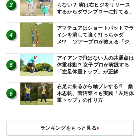
3
らない？ 実は右ヒジをリリース
するからダウンブローに打てる #
優勝者のスイング
アマチュアはショートパットでラ
4
インを消して強く打っちゃダ
メ!? ツアープロが教える「ジ
ャストタッチ」なら3パットが激
減するワケ
アイアンで飛ばない人の共通点は
5
体重移動!? 女子プロが実践する
「左足体重トップ」が正解
右足に乗るから軸ブレする!? 桑
6
木志帆、菅沼菜々も実践「左足体
重トップ」の作り方
ランキングをもっと見る