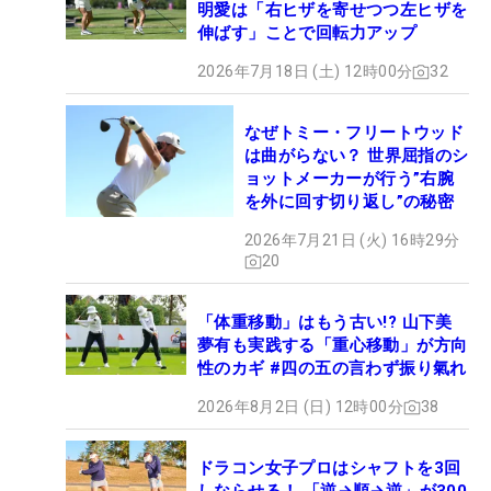
明愛は「右ヒザを寄せつつ左ヒザを
伸ばす」ことで回転力アップ
2026年7月18日 (土) 12時00分
32
なぜトミー・フリートウッド
は曲がらない？ 世界屈指のシ
ョットメーカーが行う”右腕
を外に回す切り返し”の秘密
2026年7月21日 (火) 16時29分
20
「体重移動」はもう古い!? 山下美
夢有も実践する「重心移動」が方向
性のカギ #四の五の言わず振り氣れ
2026年8月2日 (日) 12時00分
38
ドラコン女子プロはシャフトを3回