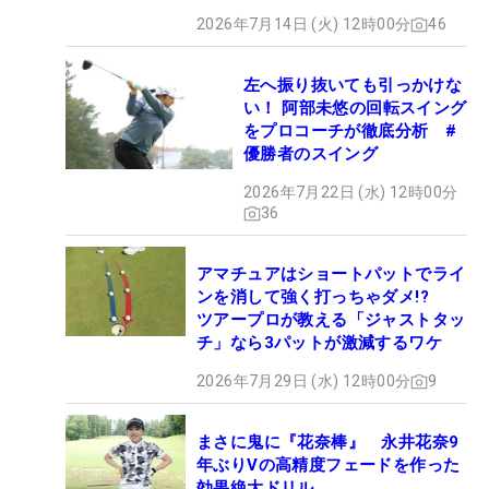
2026年7月14日 (火) 12時00分
46
左へ振り抜いても引っかけな
い！ 阿部未悠の回転スイング
をプロコーチが徹底分析 #
優勝者のスイング
2026年7月22日 (水) 12時00分
36
アマチュアはショートパットでライ
ンを消して強く打っちゃダメ!?
ツアープロが教える「ジャストタッ
チ」なら3パットが激減するワケ
2026年7月29日 (水) 12時00分
9
まさに鬼に『花奈棒』 永井花奈9
年ぶりVの高精度フェードを作った
効果絶大ドリル