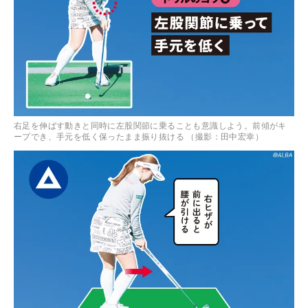
右足を伸ばす動きと同時に左股関節に乗ることも意識しよう。前傾がキ
ープでき、手元を低く保ったまま振り抜ける （撮影：田中宏幸）