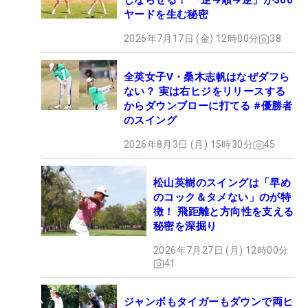
しならせる！ 「逆→順→逆」が300
ヤードを生む秘密
2026年7月17日 (金) 12時00分
38
全英女子V・桑木志帆はなぜダフら
ない？ 実は右ヒジをリリースする
からダウンブローに打てる #優勝者
のスイング
2026年8月3日 (月) 15時30分
45
松山英樹のスイングは「早め
のコック＆タメない」のが特
徴！ 飛距離と方向性を支える
秘密を深掘り
2026年7月27日 (月) 12時00分
41
ジャンボもタイガーもダウンで両ヒ