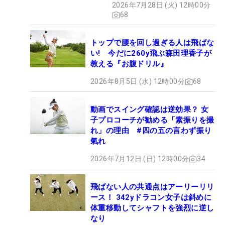
2026年7月28日 (火) 12時00分
68
トップで腰を回し過ぎる人は飛ばな
い! 今だに260y飛ぶ森田理香子が
教える『お腹ドリル』
2026年8月5日 (水) 12時00分
68
動画でスイング確認は逆効果？ 女
子プロコーチが勧める「素振りを撮
れ」の理由 #四の五の言わず振り
氣れ
2026年7月12日 (日) 12時00分
34
飛ばない人の共通点はアーリーリリ
ース！ 342yドラコン女子は斜めに
体重移動してシャフトを強烈に逆し
なり