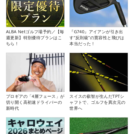
ALBA Netゴルフ場予約／【毎
『G740』アイアンが引き出
週更新】特別優待プランはこ
す“反則級”の寛容性と飛びは
ちら！
本当だった！
プロギアの「4層フェース」が
スイスの叡智が生んだTPTシ
切り開く高初速ドライバーの
ャフトで、ゴルフを異次元の
新時代
世界へ