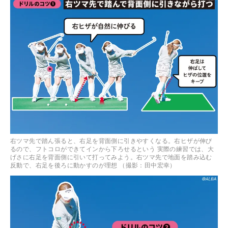
右ツマ先で踏ん張ると、右足を背面側に引きやすくなる。右ヒザが伸び
るので、フトコロができてインから下ろせるという 実際の練習では、大
げさに右足を背面側に引いて打ってみよう。右ツマ先で地面を踏み込む
反動で、右足を後ろに動かすのが理想 （撮影：田中宏幸）