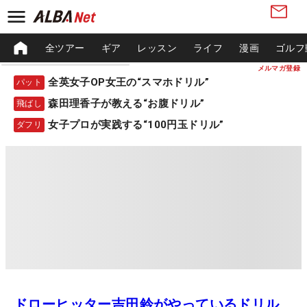
全ツアー
ギア
レッスン
ライフ
漫画
ゴルフ
メルマガ登録
全英女子OP女王の“スマホドリル”
パット
森田理香子が教える“お腹ドリル”
飛ばし
女子プロが実践する“100円玉ドリル”
ダフリ
ドローヒッター吉田鈴がやっているドリル、