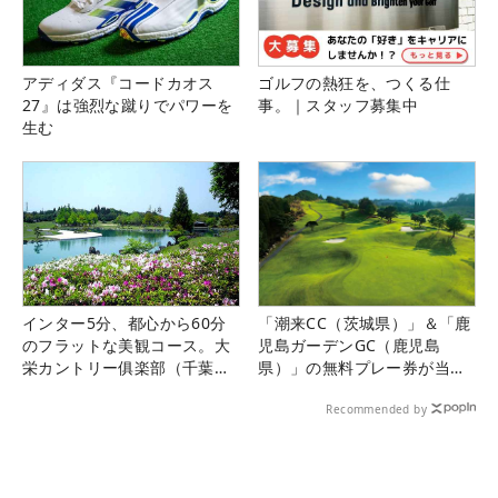
アディダス『コードカオス
ゴルフの熱狂を、つくる仕
27』は強烈な蹴りでパワーを
事。｜スタッフ募集中
生む
インター5分、都心から60分
「潮来CC（茨城県）」＆「鹿
のフラットな美観コース。大
児島ガーデンGC（鹿児島
栄カントリー俱楽部（千葉
県）」の無料プレー券が当た
県）
る！！
Recommended by