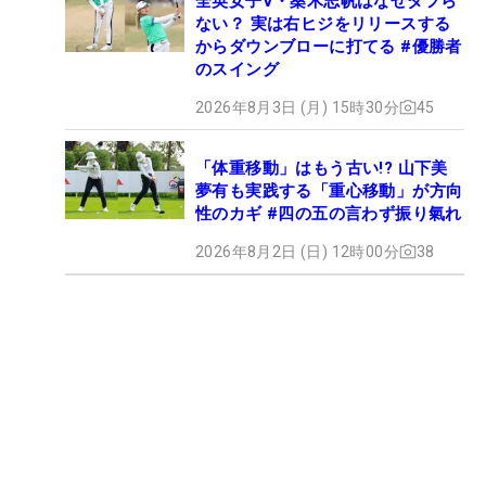
全英女子V・桑木志帆はなぜダフら
ない？ 実は右ヒジをリリースする
からダウンブローに打てる #優勝者
のスイング
2026年8月3日 (月) 15時30分
45
「体重移動」はもう古い!? 山下美
夢有も実践する「重心移動」が方向
性のカギ #四の五の言わず振り氣れ
2026年8月2日 (日) 12時00分
38