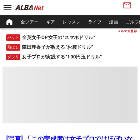
全ツアー
ギア
レッスン
ライフ
漫画
ゴルフ
メルマガ登録
全英女子OP女王の“スマホドリル”
パット
森田理香子が教える“お腹ドリル”
飛ばし
女子プロが実践する“100円玉ドリル”
ダフリ
[写真] 「この完成度は女子プロではほぼいな