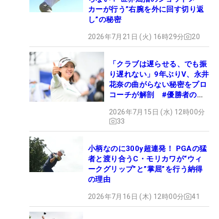
カーが行う”右腕を外に回す切り返
し”の秘密
2026年7月21日 (火) 16時29分
20
「クラブは遅らせる、でも振
り遅れない」9年ぶりV、永井
花奈の曲がらない秘密をプロ
コーチが解剖 #優勝者のス
イング
2026年7月15日 (水) 12時00分
33
小柄なのに300y超連発！ PGAの猛
者と渡り合うC・モリカワが“ウィ
ークグリップ”と”掌屈”を行う納得
の理由
2026年7月16日 (木) 12時00分
41