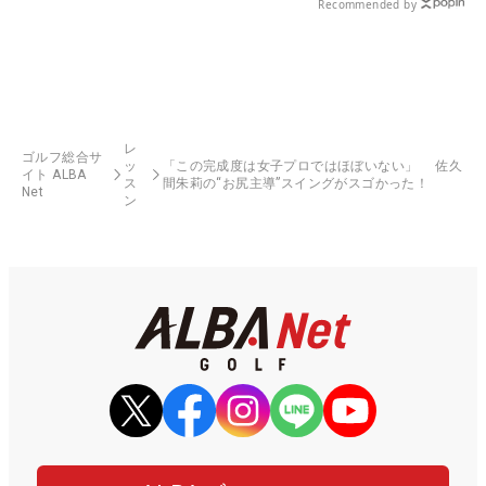
Recommended by
レ
ゴルフ総合サ
ッ
「この完成度は女子プロではほぼいない」 佐久
イト ALBA
ス
間朱莉の“お尻主導”スイングがスゴかった！
Net
ン