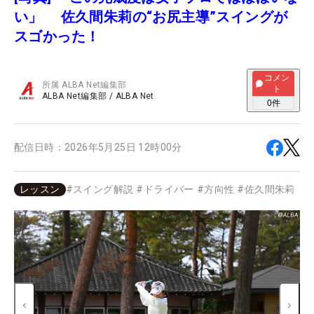
い」 佐久間朱莉の“お尻主導”スイングが
スゴかった！
コメン
所属
ALBA Net編集部
ト
ALBA Net編集部
/
ALBA Net
0
件
配信日時：
2026年5月25日 12時00分
レッスン
#
スイング解説
#
ドライバー
#
方向性
#
佐久間朱莉