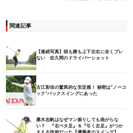
関連記事
【連続写真】頭も腰も上下左右に全くブレ
ない 佐久間のドライバーショット
古江彩佳の驚異的な安定感！ 秘密は“ノーコ
ック”バックスイングにあった
桑木志帆はなぜマン振りしても曲がらな
い？ 『右ベタ足』＆『引く左足』がつか
まえる技術だった【優勝者のスイング】