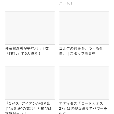
こちら！
仲宗根澄香が平均パット数
ゴルフの熱狂を、つくる仕
『TRTL』で6人抜き！
事。｜スタッフ募集中
『G740』アイアンが引き出
アディダス『コードカオス
す“反則級”の寛容性と飛びは
27』は強烈な蹴りでパワーを
本当だった！
生む