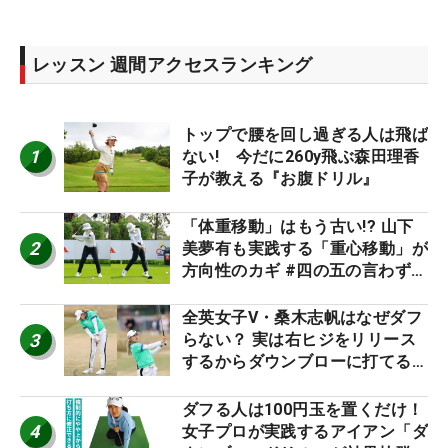
レッスン 週間アクセスランキング
トップで腰を回し過ぎる人は飛ば
1
ない! 今だに260y飛ぶ森田理香
子が教える『お腹ドリル』
「体重移動」はもう古い!? 山下
2
美夢有も実践する「重心移動」が
方向性のカギ #四の五の言わず振
り氣れ
全英女子V・桑木志帆はなぜダフ
3
らない？ 実は右ヒジをリリース
するからダウンブローに打てる #
優勝者のスイング
ダフる人は100円玉を置くだけ！
4
女子プロが実践するアイアン「ダ