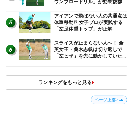
ウンブロードリル」が効果抜群
アイアンで飛ばない人の共通点は
5
体重移動!? 女子プロが実践する
「左足体重トップ」が正解
スライスが止まらない人へ！ 全
6
英女王・桑木志帆は切り返しで
「左ヒザ」を先に動かしていた
#優勝者のスイング
ランキングをもっと見る
ページ上部へ