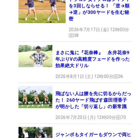
を3回しならせる！ 「逆→順
→逆」が300ヤードを生む秘
密
2026年7月17日 (金) 12時00分
38
まさに鬼に『花奈棒』 永井花奈9
年ぶりVの高精度フェードを作った
効果絶大ドリル
2026年8月1日 (土) 12時00分
36
飛ばない人は腰を先に切るからだっ
た！ 260ヤード飛ばす森田理香子
が明かした「切り返し」の新常識
2026年7月20日 (月) 12時00分
70
ジャンボもタイガーもダウンで両ヒ