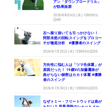
アン「ダウンブロードリル」
が効果抜群
2026年8月6日 (木) 12時00分
40
左へ振り抜いても引っかけない！
阿部未悠の回転スイングをプロコー
チが徹底分析 #優勝者のスイング
2026年7月22日 (水) 12時00分
36
方向性に悩む人は「ツマ先体重」が
原因だった！ 19歳Vの加藤麗奈が
曲がらない秘密はカカト体重 #優勝
者のスイング
2026年7月30日 (木) 12時00分
35
なぜトミー・フリートウッドは曲が
らない？ 世界屈指のショットメー