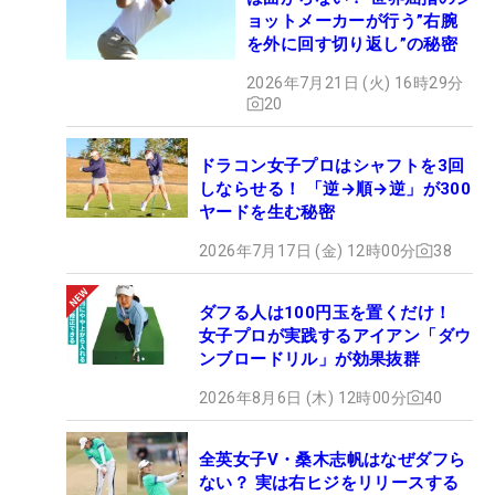
ョットメーカーが行う”右腕
を外に回す切り返し”の秘密
2026年7月21日 (火) 16時29分
20
ドラコン女子プロはシャフトを3回
しならせる！ 「逆→順→逆」が300
ヤードを生む秘密
2026年7月17日 (金) 12時00分
38
ダフる人は100円玉を置くだけ！
女子プロが実践するアイアン「ダウ
ンブロードリル」が効果抜群
2026年8月6日 (木) 12時00分
40
全英女子V・桑木志帆はなぜダフら
ない？ 実は右ヒジをリリースする