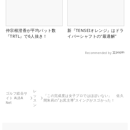
仲宗根澄香が平均パット数
新『TENSEIオレンジ』はドラ
『TRTL』で6人抜き！
イバーシャフトの“最適解”
Recommended by
レ
ゴルフ総合サ
ッ
「この完成度は女子プロではほぼいない」 佐久
イト ALBA
ス
間朱莉の“お尻主導”スイングがスゴかった！
Net
ン