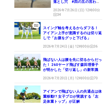
落とし穴 #四の五の言わず
振り氣れ
2026年7月26日 (日) 12時00分
34
スイング軸を考えるからダフる！
アイアン上手が意識するのは切り返
しで「お腹をグッと下げる」
2026年7月24日 (金) 12時00分
36
飛ばない人は腰を先に切るからだっ
た！ 260ヤード飛ばす森田理香子
が明かした「切り返し」の新常識
2026年7月20日 (月) 12時00分
70
アイアンで飛ばない人の共通点は体
重移動!? 女子プロが実践する「左
足体重トップ」が正解