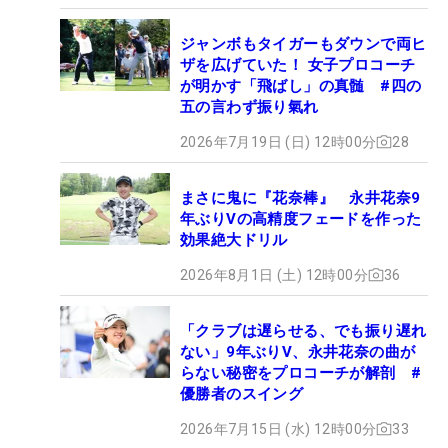
ジャンボもタイガーもダウンで両ヒ
ザを広げていた！ 女子プロコーチ
が明かす「飛ばし」の真髄 #四の
五の言わず振り氣れ
2026年7月19日 (日) 12時00分
28
まさに鬼に『花奈棒』 永井花奈9
年ぶりVの高精度フェードを作った
効果絶大ドリル
2026年8月1日 (土) 12時00分
36
「クラブは遅らせる、でも振り遅れ
ない」9年ぶりV、永井花奈の曲が
らない秘密をプロコーチが解剖 #
優勝者のスイング
2026年7月15日 (水) 12時00分
33