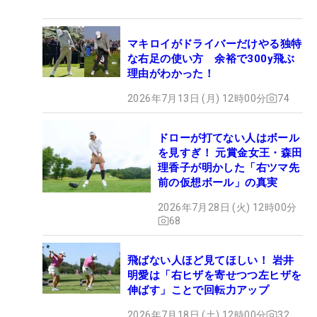
マキロイがドライバーだけやる独特
な右足の使い方 余裕で300y飛ぶ
理由がわかった！
2026年7月13日 (月) 12時00分
74
ドローが打てない人はボール
を見すぎ！ 元賞金女王・森田
理香子が明かした「右ツマ先
前の仮想ボール」の真実
2026年7月28日 (火) 12時00分
68
飛ばない人ほど見てほしい！ 岩井
明愛は「右ヒザを寄せつつ左ヒザを
伸ばす」ことで回転力アップ
2026年7月18日 (土) 12時00分
32