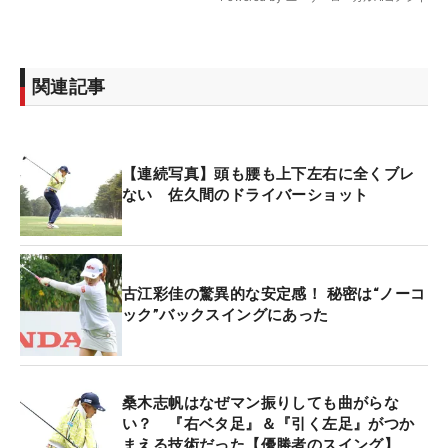
関連記事
【連続写真】頭も腰も上下左右に全くブレ
ない 佐久間のドライバーショット
古江彩佳の驚異的な安定感！ 秘密は“ノーコ
ック”バックスイングにあった
桑木志帆はなぜマン振りしても曲がらな
い？ 『右ベタ足』＆『引く左足』がつか
まえる技術だった【優勝者のスイング】