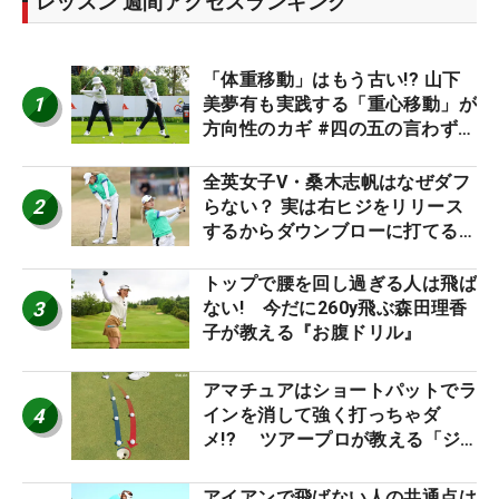
レッスン 週間アクセスランキング
「体重移動」はもう古い!? 山下
1
美夢有も実践する「重心移動」が
方向性のカギ #四の五の言わず振
り氣れ
全英女子V・桑木志帆はなぜダフ
2
らない？ 実は右ヒジをリリース
するからダウンブローに打てる #
優勝者のスイング
トップで腰を回し過ぎる人は飛ば
3
ない! 今だに260y飛ぶ森田理香
子が教える『お腹ドリル』
アマチュアはショートパットでラ
4
インを消して強く打っちゃダ
メ!? ツアープロが教える「ジ
ャストタッチ」なら3パットが激
減するワケ
アイアンで飛ばない人の共通点は