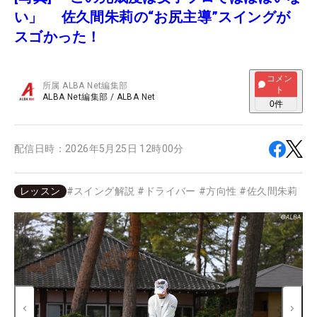
い」 佐久間朱莉の“お尻主導”スイングが
スゴかった！
コメン
所属
ALBA Net編集部
ト
ALBA Net編集部
/
ALBA Net
0
件
配信日時：
2026年5月25日 12時00分
レッスン
#
スイング解説
#
ドライバー
#
方向性
#
佐久間朱莉