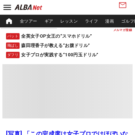
全ツアー
ギア
レッスン
ライフ
漫画
ゴルフ
メルマガ登録
全英女子OP女王の“スマホドリル”
パット
森田理香子が教える“お腹ドリル”
飛ばし
女子プロが実践する“100円玉ドリル”
ダフリ
[写真] 「この完成度は女子プロではほぼいな