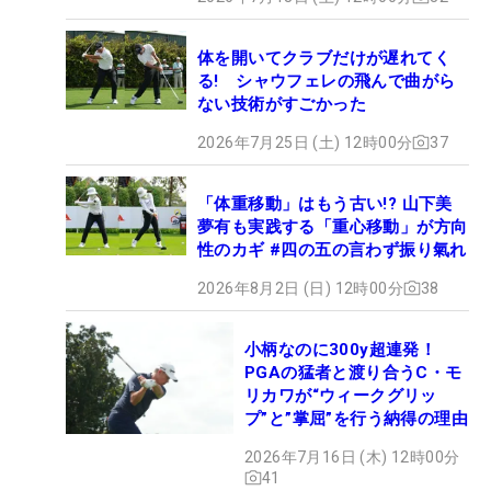
体を開いてクラブだけが遅れてく
る! シャウフェレの飛んで曲がら
ない技術がすごかった
2026年7月25日 (土) 12時00分
37
「体重移動」はもう古い!? 山下美
夢有も実践する「重心移動」が方向
性のカギ #四の五の言わず振り氣れ
2026年8月2日 (日) 12時00分
38
小柄なのに300y超連発！
PGAの猛者と渡り合うC・モ
リカワが“ウィークグリッ
プ”と”掌屈”を行う納得の理由
2026年7月16日 (木) 12時00分
41