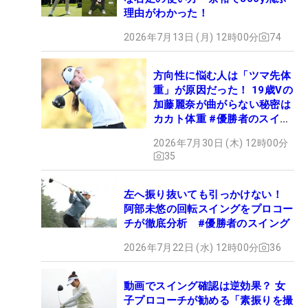
理由がわかった！
2026年7月13日 (月) 12時00分
74
方向性に悩む人は「ツマ先体
重」が原因だった！ 19歳Vの
加藤麗奈が曲がらない秘密は
カカト体重 #優勝者のスイン
グ
2026年7月30日 (木) 12時00分
35
左へ振り抜いても引っかけない！
阿部未悠の回転スイングをプロコー
チが徹底分析 #優勝者のスイング
2026年7月22日 (水) 12時00分
36
動画でスイング確認は逆効果？ 女
子プロコーチが勧める「素振りを撮