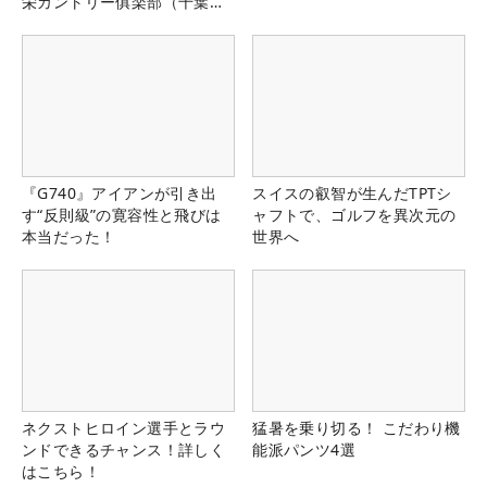
栄カントリー俱楽部（千葉
県）
『G740』アイアンが引き出
スイスの叡智が生んだTPTシ
す“反則級”の寛容性と飛びは
ャフトで、ゴルフを異次元の
本当だった！
世界へ
ネクストヒロイン選手とラウ
猛暑を乗り切る！ こだわり機
ンドできるチャンス！詳しく
能派パンツ4選
はこちら！