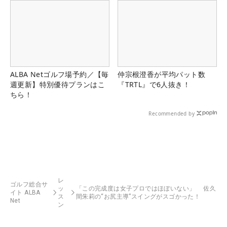
ALBA Netゴルフ場予約／【毎
仲宗根澄香が平均パット数
週更新】特別優待プランはこ
『TRTL』で6人抜き！
ちら！
Recommended by
レ
ゴルフ総合サ
ッ
「この完成度は女子プロではほぼいない」 佐久
イト ALBA
ス
間朱莉の“お尻主導”スイングがスゴかった！
Net
ン