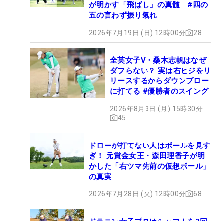
が明かす「飛ばし」の真髄 #四の
五の言わず振り氣れ
2026年7月19日 (日) 12時00分
28
全英女子V・桑木志帆はなぜ
ダフらない？ 実は右ヒジをリ
リースするからダウンブロー
に打てる #優勝者のスイング
2026年8月3日 (月) 15時30分
45
ドローが打てない人はボールを見す
ぎ！ 元賞金女王・森田理香子が明
かした「右ツマ先前の仮想ボール」
の真実
2026年7月28日 (火) 12時00分
68