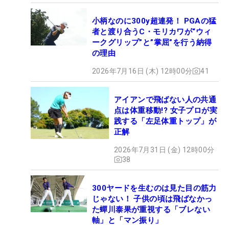
小柄なのに300y超連発！ PGAの猛
者と渡り合うC・モリカワが“ウィ
ークグリップ”と”掌屈”を行う納得
の理由
2026年7月16日 (木) 12時00分
41
アイアンで飛ばない人の共通
点は体重移動!? 女子プロが実
践する「左足体重トップ」が
正解
2026年7月31日 (金) 12時00分
38
300ヤードを生むのは見た目の筋力
じゃない！ 子供の頃は飛ばなかっ
た蟬川泰果が重視する「ブレない
軸」と「マン振り」