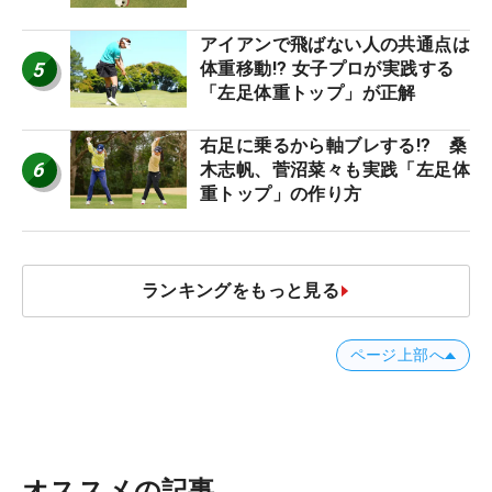
ャストタッチ」なら3パットが激
減するワケ
アイアンで飛ばない人の共通点は
5
体重移動!? 女子プロが実践する
「左足体重トップ」が正解
右足に乗るから軸ブレする!? 桑
6
木志帆、菅沼菜々も実践「左足体
重トップ」の作り方
ランキングをもっと見る
ページ上部へ
オススメの記事