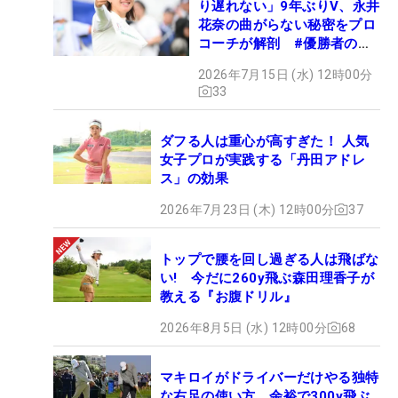
り遅れない」9年ぶりV、永井
花奈の曲がらない秘密をプロ
コーチが解剖 #優勝者のス
イング
2026年7月15日 (水) 12時00分
33
ダフる人は重心が高すぎた！ 人気
女子プロが実践する「丹田アドレ
ス」の効果
2026年7月23日 (木) 12時00分
37
トップで腰を回し過ぎる人は飛ばな
い! 今だに260y飛ぶ森田理香子が
教える『お腹ドリル』
2026年8月5日 (水) 12時00分
68
マキロイがドライバーだけやる独特
な右足の使い方 余裕で300y飛ぶ