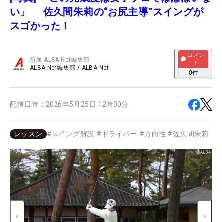
い」 佐久間朱莉の“お尻主導”スイングが
スゴかった！
コメン
所属
ALBA Net編集部
ト
ALBA Net編集部
/
ALBA Net
0
件
配信日時：
2026年5月25日 12時00分
レッスン
#
スイング解説
#
ドライバー
#
方向性
#
佐久間朱莉