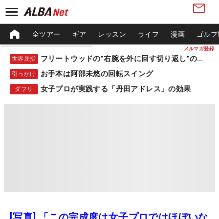
全ツアー
ギア
レッスン
ライフ
漫画
ゴルフ
メルマガ登録
フリートウッドの”右腕を外に回す切り返し”の秘密
世界屈指
お手本は阿部未悠の回転スイング
引っかけ
女子プロが実践する「丹田アドレス」の効果
ダフリ
[写真] 「この完成度は女子プロではほぼいな