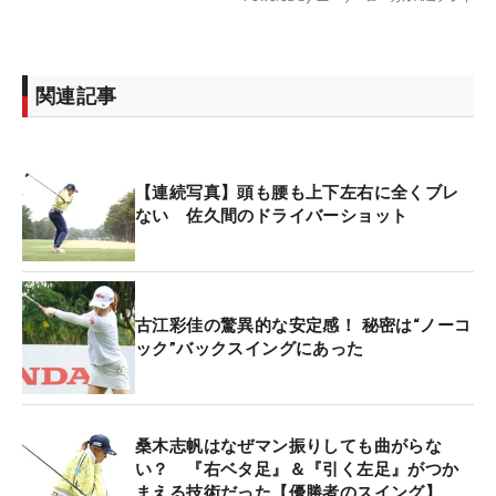
関連記事
【連続写真】頭も腰も上下左右に全くブレ
ない 佐久間のドライバーショット
古江彩佳の驚異的な安定感！ 秘密は“ノーコ
ック”バックスイングにあった
桑木志帆はなぜマン振りしても曲がらな
い？ 『右ベタ足』＆『引く左足』がつか
まえる技術だった【優勝者のスイング】