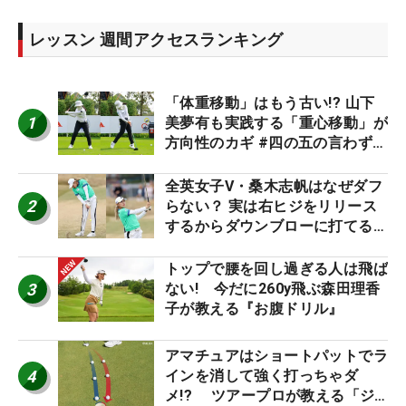
レッスン 週間アクセスランキング
「体重移動」はもう古い!? 山下
1
美夢有も実践する「重心移動」が
方向性のカギ #四の五の言わず振
り氣れ
全英女子V・桑木志帆はなぜダフ
2
らない？ 実は右ヒジをリリース
するからダウンブローに打てる #
優勝者のスイング
トップで腰を回し過ぎる人は飛ば
3
ない! 今だに260y飛ぶ森田理香
子が教える『お腹ドリル』
アマチュアはショートパットでラ
4
インを消して強く打っちゃダ
メ!? ツアープロが教える「ジ