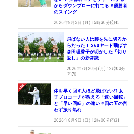
からダウンブローに打てる #優勝者
のスイング
2026年8月3日 (月) 15時30分
45
飛ばない人は腰を先に切るか
らだった！ 260ヤード飛ばす
森田理香子が明かした「切り
返し」の新常識
2026年7月20日 (月) 12時00分
70
体を早く回す人ほど飛ばない!? 女
子プロコーチが教える「速い回転」
と「早い回転」の違い #四の五の言
わず振り氣れ
2026年8月9日 (日) 12時00分
31