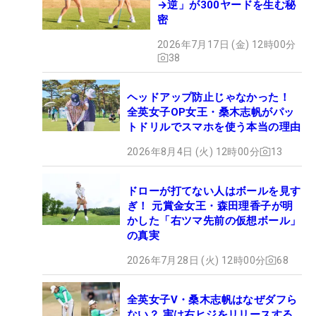
→逆」が300ヤードを生む秘
密
2026年7月17日 (金) 12時00分
38
ヘッドアップ防止じゃなかった！
全英女子OP女王・桑木志帆がパッ
トドリルでスマホを使う本当の理由
2026年8月4日 (火) 12時00分
13
ドローが打てない人はボールを見す
ぎ！ 元賞金女王・森田理香子が明
かした「右ツマ先前の仮想ボール」
の真実
2026年7月28日 (火) 12時00分
68
全英女子V・桑木志帆はなぜダフら
ない？ 実は右ヒジをリリースする