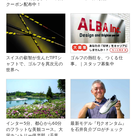
クーポン配布中！
スイスの叡智が生んだTPTシ
ゴルフの熱狂を、つくる仕
ャフトで、ゴルフを異次元の
事。｜スタッフ募集中
世界へ
インター5分、都心から60分
最新モデル『FJクオンタム』
のフラットな美観コース。大
を石井良介プロがチェック
栄カントリー俱楽部（千葉