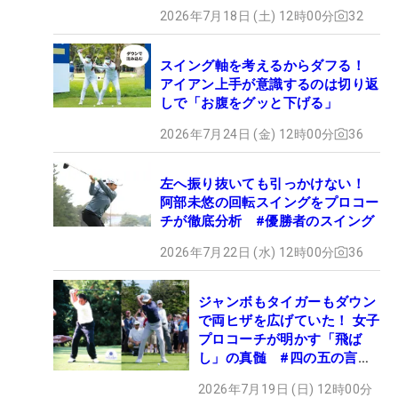
2026年7月18日 (土) 12時00分
32
スイング軸を考えるからダフる！
アイアン上手が意識するのは切り返
しで「お腹をグッと下げる」
2026年7月24日 (金) 12時00分
36
左へ振り抜いても引っかけない！
阿部未悠の回転スイングをプロコー
チが徹底分析 #優勝者のスイング
2026年7月22日 (水) 12時00分
36
ジャンボもタイガーもダウン
で両ヒザを広げていた！ 女子
プロコーチが明かす「飛ば
し」の真髄 #四の五の言わ
ず振り氣れ
2026年7月19日 (日) 12時00分