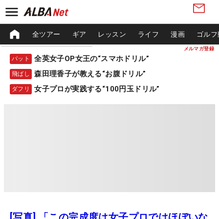
全ツアー
ギア
レッスン
ライフ
漫画
ゴルフ
メルマガ登録
全英女子OP女王の“スマホドリル”
パット
森田理香子が教える“お腹ドリル”
飛ばし
女子プロが実践する“100円玉ドリル”
ダフリ
[写真] 「この完成度は女子プロではほぼいな