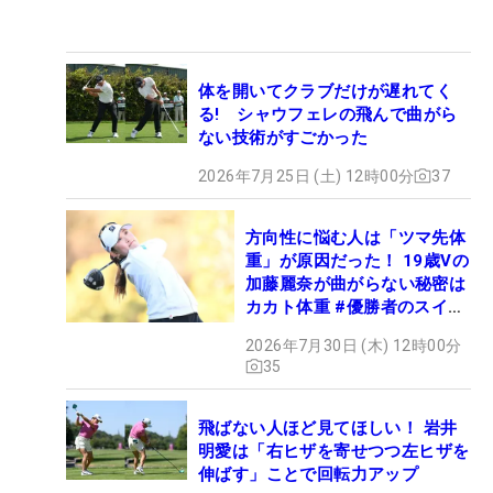
体を開いてクラブだけが遅れてく
る! シャウフェレの飛んで曲がら
ない技術がすごかった
2026年7月25日 (土) 12時00分
37
方向性に悩む人は「ツマ先体
重」が原因だった！ 19歳Vの
加藤麗奈が曲がらない秘密は
カカト体重 #優勝者のスイン
グ
2026年7月30日 (木) 12時00分
35
飛ばない人ほど見てほしい！ 岩井
明愛は「右ヒザを寄せつつ左ヒザを
伸ばす」ことで回転力アップ