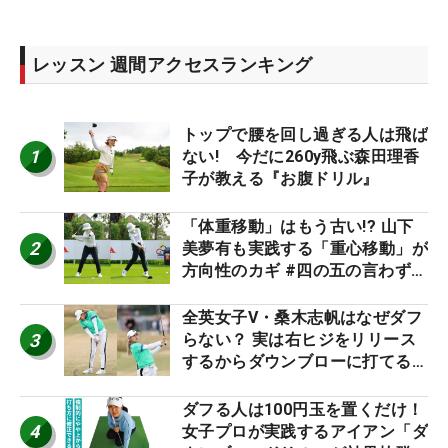
レッスン 週間アクセスランキング
トップで腰を回し過ぎる人は飛ば
1
ない! 今だに260y飛ぶ森田理香
子が教える『お腹ドリル』
「体重移動」はもう古い!? 山下
2
美夢有も実践する「重心移動」が
方向性のカギ #四の五の言わず振
り氣れ
全英女子V・桑木志帆はなぜダフ
3
らない？ 実は右ヒジをリリース
するからダウンブローに打てる #
優勝者のスイング
ダフる人は100円玉を置くだけ！
4
女子プロが実践するアイアン「ダ