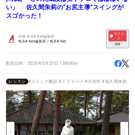
い」 佐久間朱莉の“お尻主導”スイングが
スゴかった！
コメン
所属
ALBA Net編集部
ト
ALBA Net編集部
/
ALBA Net
0
件
配信日時：
2026年5月25日 12時00分
レッスン
#
スイング解説
#
ドライバー
#
方向性
#
佐久間朱莉