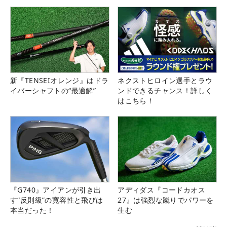
新『TENSEIオレンジ』はドラ
ネクストヒロイン選手とラウ
イバーシャフトの“最適解”
ンドできるチャンス！詳しく
はこちら！
『G740』アイアンが引き出
アディダス『コードカオス
す“反則級”の寛容性と飛びは
27』は強烈な蹴りでパワーを
本当だった！
生む