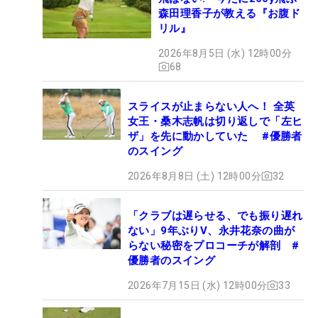
森田理香子が教える『お腹ド
リル』
2026年8月5日 (水) 12時00分
68
スライスが止まらない人へ！ 全英
女王・桑木志帆は切り返しで「左ヒ
ザ」を先に動かしていた #優勝者
のスイング
2026年8月8日 (土) 12時00分
32
「クラブは遅らせる、でも振り遅れ
ない」9年ぶりV、永井花奈の曲が
らない秘密をプロコーチが解剖 #
優勝者のスイング
2026年7月15日 (水) 12時00分
33