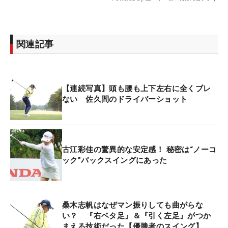
関連記事
【連続写真】頭も腰も上下左右に全くブレ
ない 佐久間のドライバーショット
古江彩佳の驚異的な安定感！ 秘密は“ノーコ
ック”バックスイングにあった
桑木志帆はなぜマン振りしても曲がらな
い？ 『右ベタ足』＆『引く左足』がつか
まえる技術だった【優勝者のスイング】