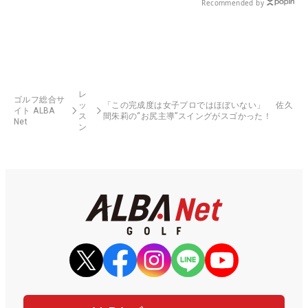
Recommended by
レ
ゴルフ総合サ
ッ
「この完成度は女子プロではほぼいない」 佐久
イト ALBA
ス
間朱莉の“お尻主導”スイングがスゴかった！
Net
ン