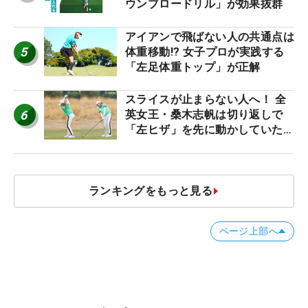
ウンブロードリル」が効果抜群
アイアンで飛ばない人の共通点は
5
体重移動!? 女子プロが実践する
「左足体重トップ」が正解
スライスが止まらない人へ！ 全
6
英女王・桑木志帆は切り返しで
「左ヒザ」を先に動かしていた
#優勝者のスイング
ランキングをもっと見る
ページ上部へ