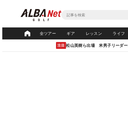
全ツアー
ギア
レッスン
ライフ
松山英樹ら出場 米男子リーダー
注目