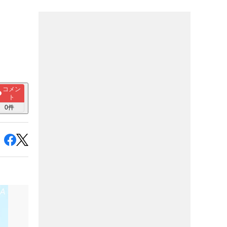
コメン
ト
0
件