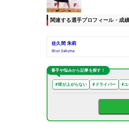
関連する選手プロフィール・成
佐久間 朱莉
Shuri Sakuma
番手や悩みから記事を探す！
#
球が上がらない
#
ドライバー
#
ユ