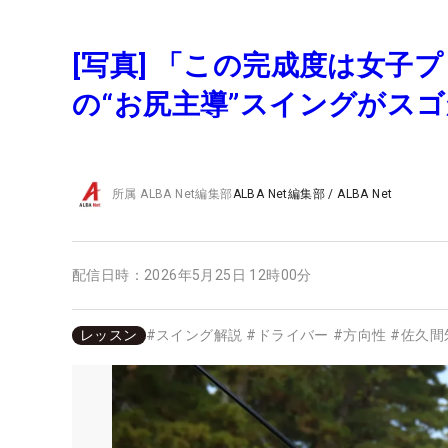
[写真] 「この完成度は女
の“お尻主導”スイングがス
所属
ALBA Net編集部
ALBA Net編集部
/
ALBA Net
配信日時：
2026年5月25日 12時00分
レッスン
#
スイング解説
#
ドライバー
#
方向性
#
佐久間