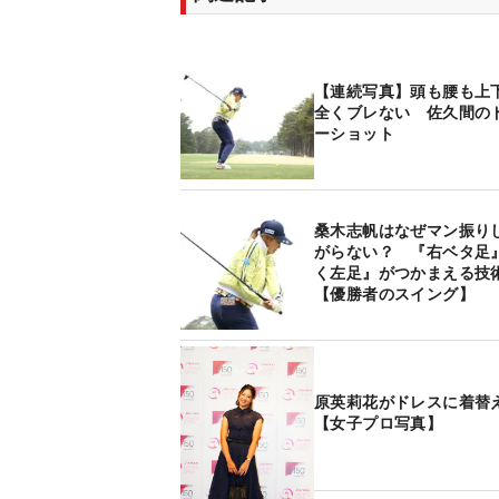
【連続写真】頭も腰も上
全くブレない 佐久間の
ーショット
桑木志帆はなぜマン振り
がらない？ 『右ベタ足
く左足』がつかまえる技
【優勝者のスイング】
原英莉花がドレスに着替
【女子プロ写真】