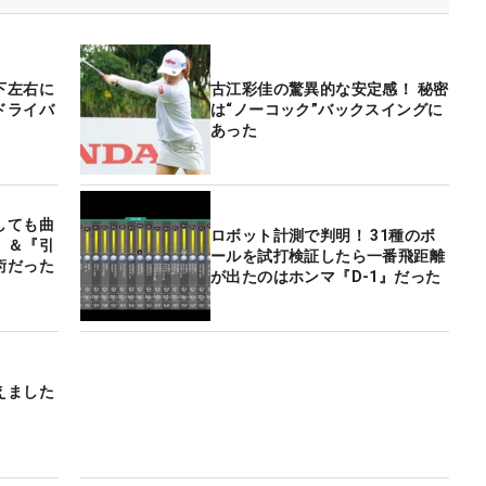
下左右に
古江彩佳の驚異的な安定感！ 秘密
ドライバ
は“ノーコック”バックスイングに
あった
しても曲
ロボット計測で判明！ 31種のボ
』＆『引
ールを試打検証したら一番飛距離
術だった
が出たのはホンマ『D-1』だった
えました