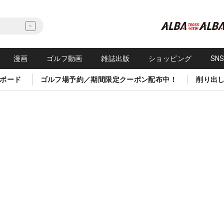
漫画
ゴルフ動画
雑誌出版
ショッピング
SN
ボード
ゴルフ場予約／期間限定クーポン配布中！
削り出