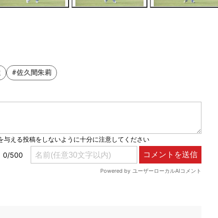
性
#佐久間朱莉