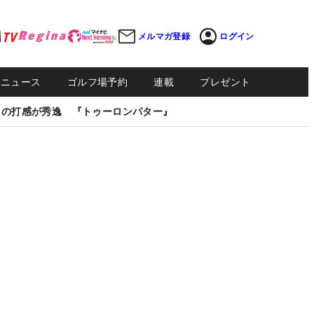
メルマガ登録
ログイン
Sニュース
ゴルフ場予約
連載
プレゼント
しの打感が秀逸 『トゥーロンパター』