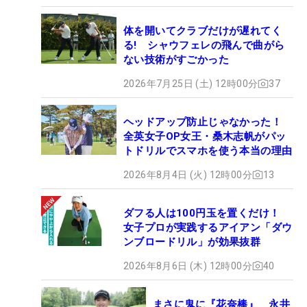
体を開いてクラブだけが遅れてく
る! シャウフェレの飛んで曲がら
ない技術がすごかった
2026年7月25日 (土) 12時00分
37
ヘッドアップ防止じゃなかった！
全英女子OP女王・桑木志帆がパッ
トドリルでスマホを使う本当の理由
2026年8月4日 (火) 12時00分
13
ダフる人は100円玉を置くだけ！
女子プロが実践するアイアン「ダウ
ンブロードリル」が効果抜群
2026年8月6日 (木) 12時00分
40
まさに鬼に『花奈棒』 永井