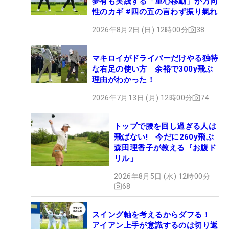
夢有も実践する「重心移動」が方向
性のカギ #四の五の言わず振り氣れ
2026年8月2日 (日) 12時00分
38
マキロイがドライバーだけやる独特
な右足の使い方 余裕で300y飛ぶ
理由がわかった！
2026年7月13日 (月) 12時00分
74
トップで腰を回し過ぎる人は
飛ばない! 今だに260y飛ぶ
森田理香子が教える『お腹ド
リル』
2026年8月5日 (水) 12時00分
68
スイング軸を考えるからダフる！
アイアン上手が意識するのは切り返