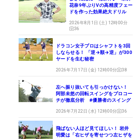
花奈9年ぶりVの高精度フェー
ドを作った効果絶大ドリル
2026年8月1日 (土) 12時00分
36
ドラコン女子プロはシャフトを3回
しならせる！ 「逆→順→逆」が300
ヤードを生む秘密
2026年7月17日 (金) 12時00分
38
左へ振り抜いても引っかけない！
阿部未悠の回転スイングをプロコー
チが徹底分析 #優勝者のスイング
2026年7月22日 (水) 12時00分
36
飛ばない人ほど見てほしい！ 岩井
明愛は「右ヒザを寄せつつ左ヒザを