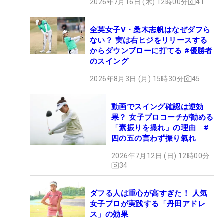
2026年7月16日 (木) 12時00分
41
全英女子V・桑木志帆はなぜダフら
ない？ 実は右ヒジをリリースする
からダウンブローに打てる #優勝者
のスイング
2026年8月3日 (月) 15時30分
45
動画でスイング確認は逆効
果？ 女子プロコーチが勧める
「素振りを撮れ」の理由 #
四の五の言わず振り氣れ
2026年7月12日 (日) 12時00分
34
ダフる人は重心が高すぎた！ 人気
女子プロが実践する「丹田アドレ
ス」の効果