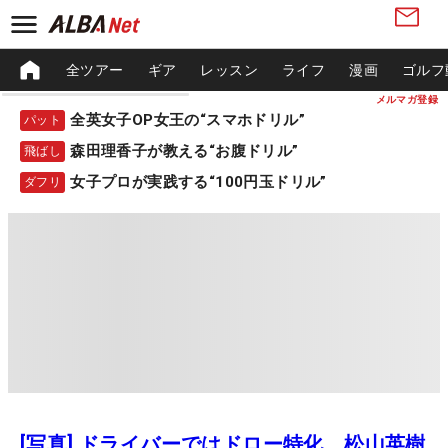
全ツアー
ギア
レッスン
ライフ
漫画
ゴルフ
メルマガ登録
全英女子OP女王の“スマホドリル”
パット
森田理香子が教える“お腹ドリル”
飛ばし
女子プロが実践する“100円玉ドリル”
ダフリ
[写真] ドライバーではドロー特化 松山英樹