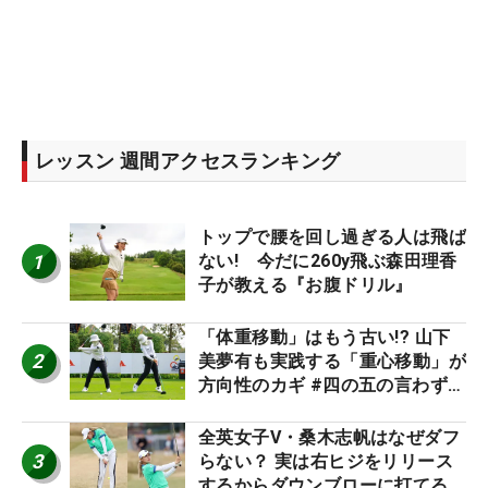
レッスン 週間アクセスランキング
トップで腰を回し過ぎる人は飛ば
1
ない! 今だに260y飛ぶ森田理香
子が教える『お腹ドリル』
「体重移動」はもう古い!? 山下
2
美夢有も実践する「重心移動」が
方向性のカギ #四の五の言わず振
り氣れ
全英女子V・桑木志帆はなぜダフ
3
らない？ 実は右ヒジをリリース
するからダウンブローに打てる #