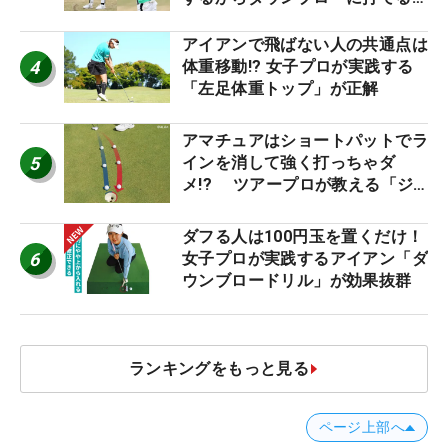
優勝者のスイング
アイアンで飛ばない人の共通点は
4
体重移動!? 女子プロが実践する
「左足体重トップ」が正解
アマチュアはショートパットでラ
5
インを消して強く打っちゃダ
メ!? ツアープロが教える「ジ
ャストタッチ」なら3パットが激
減するワケ
ダフる人は100円玉を置くだけ！
6
女子プロが実践するアイアン「ダ
ウンブロードリル」が効果抜群
ランキングをもっと見る
ページ上部へ