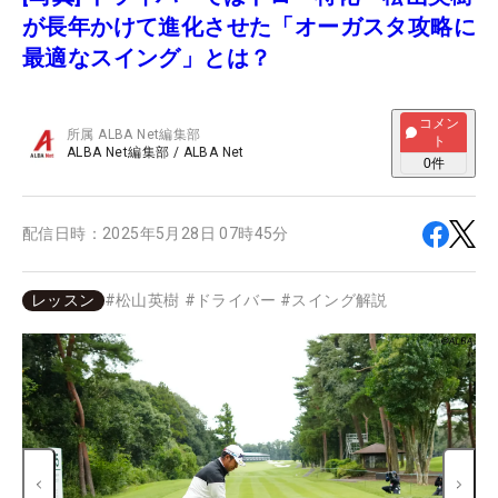
が長年かけて進化させた「オーガスタ攻略に
最適なスイング」とは？
コメン
所属
ALBA Net編集部
ト
ALBA Net編集部
/
ALBA Net
0
件
配信日時：
2025年5月28日 07時45分
レッスン
#
松山英樹
#
ドライバー
#
スイング解説