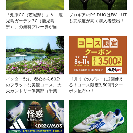
「潮来CC（茨城県）」＆「鹿
プロギアのRS DUOはFW・UT
児島ガーデンGC（鹿児島
も完成度が高く購入者続出！
県）」の無料プレー券が当た
る！！
インター5分、都心から60分
11月までのプレーに2回使え
のフラットな美観コース。大
る！コース限定3,500円クー
栄カントリー俱楽部（千葉
ポン配布中！
県）