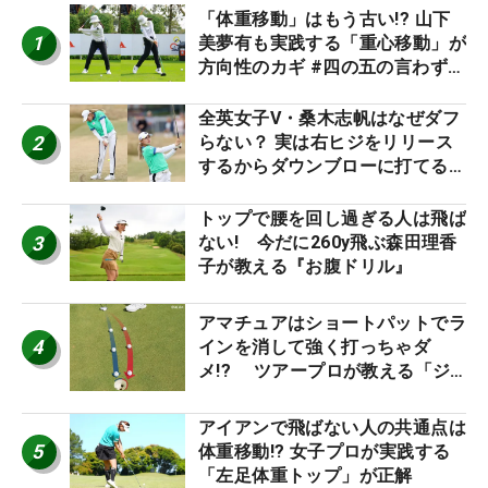
「体重移動」はもう古い!? 山下
1
美夢有も実践する「重心移動」が
方向性のカギ #四の五の言わず振
り氣れ
全英女子V・桑木志帆はなぜダフ
2
らない？ 実は右ヒジをリリース
するからダウンブローに打てる #
優勝者のスイング
トップで腰を回し過ぎる人は飛ば
3
ない! 今だに260y飛ぶ森田理香
子が教える『お腹ドリル』
アマチュアはショートパットでラ
4
インを消して強く打っちゃダ
メ!? ツアープロが教える「ジ
ャストタッチ」なら3パットが激
減するワケ
アイアンで飛ばない人の共通点は
5
体重移動!? 女子プロが実践する
「左足体重トップ」が正解