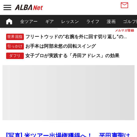
全ツアー
ギア
レッスン
ライフ
漫画
ゴルフ
メルマガ登録
フリートウッドの”右腕を外に回す切り返し”の秘密
世界屈指
お手本は阿部未悠の回転スイング
引っかけ
女子プロが実践する「丹田アドレス」の効果
ダフリ
[写真] 米ツアー出場権獲得へ！ 平田憲聖は