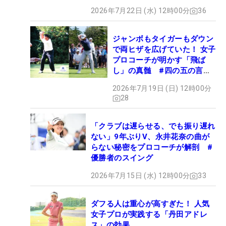
2026年7月22日 (水) 12時00分
36
ジャンボもタイガーもダウン
で両ヒザを広げていた！ 女子
プロコーチが明かす「飛ば
し」の真髄 #四の五の言わ
ず振り氣れ
2026年7月19日 (日) 12時00分
28
「クラブは遅らせる、でも振り遅れ
ない」9年ぶりV、永井花奈の曲が
らない秘密をプロコーチが解剖 #
優勝者のスイング
2026年7月15日 (水) 12時00分
33
ダフる人は重心が高すぎた！ 人気
女子プロが実践する「丹田アドレ
ス」の効果