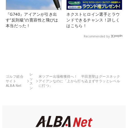
『G740』アイアンが引き出
ネクストヒロイン選手とラウ
す“反則級”の寛容性と飛びは
ンドできるチャンス！詳しく
本当だった！
はこちら！
Recommended by
レ
ゴルフ総合
米ツアー出場権獲得へ！ 平田憲聖はグースネック
ッ
サイト
アイアンなのに「上から打ち込まずサラッとレベル
ス
ALBA Net
に打つ」
ン