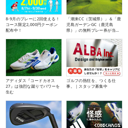
8-9月のプレーに2回使える！
「潮来CC（茨城県）」＆「鹿
コース限定2,000円クーポン
児島ガーデンGC（鹿児島
配布中！
県）」の無料プレー券が当た
る！！
アディダス『コードカオス
ゴルフの熱狂を、つくる仕
27』は強烈な蹴りでパワーを
事。｜スタッフ募集中
生む