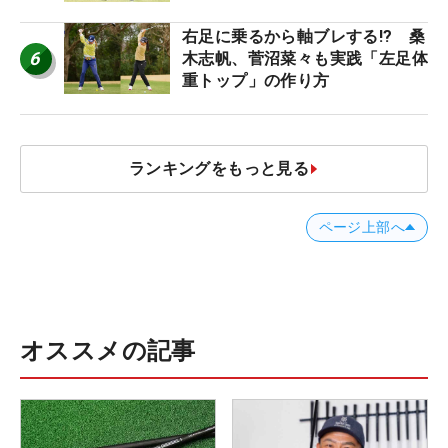
右足に乗るから軸ブレする!? 桑
6
木志帆、菅沼菜々も実践「左足体
重トップ」の作り方
ランキングをもっと見る
ページ上部へ
オススメの記事