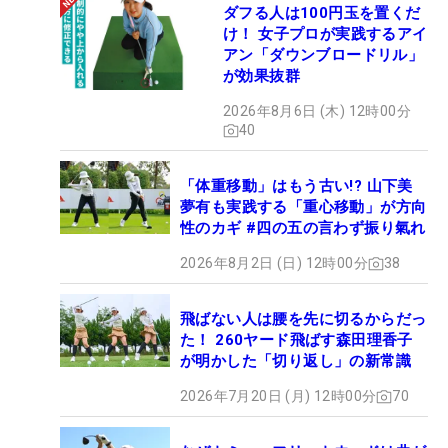
ダフる人は100円玉を置くだ
け！ 女子プロが実践するアイ
アン「ダウンブロードリル」
が効果抜群
2026年8月6日 (木) 12時00分
40
「体重移動」はもう古い!? 山下美
夢有も実践する「重心移動」が方向
性のカギ #四の五の言わず振り氣れ
2026年8月2日 (日) 12時00分
38
飛ばない人は腰を先に切るからだっ
た！ 260ヤード飛ばす森田理香子
が明かした「切り返し」の新常識
2026年7月20日 (月) 12時00分
70