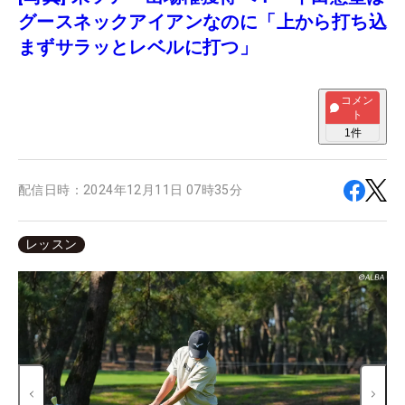
グースネックアイアンなのに「上から打ち込
まずサラッとレベルに打つ」
コメン
ト
1
件
配信日時：
2024年12月11日 07時35分
レッスン