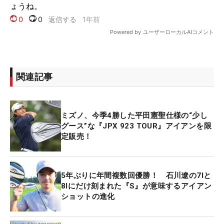
関連記事
ミズノ、今季4勝した平田憲聖仕様の“少し
グース”な『JPX 923 TOUR』アイアンを限
定販売！
5年ぶりに年間複数回優勝！ 石川遼の7Iと
8Iにだけ刻まれた『S』が意味するアイアン
ショットの進化