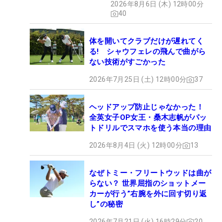
2026年8月6日 (木) 12時00分
40
体を開いてクラブだけが遅れてく
る! シャウフェレの飛んで曲がら
ない技術がすごかった
2026年7月25日 (土) 12時00分
37
ヘッドアップ防止じゃなかった！
全英女子OP女王・桑木志帆がパッ
トドリルでスマホを使う本当の理由
2026年8月4日 (火) 12時00分
13
なぜトミー・フリートウッドは曲が
らない？ 世界屈指のショットメー
カーが行う”右腕を外に回す切り返
し”の秘密
2026年7月21日 (火) 16時29分
20