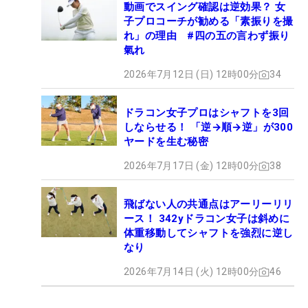
動画でスイング確認は逆効果？ 女
子プロコーチが勧める「素振りを撮
れ」の理由 #四の五の言わず振り
氣れ
2026年7月12日 (日) 12時00分
34
ドラコン女子プロはシャフトを3回
しならせる！ 「逆→順→逆」が300
ヤードを生む秘密
2026年7月17日 (金) 12時00分
38
飛ばない人の共通点はアーリーリリ
ース！ 342yドラコン女子は斜めに
体重移動してシャフトを強烈に逆し
なり
2026年7月14日 (火) 12時00分
46