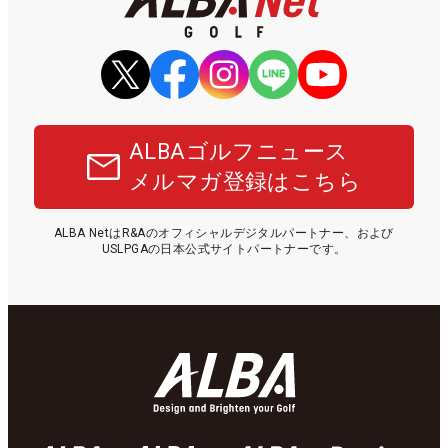
ALBAゴルフニュース
メルマガ登録はこちら
ALBA NetはR&Aのオフィシャルデジタルパートナー、および
USLPGAの日本公式サイトパートナーです。