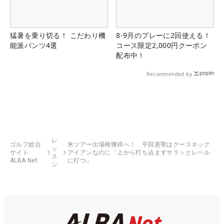
猛暑を乗り切る！ こだわり機
8-9月のプレーに2回使える！
能派パンツ4選
コース限定2,000円クーポン
配布中！
Recommended by
レ
ゴルフ総合
米ツアー出場権獲得へ！ 平田憲聖はグースネック
ッ
サイト
アイアンなのに「上から打ち込まずサラッとレベル
ス
ALBA Net
に打つ」
ン