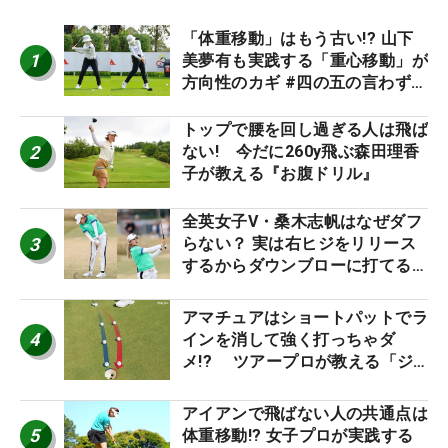
「体重移動」はもう古い!? 山下
1
美夢有も実践する「重心移動」が
方向性のカギ #四の五の言わず振
り氣れ
トップで腰を回し過ぎる人は飛ば
2
ない! 今だに260y飛ぶ森田理香
子が教える『お腹ドリル』
全英女子V・桑木志帆はなぜダフ
3
らない？ 実は右ヒジをリリース
するからダウンブローに打てる #
優勝者のスイング
アマチュアはショートパットでラ
4
インを消して強く打っちゃダ
メ!? ツアープロが教える「ジ
ャストタッチ」なら3パットが激
減するワケ
アイアンで飛ばない人の共通点は
5
体重移動!? 女子プロが実践する