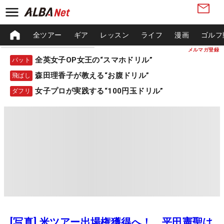
全ツアー
ギア
レッスン
ライフ
漫画
ゴルフ
メルマガ登録
全英女子OP女王の“スマホドリル”
パット
森田理香子が教える“お腹ドリル”
飛ばし
女子プロが実践する“100円玉ドリル”
ダフリ
[写真] 米ツアー出場権獲得へ！ 平田憲聖は