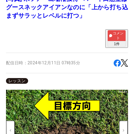
グースネックアイアンなのに「上から打ち込
まずサラッとレベルに打つ」
コメン
ト
1
件
配信日時：
2024年12月11日 07時35分
レッスン