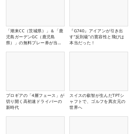
「潮来CC（茨城県）」＆「鹿
『G740』アイアンが引き出
児島ガーデンGC（鹿児島
す“反則級”の寛容性と飛びは
県）」の無料プレー券が当た
本当だった！
る！！
プロギアの「4層フェース」が
スイスの叡智が生んだTPTシ
切り開く高初速ドライバーの
ャフトで、ゴルフを異次元の
新時代
世界へ