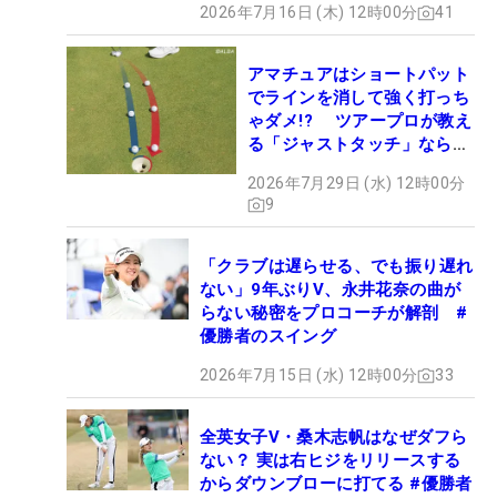
2026年7月16日 (木) 12時00分
41
アマチュアはショートパット
でラインを消して強く打っち
ゃダメ!? ツアープロが教え
る「ジャストタッチ」なら3
パットが激減するワケ
2026年7月29日 (水) 12時00分
9
「クラブは遅らせる、でも振り遅れ
ない」9年ぶりV、永井花奈の曲が
らない秘密をプロコーチが解剖 #
優勝者のスイング
2026年7月15日 (水) 12時00分
33
全英女子V・桑木志帆はなぜダフら
ない？ 実は右ヒジをリリースする
からダウンブローに打てる #優勝者