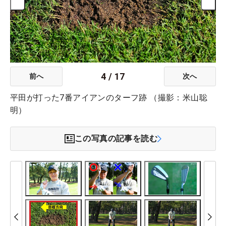
4
/
17
前へ
次へ
平田が打った7番アイアンのターフ跡 （撮影：米山聡
明）
この写真の記事を読む