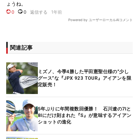
関連記事
ミズノ、今季4勝した平田憲聖仕様の“少し
グース”な『JPX 923 TOUR』アイアンを限
定販売！
5年ぶりに年間複数回優勝！ 石川遼の7Iと
8Iにだけ刻まれた『S』が意味するアイアン
ショットの進化