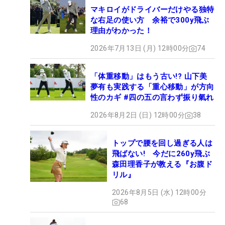
マキロイがドライバーだけやる独特
な右足の使い方 余裕で300y飛ぶ
理由がわかった！
2026年7月13日 (月) 12時00分
74
「体重移動」はもう古い!? 山下美
夢有も実践する「重心移動」が方向
性のカギ #四の五の言わず振り氣れ
2026年8月2日 (日) 12時00分
38
トップで腰を回し過ぎる人は
飛ばない! 今だに260y飛ぶ
森田理香子が教える『お腹ド
リル』
2026年8月5日 (水) 12時00分
68