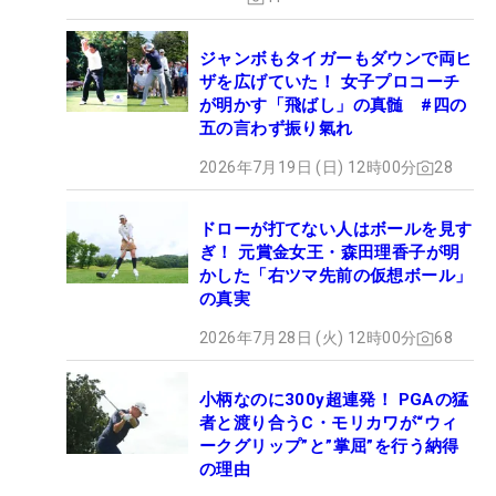
ジャンボもタイガーもダウンで両ヒ
ザを広げていた！ 女子プロコーチ
が明かす「飛ばし」の真髄 #四の
五の言わず振り氣れ
2026年7月19日 (日) 12時00分
28
ドローが打てない人はボールを見す
ぎ！ 元賞金女王・森田理香子が明
かした「右ツマ先前の仮想ボール」
の真実
2026年7月28日 (火) 12時00分
68
小柄なのに300y超連発！ PGAの猛
者と渡り合うC・モリカワが“ウィ
ークグリップ”と”掌屈”を行う納得
の理由