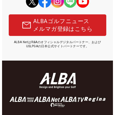
ALBAゴルフニュース
メルマガ登録はこちら
ALBA NetはR&Aのオフィシャルデジタルパートナー、および
USLPGAの日本公式サイトパートナーです。