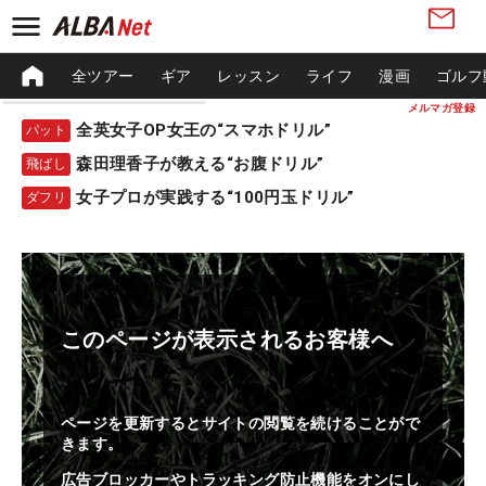
全ツアー
ギア
レッスン
ライフ
漫画
ゴルフ
メルマガ登録
全英女子OP女王の“スマホドリル”
パット
森田理香子が教える“お腹ドリル”
飛ばし
女子プロが実践する“100円玉ドリル”
ダフリ
このページが表示されるお客様へ
ページを更新するとサイトの閲覧を続けることがで
きます。
広告ブロッカーやトラッキング防止機能をオンにし