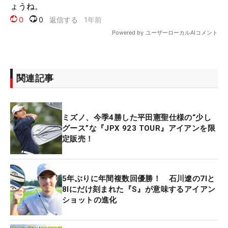
関連記事
ミズノ、今季4勝した平田憲聖仕様の“少し
グース”な『JPX 923 TOUR』アイアンを限
定販売！
5年ぶりに年間複数回優勝！ 石川遼の7Iと
8Iにだけ刻まれた『S』が意味するアイアン
ショットの進化