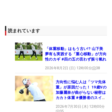
読まれています
「体重移動」はもう古い!? 山下美
夢有も実践する「重心移動」が方向
性のカギ #四の五の言わず振り氣れ
2026年8月2日 (日) 12時00分
38
方向性に悩む人は「ツマ先体
重」が原因だった！ 19歳Vの
加藤麗奈が曲がらない秘密は
カカト体重 #優勝者のスイン
グ
2026年7月30日 (木) 12時00分
35