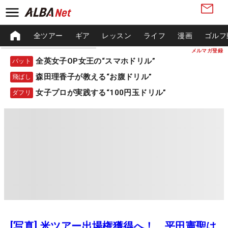
全ツアー
ギア
レッスン
ライフ
漫画
ゴルフ
メルマガ登録
全英女子OP女王の“スマホドリル”
パット
森田理香子が教える“お腹ドリル”
飛ばし
女子プロが実践する“100円玉ドリル”
ダフリ
[写真] 米ツアー出場権獲得へ！ 平田憲聖は