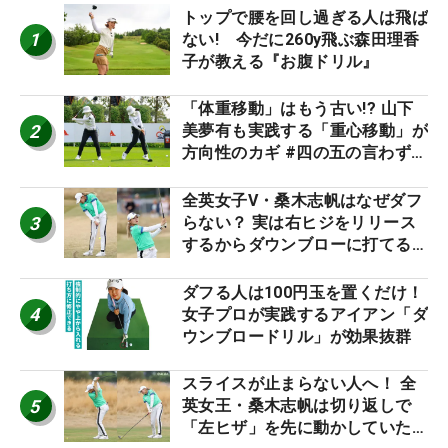
トップで腰を回し過ぎる人は飛ば
1
ない! 今だに260y飛ぶ森田理香
子が教える『お腹ドリル』
「体重移動」はもう古い!? 山下
2
美夢有も実践する「重心移動」が
方向性のカギ #四の五の言わず振
り氣れ
全英女子V・桑木志帆はなぜダフ
3
らない？ 実は右ヒジをリリース
するからダウンブローに打てる #
優勝者のスイング
ダフる人は100円玉を置くだけ！
4
女子プロが実践するアイアン「ダ
ウンブロードリル」が効果抜群
スライスが止まらない人へ！ 全
5
英女王・桑木志帆は切り返しで
「左ヒザ」を先に動かしていた