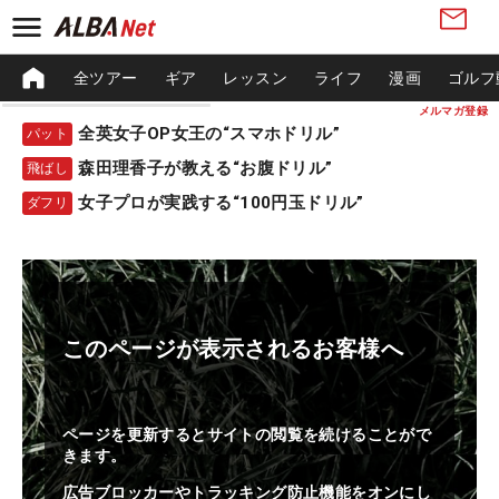
全ツアー
ギア
レッスン
ライフ
漫画
ゴルフ
メルマガ登録
全英女子OP女王の“スマホドリル”
パット
森田理香子が教える“お腹ドリル”
飛ばし
女子プロが実践する“100円玉ドリル”
ダフリ
このページが表示されるお客様へ
ページを更新するとサイトの閲覧を続けることがで
きます。
広告ブロッカーやトラッキング防止機能をオンにし