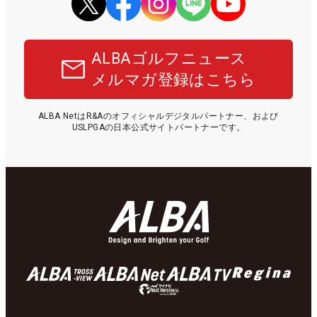
ALBAゴルフニュース
メルマガ登録はこちら
ALBA NetはR&Aのオフィシャルデジタルパートナー、および
USLPGAの日本公式サイトパートナーです。