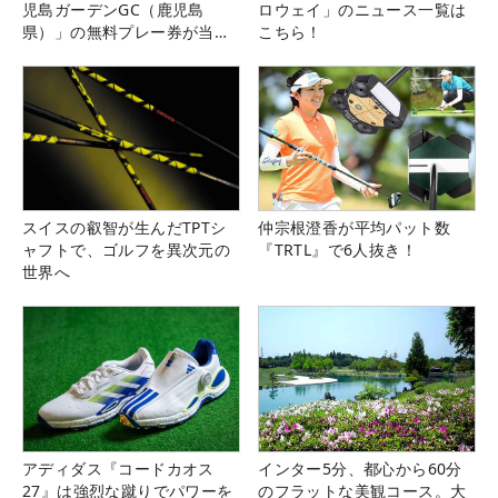
児島ガーデンGC（鹿児島
ロウェイ」のニュース一覧は
県）」の無料プレー券が当た
こちら！
る！！
スイスの叡智が生んだTPTシ
仲宗根澄香が平均パット数
ャフトで、ゴルフを異次元の
『TRTL』で6人抜き！
世界へ
アディダス『コードカオス
インター5分、都心から60分
27』は強烈な蹴りでパワーを
のフラットな美観コース。大