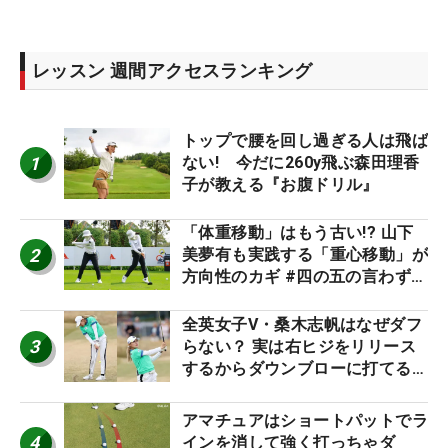
レッスン 週間アクセスランキング
トップで腰を回し過ぎる人は飛ば
1
ない! 今だに260y飛ぶ森田理香
子が教える『お腹ドリル』
「体重移動」はもう古い!? 山下
2
美夢有も実践する「重心移動」が
方向性のカギ #四の五の言わず振
り氣れ
全英女子V・桑木志帆はなぜダフ
3
らない？ 実は右ヒジをリリース
するからダウンブローに打てる #
優勝者のスイング
アマチュアはショートパットでラ
4
インを消して強く打っちゃダ