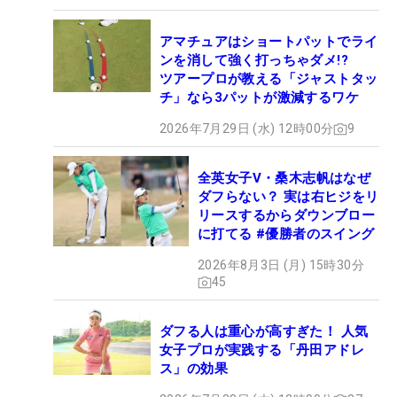
アマチュアはショートパットでライ
ンを消して強く打っちゃダメ!?
ツアープロが教える「ジャストタッ
チ」なら3パットが激減するワケ
2026年7月29日 (水) 12時00分
9
全英女子V・桑木志帆はなぜ
ダフらない？ 実は右ヒジをリ
リースするからダウンブロー
に打てる #優勝者のスイング
2026年8月3日 (月) 15時30分
45
ダフる人は重心が高すぎた！ 人気
女子プロが実践する「丹田アドレ
ス」の効果