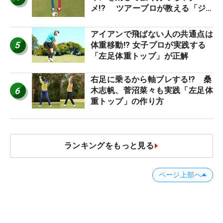
メ!? ツアープロが教える「ジ
ャストタッチ」なら3パットが激
減するワケ
アイアンで飛ばない人の共通点は
5
体重移動!? 女子プロが実践する
「左足体重トップ」が正解
右足に乗るから軸ブレする!? 桑
6
木志帆、菅沼菜々も実践「左足体
重トップ」の作り方
ランキングをもっと見る
ページ上部へ