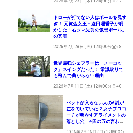
2026年7月23日 (木) 12時00分
37
ドローが打てない人はボールを見す
ぎ！ 元賞金女王・森田理香子が明
かした「右ツマ先前の仮想ボール」
の真実
2026年7月28日 (火) 12時00分
68
世界最強シェフラーは「ノーコッ
ク」スイングだった！ 常識破りで
も飛んで曲がらない理由
2026年7月11日 (土) 12時00分
40
パットが入らない人の6割が
左を向いていた!? 女子プロコ
ーチが明かすアライメントの
落とし穴 #四の五の言わず
振り氣れ
2026年7月26日 (日) 12時00分