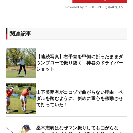
関連記事
【連続写真】右手首を甲側に折ったままダ
ウンブローで振り抜く 神谷のドライバー
ショット
山下美夢有がココゾで曲がらない理由 ペ
ダルを踏むように、斜めに重心を移動させ
て打っていた！
桑木志帆はなぜマン振りしても曲がらな