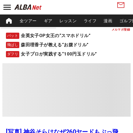
全ツアー
ギア
レッスン
ライフ
漫画
ゴルフ
メルマガ登録
全英女子OP女王の“スマホドリル”
パット
森田理香子が教える“お腹ドリル”
飛ばし
女子プロが実践する“100円玉ドリル”
ダフリ
[写真] 神谷そらはなぜ260ヤードもぶっ飛