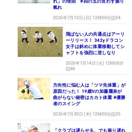
れ」の理由 #四の五の言わず振り
氣れ
2026年7月12日 (日) 12時00分
34
飛ばない人の共通点はアーリ
ーリリース！ 342yドラコン
女子は斜めに体重移動してシ
ャフトを強烈に逆しなり
2026年7月14日 (火) 12時00分
46
方向性に悩む人は「ツマ先体重」が
原因だった！ 19歳Vの加藤麗奈が
曲がらない秘密はカカト体重 #優勝
者のスイング
2026年7月30日 (木) 12時00分
35
「クラブは遅らせる、でも振り遅れ