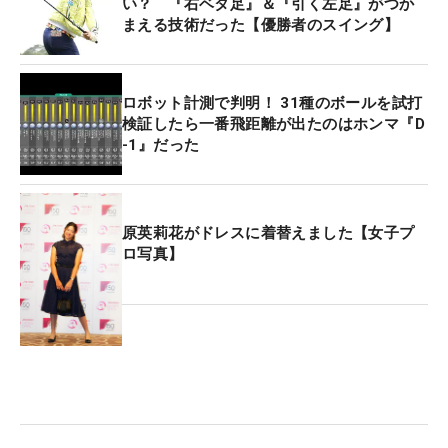
い？ 『右ベタ足』＆『引く左足』がつか
まえる技術だった【優勝者のスイング】
ロボット計測で判明！ 31種のボールを試打
検証したら一番飛距離が出たのはホンマ『D
-1』だった
原英莉花がドレスに着替えました【女子プ
ロ写真】