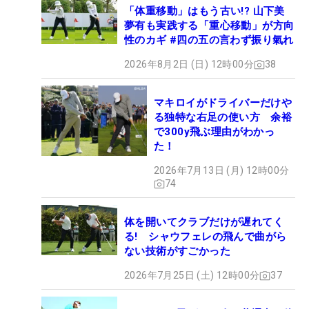
「体重移動」はもう古い!? 山下美
夢有も実践する「重心移動」が方向
性のカギ #四の五の言わず振り氣れ
2026年8月2日 (日) 12時00分
38
マキロイがドライバーだけや
る独特な右足の使い方 余裕
で300y飛ぶ理由がわかっ
た！
2026年7月13日 (月) 12時00分
74
体を開いてクラブだけが遅れてく
る! シャウフェレの飛んで曲がら
ない技術がすごかった
2026年7月25日 (土) 12時00分
37