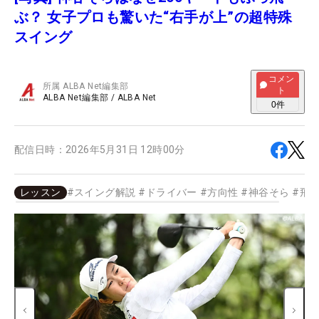
ぶ？ 女子プロも驚いた“右手が上”の超特殊
スイング
コメン
所属
ALBA Net編集部
ト
ALBA Net編集部
/
ALBA Net
0
件
配信日時：
2026年5月31日 12時00分
レッスン
#
スイング解説
#
ドライバー
#
方向性
#
神谷そら
#
飛