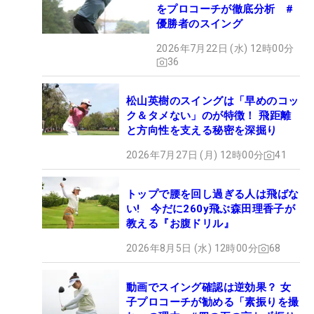
をプロコーチが徹底分析 #
優勝者のスイング
2026年7月22日 (水) 12時00分
36
松山英樹のスイングは「早めのコッ
ク＆タメない」のが特徴！ 飛距離
と方向性を支える秘密を深掘り
2026年7月27日 (月) 12時00分
41
トップで腰を回し過ぎる人は飛ばな
い! 今だに260y飛ぶ森田理香子が
教える『お腹ドリル』
2026年8月5日 (水) 12時00分
68
動画でスイング確認は逆効果？ 女
子プロコーチが勧める「素振りを撮