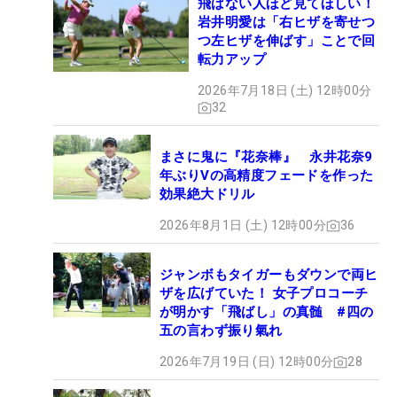
飛ばない人ほど見てほしい！
岩井明愛は「右ヒザを寄せつ
つ左ヒザを伸ばす」ことで回
転力アップ
2026年7月18日 (土) 12時00分
32
まさに鬼に『花奈棒』 永井花奈9
年ぶりVの高精度フェードを作った
効果絶大ドリル
2026年8月1日 (土) 12時00分
36
ジャンボもタイガーもダウンで両ヒ
ザを広げていた！ 女子プロコーチ
が明かす「飛ばし」の真髄 #四の
五の言わず振り氣れ
2026年7月19日 (日) 12時00分
28