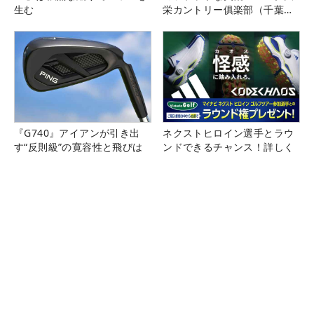
生む
栄カントリー俱楽部（千葉
県）
『G740』アイアンが引き出
ネクストヒロイン選手とラウ
す“反則級”の寛容性と飛びは
ンドできるチャンス！詳しく
本当だった！
はこちら！
ゴルフの熱狂を、つくる仕
ALBA Netゴルフ場予約／【毎
事。｜スタッフ募集中
週更新】特別優待プランはこ
ちら！