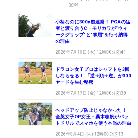
34
小柄なのに300y超連発！ PGAの猛
者と渡り合うC・モリカワが“ウィ
ークグリップ”と”掌屈”を行う納得
の理由
2026年7月16日 (木) 12時00分
41
ドラコン女子プロはシャフトを3回
しならせる！ 「逆→順→逆」が300
ヤードを生む秘密
2026年7月17日 (金) 12時00分
38
ヘッドアップ防止じゃなかった！
全英女子OP女王・桑木志帆がパッ
トドリルでスマホを使う本当の理由
2026年8月4日 (火) 12時00分
13