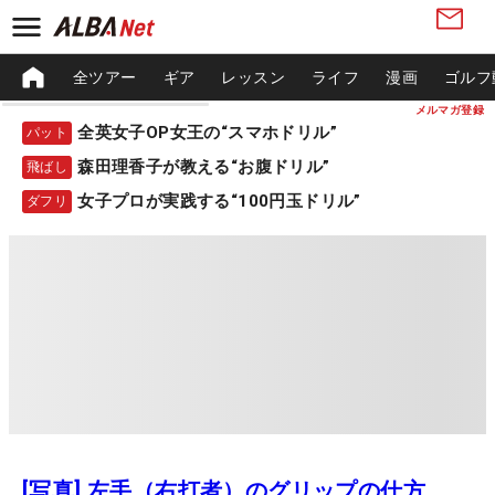
全ツアー
ギア
レッスン
ライフ
漫画
ゴルフ
メルマガ登録
全英女子OP女王の“スマホドリル”
パット
森田理香子が教える“お腹ドリル”
飛ばし
女子プロが実践する“100円玉ドリル”
ダフリ
[写真] 左手（右打者）のグリップの仕方