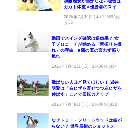
加藤麗奈が曲がらない秘密は
カカト体重 #優勝者のスイン
グ
2026年7月30日 (木) 12時00分
35
動画でスイング確認は逆効果？ 女
子プロコーチが勧める「素振りを撮
れ」の理由 #四の五の言わず振り
氣れ
2026年7月12日 (日) 12時00分
34
飛ばない人ほど見てほしい！ 岩井
明愛は「右ヒザを寄せつつ左ヒザを
伸ばす」ことで回転力アップ
2026年7月18日 (土) 12時00分
32
なぜトミー・フリートウッドは曲が
らない？ 世界屈指のショットメー