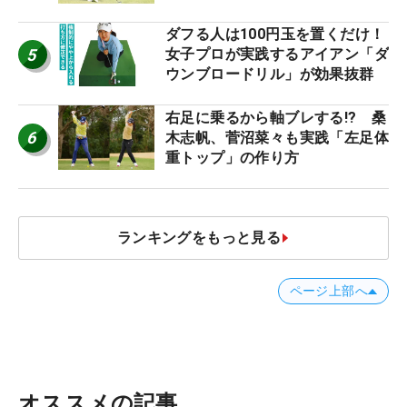
ダフる人は100円玉を置くだけ！
5
女子プロが実践するアイアン「ダ
ウンブロードリル」が効果抜群
右足に乗るから軸ブレする!? 桑
6
木志帆、菅沼菜々も実践「左足体
重トップ」の作り方
ランキングをもっと見る
ページ上部へ
オススメの記事