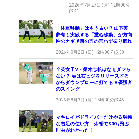
2026年7月27日 (月) 12時00分
41
「体重移動」はもう古い!? 山下美
夢有も実践する「重心移動」が方向
性のカギ #四の五の言わず振り氣れ
2026年8月2日 (日) 12時00分
38
全英女子V・桑木志帆はなぜダフら
ない？ 実は右ヒジをリリースする
からダウンブローに打てる #優勝者
のスイング
2026年8月3日 (月) 15時30分
45
マキロイがドライバーだけやる独特
な右足の使い方 余裕で300y飛ぶ
理由がわかった！