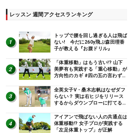
レッスン 週間アクセスランキング
トップで腰を回し過ぎる人は飛ば
1
ない! 今だに260y飛ぶ森田理香
子が教える『お腹ドリル』
「体重移動」はもう古い!? 山下
2
美夢有も実践する「重心移動」が
方向性のカギ #四の五の言わず振
り氣れ
全英女子V・桑木志帆はなぜダフ
3
らない？ 実は右ヒジをリリース
するからダウンブローに打てる #
優勝者のスイング
アイアンで飛ばない人の共通点は
4
体重移動!? 女子プロが実践する
「左足体重トップ」が正解