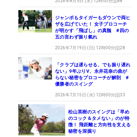
2026年8月5日 (水) 12時00分
68
ジャンボもタイガーもダウンで両ヒ
ザを広げていた！ 女子プロコーチ
が明かす「飛ばし」の真髄 #四の
五の言わず振り氣れ
2026年7月19日 (日) 12時00分
28
「クラブは遅らせる、でも振り遅れ
ない」9年ぶりV、永井花奈の曲が
らない秘密をプロコーチが解剖 #
優勝者のスイング
2026年7月15日 (水) 12時00分
33
松山英樹のスイングは「早め
のコック＆タメない」のが特
徴！ 飛距離と方向性を支える
秘密を深掘り