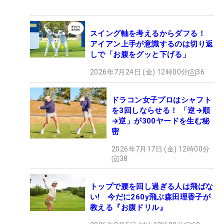
スイング軸を考えるからダフる！
アイアン上手が意識するのは切り返
しで「お腹をグッと下げる」
2026年7月24日 (金) 12時00分
36
ドラコン女子プロはシャフト
を3回しならせる！ 「逆→順
→逆」が300ヤードを生む秘
密
2026年7月17日 (金) 12時00分
38
トップで腰を回し過ぎる人は飛ばな
い! 今だに260y飛ぶ森田理香子が
教える『お腹ドリル』