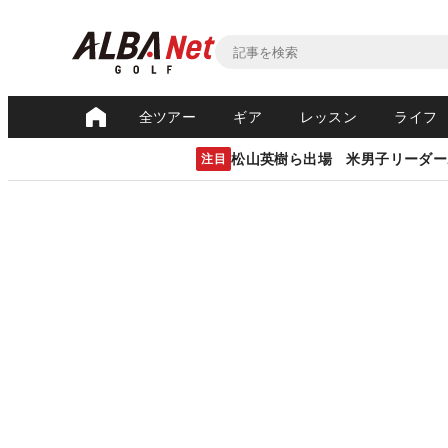
全ツアー
ギア
レッスン
ライフ
松山英樹ら出場 米男子リーダー
注目