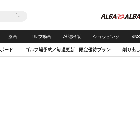
漫画
ゴルフ動画
雑誌出版
ショッピング
SN
ボード
ゴルフ場予約／毎週更新！限定優待プラン
削り出