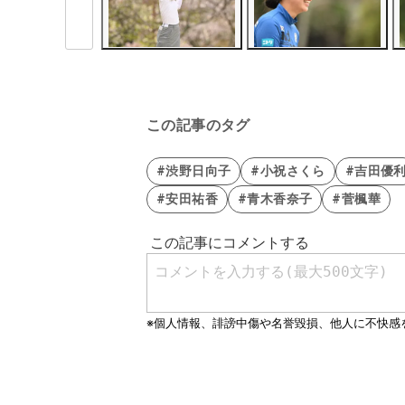
この記事のタグ
#渋野日向子
#小祝さくら
#吉田優
#安田祐香
#青木香奈子
#菅楓華