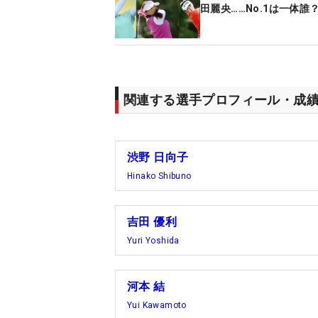
田麗央……No.1は一体誰
関連する選手プロフィール・成
渋野 日向子
Hinako Shibuno
吉田 優利
Yuri Yoshida
河本 結
Yui Kawamoto