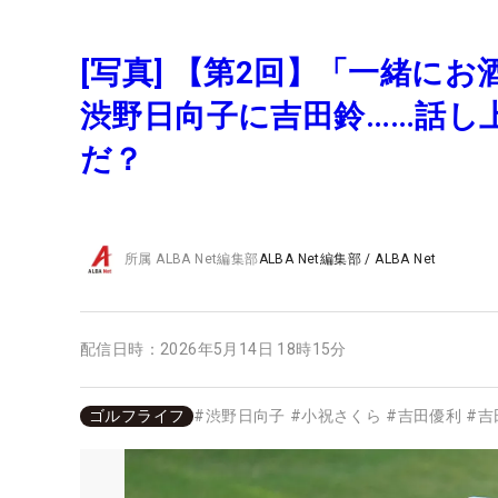
[写真] 【第2回】「一緒に
渋野日向子に吉田鈴……話し
だ？
所属
ALBA Net編集部
ALBA Net編集部
/
ALBA Net
配信日時：
2026年5月14日 18時15分
ゴルフライフ
#
渋野日向子
#
小祝さくら
#
吉田優利
#
吉