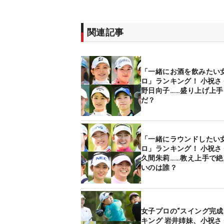
関連記事
「一緒にお酒を飲みたい
ロ」ランキング！ 小祝さ
野日向子……盛り上げ上手
だ？
「一緒にラウンドしたい
ロ」ランキング！ 小祝さ
久間朱莉……教え上手で
いのは誰？
女子プロの“スイング完成
キング 岩井姉妹、小祝さ