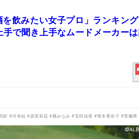
お酒を飲みたい女子プロ」ランキン
上手で聞き上手なムードメーカーは
田鈴
#
河本結
#
原英莉花
#
勝みなみ
#
安田祐香
#
青木香奈子
#
菅楓華