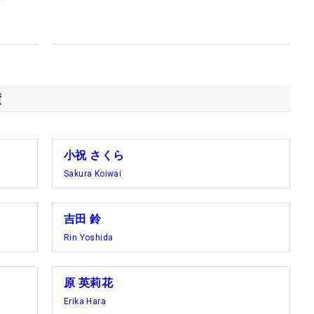
？
績
小祝 さくら
Sakura Koiwai
吉田 鈴
Rin Yoshida
原 英莉花
Erika Hara