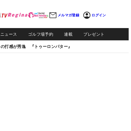
メルマガ登録
ログイン
Sニュース
ゴルフ場予約
連載
プレゼント
しの打感が秀逸 『トゥーロンパター』