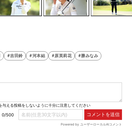
利
#吉田鈴
#河本結
#原英莉花
#勝みなみ