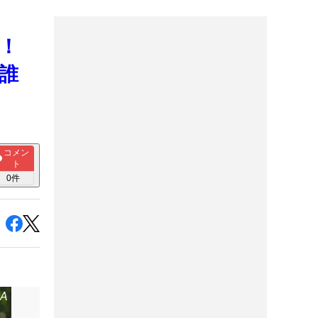
グ！
誰
コメン
ト
0
件