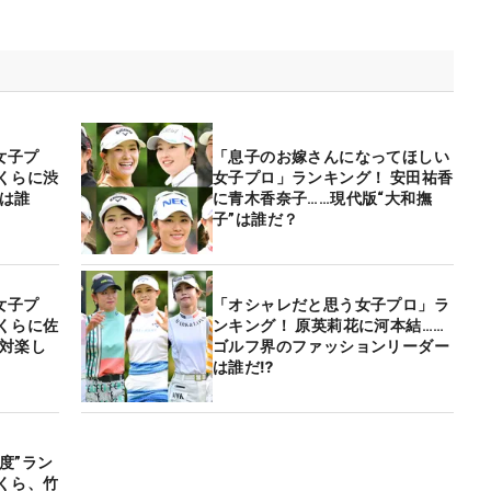
女子プ
「息子のお嫁さんになってほしい
くらに渋
女子プロ」ランキング！ 安田祐香
は誰
に青木香奈子……現代版“大和撫
子”は誰だ？
女子プ
「オシャレだと思う女子プロ」ラ
くらに佐
ンキング！ 原英莉花に河本結……
絶対楽し
ゴルフ界のファッションリーダー
は誰だ⁉
度”ラン
くら、竹