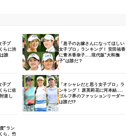
女子プ
「息子のお嫁さんになってほしい
くらに渋
女子プロ」ランキング！ 安田祐香
は誰
に青木香奈子……現代版“大和撫
子”は誰だ？
女子プ
「オシャレだと思う女子プロ」ラ
くらに佐
ンキング！ 原英莉花に河本結……
絶対楽し
ゴルフ界のファッションリーダー
は誰だ⁉
度”ラン
くら、竹