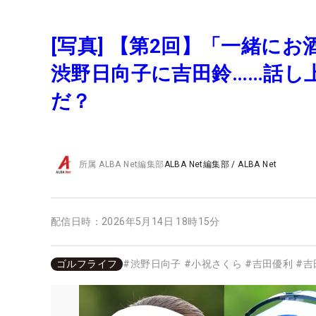
[写真] 【第2回】「一緒に
渋野日向子に吉田鈴……話し
だ？
所属
ALBA Net編集部
ALBA Net編集部
/
ALBA Net
配信日時：
2026年5月14日 18時15分
ゴルフライフ
#
渋野日向子
#
小祝さくら
#
吉田優利
#
吉