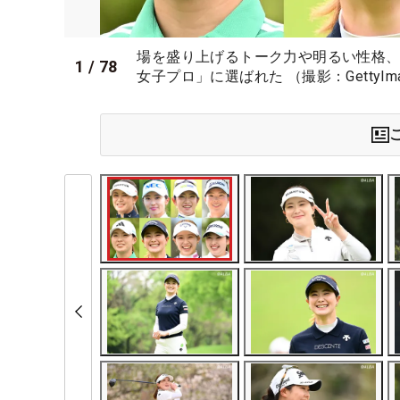
場を盛り上げるトーク力や明るい性格
1
/
78
女子プロ」に選ばれた （撮影：GettyIma