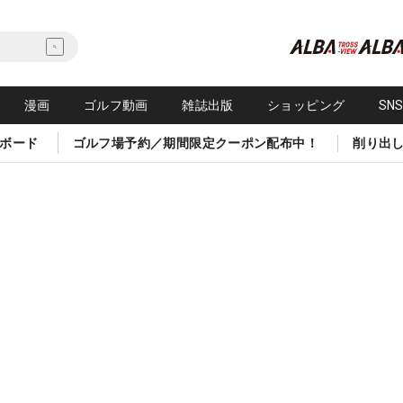
漫画
ゴルフ動画
雑誌出版
ショッピング
SN
ボード
ゴルフ場予約／期間限定クーポン配布中！
削り出