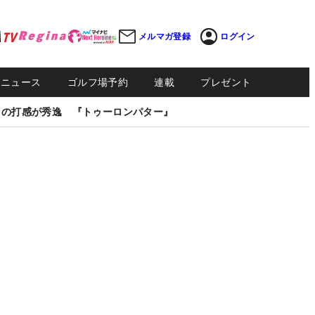
メルマガ登録
ログイン
Sニュース
ゴルフ場予約
連載
プレゼント
しの打感が秀逸 『トゥーロンパター』