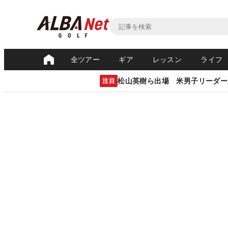
全ツアー
ギア
レッスン
ライフ
松山英樹ら出場 米男子リーダー
注目