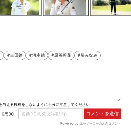
利
#吉田鈴
#河本結
#原英莉花
#勝みなみ