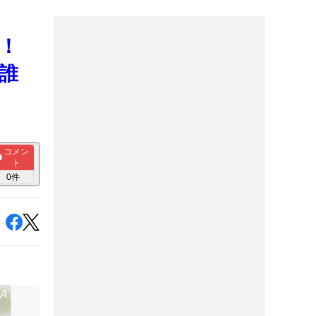
グ！
誰
コメン
ト
0
件