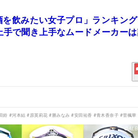
お酒を飲みたい女子プロ」ランキン
上手で聞き上手なムードメーカーは
田鈴
#
河本結
#
原英莉花
#
勝みなみ
#
安田祐香
#
青木香奈子
#
菅楓華