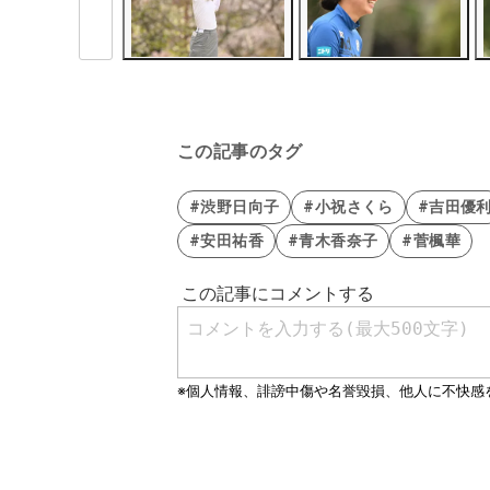
この記事のタグ
#渋野日向子
#小祝さくら
#吉田優
#安田祐香
#青木香奈子
#菅楓華