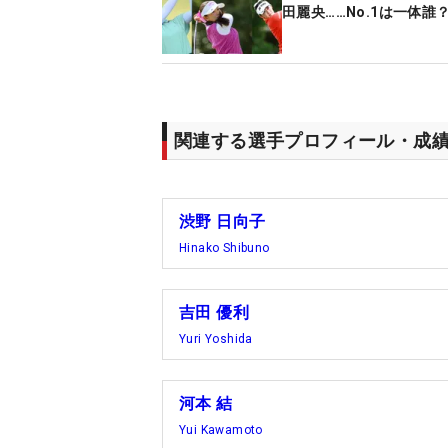
田麗央……No.1は一体誰
関連する選手プロフィール・成
渋野 日向子
Hinako Shibuno
吉田 優利
Yuri Yoshida
河本 結
Yui Kawamoto