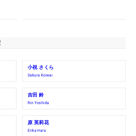
？
績
小祝 さくら
Sakura Koiwai
吉田 鈴
Rin Yoshida
原 英莉花
Erika Hara