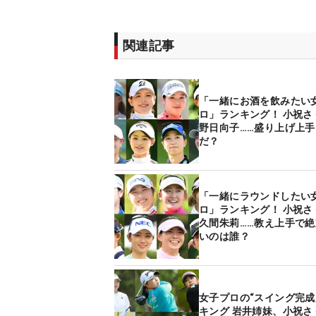
関連記事
「一緒にお酒を飲みたい
ロ」ランキング！ 小祝さ
野日向子……盛り上げ上手
だ？
「一緒にラウンドしたい
ロ」ランキング！ 小祝さ
久間朱莉……教え上手で
いのは誰？
女子プロの“スイング完成
キング 岩井姉妹、小祝さ