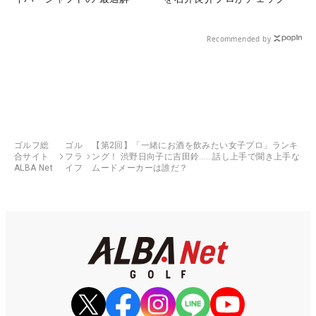
Recommended by
ゴルフ総
ゴル
【第2回】「一緒にお酒を飲みたい女子プロ」ランキ
合サイト
フラ
ング！ 渋野日向子に吉田鈴……話し上手で聞き上手な
ALBA Net
イフ
ムードメーカーは誰だ？