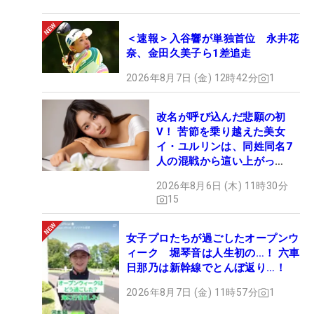
＜速報＞入谷響が単独首位 永井花
奈、金田久美子ら1差追走
2026年8月7日 (金) 12時42分
1
改名が呼び込んだ悲願の初
V！ 苦節を乗り越えた美女
イ・ユルリンは、同姓同名7
人の混戦から這い上がっ
た“新星ヒロイン”
2026年8月6日 (木) 11時30分
15
女子プロたちが過ごしたオープンウ
ィーク 堀琴音は人生初の…！ 六車
日那乃は新幹線でとんぼ返り…！
2026年8月7日 (金) 11時57分
1