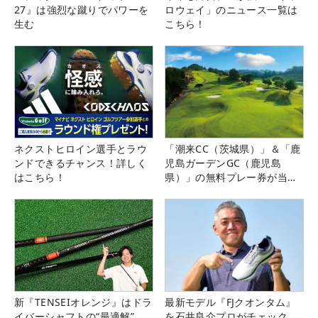
27』は強烈な蹴りでパワーを
ロウェイ」のニュース一覧は
生む
こちら！
ネクストヒロイン選手とラウ
「潮来CC（茨城県）」＆「鹿
ンドできるチャンス！詳しく
児島ガーデンGC（鹿児島
はこちら！
県）」の無料プレー券が当た
る！！
新『TENSEIオレンジ』はドラ
最新モデル『FJクオンタム』
イバーシャフトの“最適解”
を石井良介プロがチェック