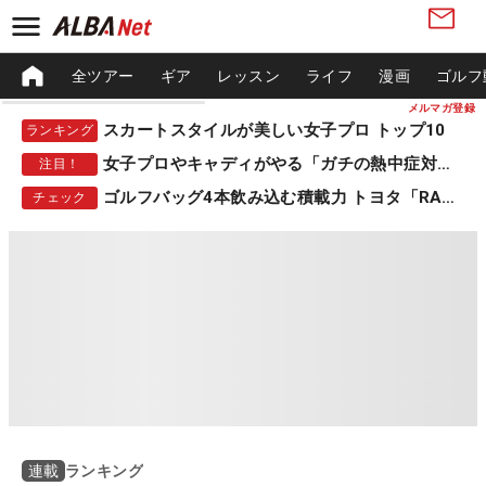
全ツアー
ギア
レッスン
ライフ
漫画
ゴルフ
メルマガ登録
スカートスタイルが美しい女子プロ トップ10
ランキング
女子プロやキャディがやる「ガチの熱中症対策」
注目！
ゴルフバッグ4本飲み込む積載力 トヨタ「RAV4」
チェック
ランキング
連載