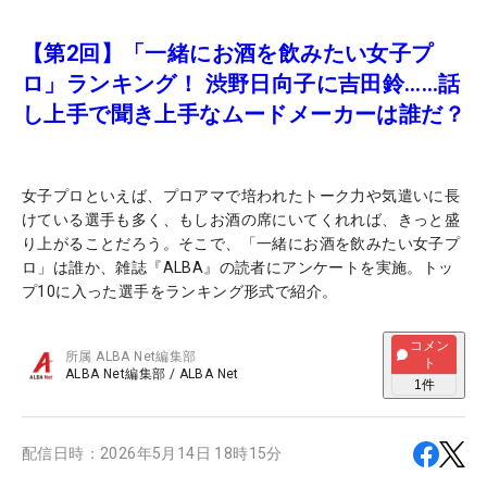
【第2回】「一緒にお酒を飲みたい女子プ
ロ」ランキング！ 渋野日向子に吉田鈴……話
し上手で聞き上手なムードメーカーは誰だ？
女子プロといえば、プロアマで培われたトーク力や気遣いに長
けている選手も多く、もしお酒の席にいてくれれば、きっと盛
り上がることだろう。そこで、「一緒にお酒を飲みたい女子プ
ロ」は誰か、雑誌『ALBA』の読者にアンケートを実施。トッ
プ10に入った選手をランキング形式で紹介。
コメン
所属
ALBA Net編集部
ト
ALBA Net編集部
/
ALBA Net
1
件
配信日時：
2026年5月14日 18時15分