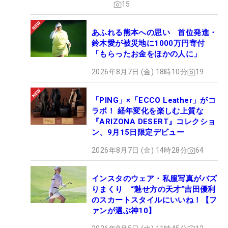
15
あふれる熊本への思い 首位発進・
鈴木愛が被災地に1000万円寄付
「もらったお金をほかの人に」
2026年8月7日 (金) 18時10分
19
「PING」×「ECCO Leather」がコ
ラボ！ 経年変化を楽しむ上質な
『ARIZONA DESERT』コレクショ
ン、9月15日限定デビュー
2026年8月7日 (金) 14時28分
64
インスタのウェア・私服写真がバズ
りまくり “魅せ方の天才”吉田優利
のスカートスタイルにいいね！【フ
ァンが選ぶ神10】