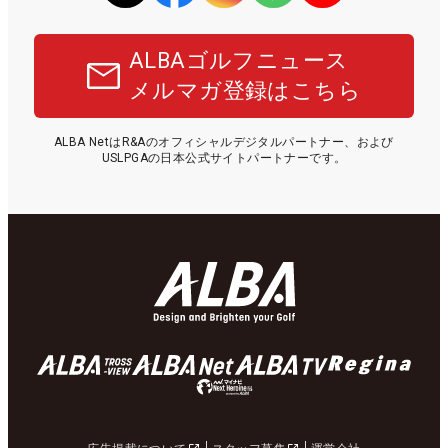
ALBAゴルフニュース
メルマガ登録はこちら
ALBA NetはR&Aのオフィシャルデジタルパートナー、および
USLPGAの日本公式サイトパートナーです。