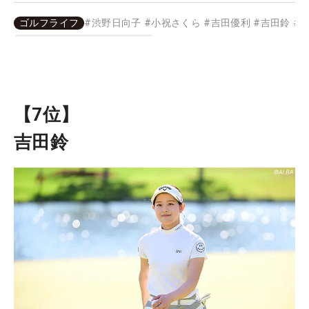
ゴルフライフ
#
渋野日向子
#
小祝さくら
#
吉田優利
#
吉田鈴
#
【7位】
吉田鈴