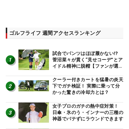
ゴルフライフ 週間アクセスランキング
試合でパンツはほぼ履かない⁉
1
菅沼菜々が貫く“見せコーデ”とア
イドル精神に脱帽【ファンが選ぶ
神10】
クーラー付きカートを猛暑の炎天
2
下でガチ検証！ 実際に乗って分
かった驚きの冷却力とは？
女子プロのガチの熱中症対策！
3
日傘・氷のう・インナーの三種の
神器でバテずにラウンドできます