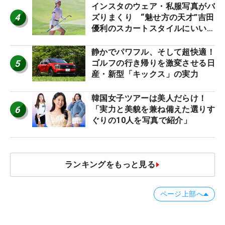
インスタのウェア・私服写真がバ
4
ズりまくり “魅せ方の天才”吉田
優利のスカートスタイルにいい
ね！【ファンが選ぶ神10】
静かでパワフル、そして超快適！
5
ゴルフの行き帰りを激変させる日
産・新型「キックス」の実力
韓国女子ツアーは美人だらけ！
6
「実力と美貌を兼ね備えた選りす
ぐりの10人を写真で紹介」
ランキングをもっと見る
ページ上部へ