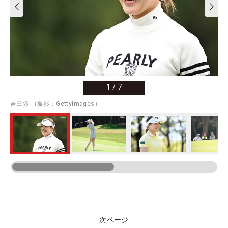
1
/
7
吉田鈴 （撮影：GettyImages）
次ページ