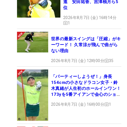
進 安田祐香、吉澤柚月ら5
位
2026年8月7日 (金) 16時14分
1
世界の最新スイングは「圧縮」がキ
ーワード！ 久常涼が飛んで曲がら
ない理由
2026年8月7日 (金) 12時00分
35
「パーティーしようぜ！」身長
154cmの小さなドラコン女子・鈴
木真緒が人生初のホールインワン！
173yを5番アイアンで会心のショッ
ト
2026年8月7日 (金) 16時00分
1