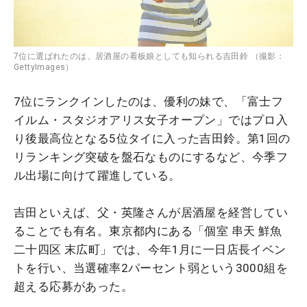
7位に選ばれたのは、居酒屋の看板娘としても知られる吉田鈴 （撮影：
GettyImages）
7位にランクインしたのは、優利の妹で、「富士フ
イルム・スタジオアリス女子オープン」ではプロ入
り後最高位となる5位タイに入った吉田鈴。第1回の
リランキング突破を盤石なものにするなど、今季フ
ル出場に向けて躍進している。
吉田といえば、父・英隆さんが居酒屋を経営してい
ることでも有名。東京都内にある「個室 串天 鮮魚
二十四区 末広町」では、今年1月に一日店長イベン
トを行い、当選確率2パーセント弱という3000組を
超える応募があった。