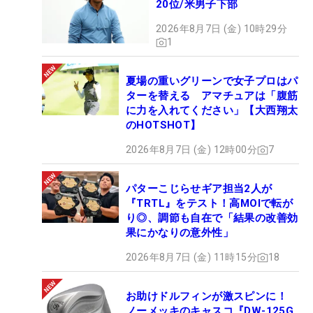
20位/米男子下部
2026年8月7日 (金) 10時29分
1
夏場の重いグリーンで女子プロはパ
ターを替える アマチュアは「腹筋
に力を入れてください」【大西翔太
のHOTSHOT】
2026年8月7日 (金) 12時00分
7
パターこじらせギア担当2人が
『TRTL』をテスト！高MOIで転が
り◎、調節も自在で「結果の改善効
果にかなりの意外性」
2026年8月7日 (金) 11時15分
18
お助けドルフィンが激スピンに！
ノーメッキのキャスコ『DW-125G