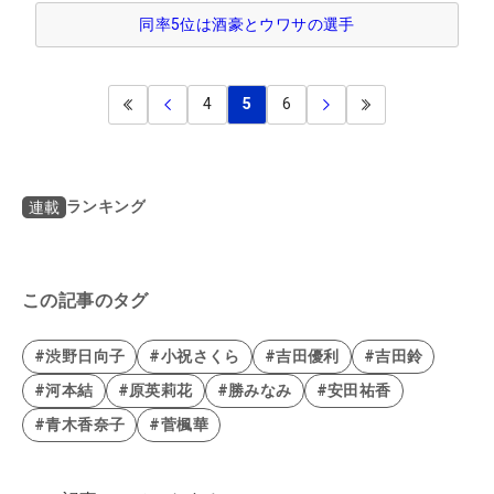
同率5位は酒豪とウワサの選手
4
5
6
ランキング
連載
この記事のタグ
#渋野日向子
#小祝さくら
#吉田優利
#吉田鈴
#河本結
#原英莉花
#勝みなみ
#安田祐香
#青木香奈子
#菅楓華