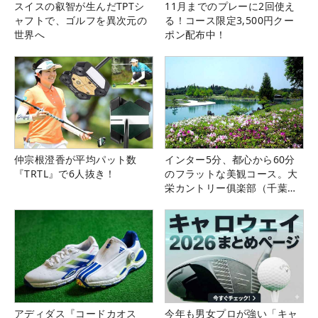
スイスの叡智が生んだTPTシ
11月までのプレーに2回使え
ャフトで、ゴルフを異次元の
る！コース限定3,500円クー
世界へ
ポン配布中！
仲宗根澄香が平均パット数
インター5分、都心から60分
『TRTL』で6人抜き！
のフラットな美観コース。大
栄カントリー俱楽部（千葉
県）
アディダス『コードカオス
今年も男女プロが強い「キャ