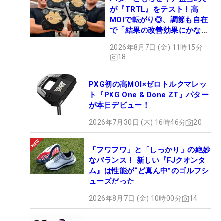
が『TRTL』をテスト！高
MOIで転がり◎、調節も自在
で「結果の改善効果にかなり
の意外性」
2026年8月7日 (金) 11時15分
18
PXG初の高MOI×ゼロトルクマレッ
ト『PXG One & Done ZT』パター
が本日デビュー！
2026年7月30日 (木) 16時46分
20
「フワフワ」と「しっかり」の絶妙
なバランス！ 新しい『FJクオンタ
ム』は性能が“ど真ん中”のゴルフシ
ューズだった
2026年8月7日 (金) 10時00分
14