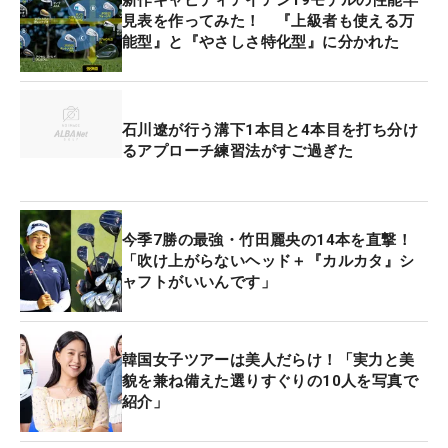
見表を作ってみた！ 『上級者も使える万
能型』と『やさしさ特化型』に分かれた
石川遼が行う溝下1本目と4本目を打ち分け
るアプローチ練習法がすご過ぎた
今季7勝の最強・竹田麗央の14本を直撃！
「吹け上がらないヘッド＋『カルカタ』シ
ャフトがいいんです」
韓国女子ツアーは美人だらけ！「実力と美
貌を兼ね備えた選りすぐりの10人を写真で
紹介」