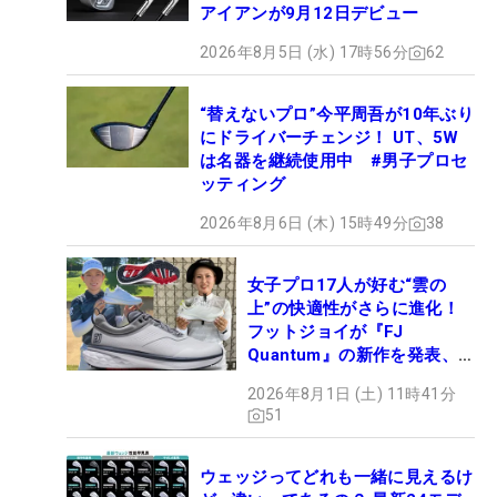
アイアンが9月12日デビュー
2026年8月5日 (水) 17時56分
62
“替えないプロ”今平周吾が10年ぶり
にドライバーチェンジ！ UT、5W
は名器を継続使用中 #男子プロセ
ッティング
2026年8月6日 (木) 15時49分
38
女子プロ17人が好む“雲の
上”の快適性がさらに進化！
フットジョイが『FJ
Quantum』の新作を発表、8
月7日デビュー
2026年8月1日 (土) 11時41分
51
ウェッジってどれも一緒に見えるけ