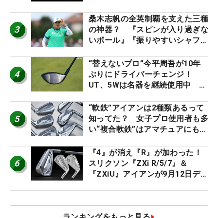
た #ギアカタログ2026
桑木志帆の全英制覇を支えた三種
3
の神器？ 『スピンが入り過ぎな
いボール』『振りやすいシャフ
ト』『真っすぐ飛ぶドライバ
ー』 #女子プロセッティング
“替えないプロ”今平周吾が10年
4
ぶりにドライバーチェンジ！
UT、5Wは名器を継続使用中 #
男子プロセッティング
“軟鉄”アイアンは2種類あるって
5
知ってた？ 女子プロ使用者も多
い“複合軟鉄”はアマチュアにもオ
ススメ！
『4』が消え『R』が加わった！
6
スリクソン『ZXi R/5/7』＆
『ZXiU』アイアンが9月12日デ
ビュー
ランキングをもっと見る