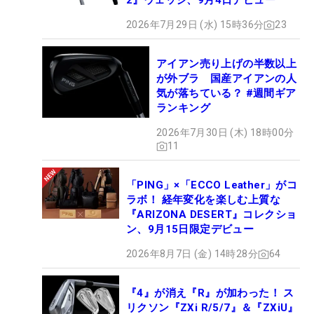
2』ウェッジ、9月4日デビュー
2026年7月29日 (水) 15時36分
23
アイアン売り上げの半数以上
が外ブラ 国産アイアンの人
気が落ちている？ #週間ギア
ランキング
2026年7月30日 (木) 18時00分
11
「PING」×「ECCO Leather」がコ
ラボ！ 経年変化を楽しむ上質な
『ARIZONA DESERT』コレクショ
ン、9月15日限定デビュー
2026年8月7日 (金) 14時28分
64
『4』が消え『R』が加わった！ ス
リクソン『ZXi R/5/7』＆『ZXiU』