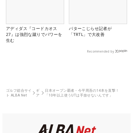
アディダス『コードカオス
パターこじらせ記者が
27』は強烈な蹴りでパワーを
「TRTL」で大改善
生む
Recommended by
ゴルフ総合サイ
ギ
日本オープン覇者・今平周吾の14本を直撃！
ト ALBA Net
ア
「10年以上使うUTは手放せないんです」