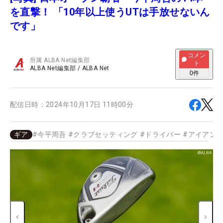
を直撃！ 「10年以上使うUTは手放せないん
です」
コメン
所属
ALBA Net編集部
ト
ALBA Net編集部
/
ALBA Net
0
件
配信日時：
2024年10月17日 11時00分
ギア
#
今平周吾
#
クラブセッティング
#
ドライバー
#
アイアン