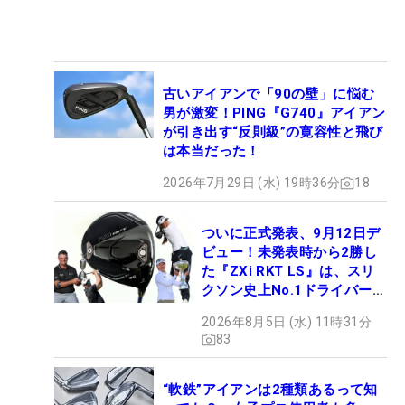
古いアイアンで「90の壁」に悩む
男が激変！PING『G740』アイアン
が引き出す“反則級”の寛容性と飛び
は本当だった！
2026年7月29日 (水) 19時36分
18
ついに正式発表、9月12日デ
ビュー！未発表時から2勝し
た『ZXi RKT LS』は、スリ
クソン史上No.1ドライバー!?
【打ってみた】
2026年8月5日 (水) 11時31分
83
“軟鉄”アイアンは2種類あるって知