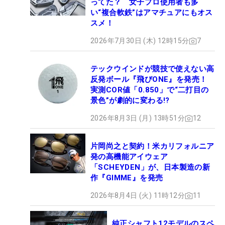
ってた？ 女子プロ使用者も多
い“複合軟鉄”はアマチュアにもオス
スメ！
2026年7月30日 (木) 12時15分
7
テックウインドが競技で使えない高
反発ボール『飛びONE』を発売！
実測COR値「0.850」で“二打目の
景色”が劇的に変わる!?
2026年8月3日 (月) 13時51分
12
片岡尚之と契約！米カリフォルニア
発の高機能アイウェア
「SCHEYDEN」が、日本製造の新
作『GIMME』を発売
2026年8月4日 (火) 11時12分
11
純正シャフト12モデルのスペ