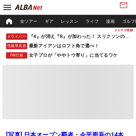
全ツアー
ギア
レッスン
ライフ
漫画
ゴルフ
メルマガ登録
『4』が消え『R』が加わった！ スリクソンの新作
ドライバー
最新アイアンはロフト角で選べ！
性能早見表
女子プロが「ややトウ寄り」に当てるワケ
FW打痕
[写真] 日本オープン覇者・今平周吾の14本