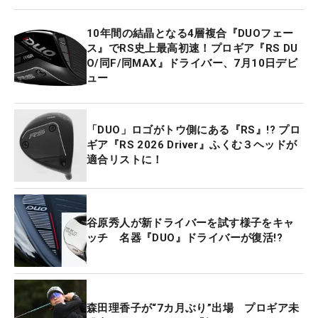
10年間の結晶となる4層複合『DUOフェー
ス』でRS史上最高初速！プロギア『RS DU
O/同F/同MAX』ドライバー、7月10日デビ
ュー
「DUO」ロゴがトウ側にある『RS』!? プロ
ギア『RS 2026 Driver』ふくむ３ヘッドが
適合リストに！
谷原秀人が新ドライバーを試す様子をキャ
ッチ 名器『DUO』ドライバーが復活!?
森田理香子が“7カ月ぶり”出場 プロギア未