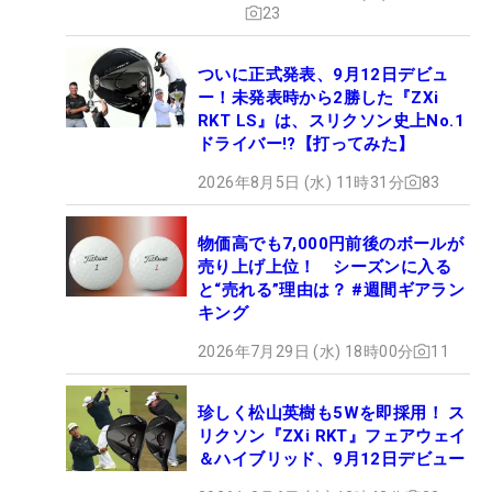
23
ついに正式発表、9月12日デビュ
ー！未発表時から2勝した『ZXi
RKT LS』は、スリクソン史上No.1
ドライバー!?【打ってみた】
2026年8月5日 (水) 11時31分
83
物価高でも7,000円前後のボールが
売り上げ上位！ シーズンに入る
と“売れる”理由は？ #週間ギアラン
キング
2026年7月29日 (水) 18時00分
11
珍しく松山英樹も5Wを即採用！ ス
リクソン『ZXi RKT』フェアウェイ
＆ハイブリッド、9月12日デビュー