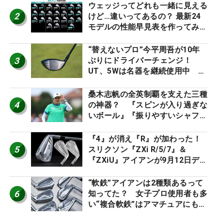
ウェッジってどれも一緒に見える
2
けど…違いってあるの？ 最新24
モデルの性能早見表を作ってみ
た #ギアカタログ2026
“替えないプロ”今平周吾が10年
3
ぶりにドライバーチェンジ！
UT、5Wは名器を継続使用中 #
男子プロセッティング
桑木志帆の全英制覇を支えた三種
4
の神器？ 『スピンが入り過ぎな
いボール』『振りやすいシャフ
ト』『真っすぐ飛ぶドライバ
ー』 #女子プロセッティング
『4』が消え『R』が加わった！
5
スリクソン『ZXi R/5/7』＆
『ZXiU』アイアンが9月12日デ
ビュー
“軟鉄”アイアンは2種類あるって
6
知ってた？ 女子プロ使用者も多
い“複合軟鉄”はアマチュアにもオ
ススメ！