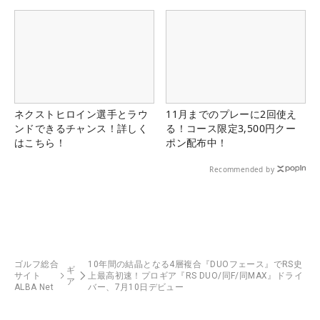
ネクストヒロイン選手とラウ
11月までのプレーに2回使え
ンドできるチャンス！詳しく
る！コース限定3,500円クー
はこちら！
ポン配布中！
Recommended by
ゴルフ総合
10年間の結晶となる4層複合『DUOフェース』でRS史
ギ
サイト
上最高初速！プロギア『RS DUO/同F/同MAX』ドライ
ア
ALBA Net
バー、7月10日デビュー