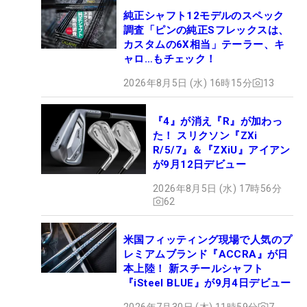
純正シャフト12モデルのスペック
調査「ピンの純正Sフレックスは、
カスタムの6X相当」テーラー、キ
ャロ…もチェック！
2026年8月5日 (水) 16時15分
13
『4』が消え『R』が加わっ
た！ スリクソン『ZXi
R/5/7』＆『ZXiU』アイアン
が9月12日デビュー
2026年8月5日 (水) 17時56分
62
米国フィッティング現場で人気のプ
レミアムブランド『ACCRA』が日
本上陸！ 新スチールシャフト
『iSteel BLUE』が9月4日デビュー
2026年7月30日 (木) 11時59分
7