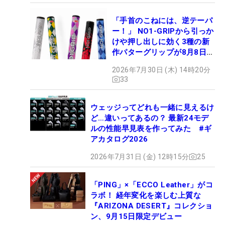
「手首のこねには、逆テーパ
ー！」 NO1-GRIPから引っか
けや押し出しに効く3種の新
作パターグリップが8月8日デ
ビュー
2026年7月30日 (木) 14時20分
33
ウェッジってどれも一緒に見えるけ
ど…違いってあるの？ 最新24モデ
ルの性能早見表を作ってみた #ギ
アカタログ2026
2026年7月31日 (金) 12時15分
25
「PING」×「ECCO Leather」がコ
ラボ！ 経年変化を楽しむ上質な
『ARIZONA DESERT』コレクショ
ン、9月15日限定デビュー