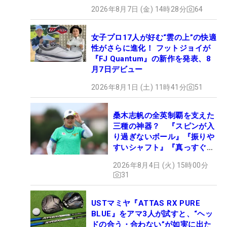
2026年8月7日 (金) 14時28分
64
女子プロ17人が好む“雲の上”の快適
性がさらに進化！ フットジョイが
『FJ Quantum』の新作を発表、8
月7日デビュー
2026年8月1日 (土) 11時41分
51
桑木志帆の全英制覇を支えた
三種の神器？ 『スピンが入
り過ぎないボール』『振りや
すいシャフト』『真っすぐ飛
ぶドライバー』 #女子プロ
2026年8月4日 (火) 15時00分
セッティング
31
USTマミヤ『ATTAS RX PURE
BLUE』をアマ3人が試すと、“ヘッ
ドの合う・合わない”が如実に出た