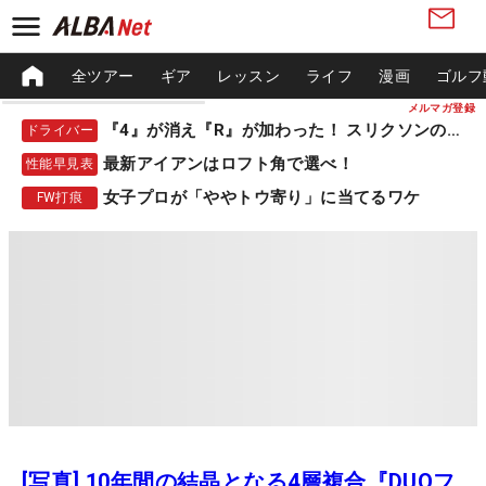
全ツアー
ギア
レッスン
ライフ
漫画
ゴルフ
メルマガ登録
『4』が消え『R』が加わった！ スリクソンの新作
ドライバー
最新アイアンはロフト角で選べ！
性能早見表
女子プロが「ややトウ寄り」に当てるワケ
FW打痕
[写真] 10年間の結晶となる4層複合『DUOフ