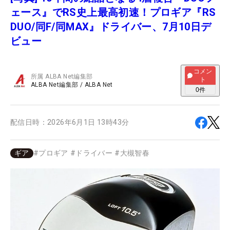
ェース』でRS史上最高初速！プロギア『RS
DUO/同F/同MAX』ドライバー、7月10日デ
ビュー
コメン
所属
ALBA Net編集部
ト
ALBA Net編集部
/
ALBA Net
0
件
配信日時：
2026年6月1日 13時43分
ギア
#
プロギア
#
ドライバー
#
大槻智春