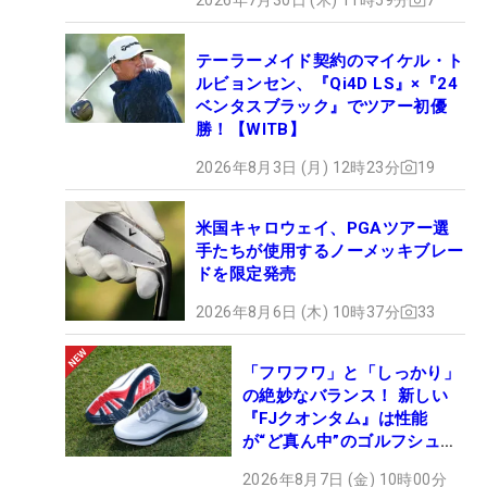
テーラーメイド契約のマイケル・ト
ルビョンセン、『Qi4D LS』×『24
ベンタスブラック』でツアー初優
勝！【WITB】
2026年8月3日 (月) 12時23分
19
米国キャロウェイ、PGAツアー選
手たちが使用するノーメッキブレー
ドを限定発売
2026年8月6日 (木) 10時37分
33
「フワフワ」と「しっかり」
の絶妙なバランス！ 新しい
『FJクオンタム』は性能
が“ど真ん中”のゴルフシュー
ズだった
2026年8月7日 (金) 10時00分