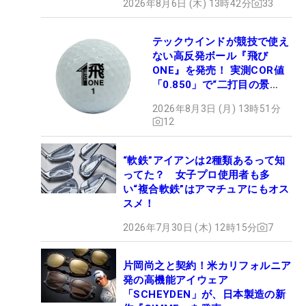
2026年8月6日 (木) 13時42分
33
テックウインドが競技で使え
ない高反発ボール『飛び
ONE』を発売！ 実測COR値
「0.850」で“二打目の景
色”が劇的に変わる!?
2026年8月3日 (月) 13時51分
12
“軟鉄”アイアンは2種類あるって知
ってた？ 女子プロ使用者も多
い“複合軟鉄”はアマチュアにもオス
スメ！
2026年7月30日 (木) 12時15分
7
片岡尚之と契約！米カリフォルニア
発の高機能アイウェア
「SCHEYDEN」が、日本製造の新