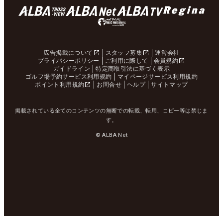
広告掲載について
スタッフ募集
運営会社
プライバシーポリシー
ご利用に際して
会員規約
ガイドライン
特定商取引法に基づく表示
ゴルフ場予約サービス利用規約
マイページサービス利用規約
ポイント利用規約
お問合せ
ヘルプ
サイトマップ
掲載されている全てのコンテンツの無断での転載、転用、コピー等は禁じま
す。
© ALBA Net