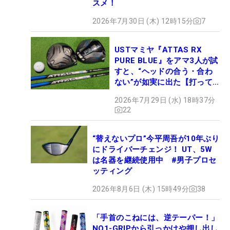
スメ！
2026年7月30日 (木) 12時15分
7
USTマミヤ『ATTAS RX
PURE BLUE』をアマ3人が試
すと、“ヘッドの合う・合わ
ない”が如実に出た【打って
みた】
2026年7月29日 (水) 18時37分
22
“替えないプロ”今平周吾が10年ぶり
にドライバーチェンジ！ UT、5W
は名器を継続使用中 #男子プロセ
ッティング
2026年8月6日 (木) 15時49分
38
「手首のこねには、逆テーパー！」
NO1-GRIPから引っかけや押し出し