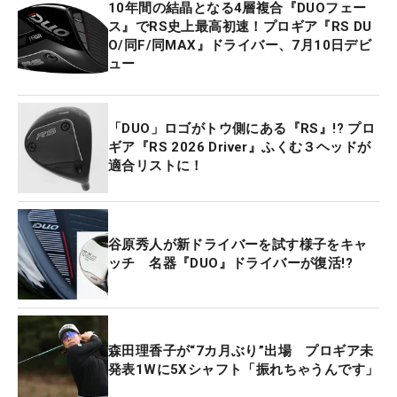
10年間の結晶となる4層複合『DUOフェー
ス』でRS史上最高初速！プロギア『RS DU
O/同F/同MAX』ドライバー、7月10日デビ
ュー
「DUO」ロゴがトウ側にある『RS』!? プロ
ギア『RS 2026 Driver』ふくむ３ヘッドが
適合リストに！
谷原秀人が新ドライバーを試す様子をキャ
ッチ 名器『DUO』ドライバーが復活!?
森田理香子が“7カ月ぶり”出場 プロギア未
発表1Wに5Xシャフト「振れちゃうんです」