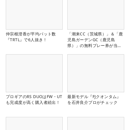
仲宗根澄香が平均パット数
「潮来CC（茨城県）」＆「鹿
『TRTL』で6人抜き！
児島ガーデンGC（鹿児島
県）」の無料プレー券が当た
る！！
プロギアのRS DUOはFW・UT
最新モデル『FJクオンタム』
も完成度が高く購入者続出！
を石井良介プロがチェック