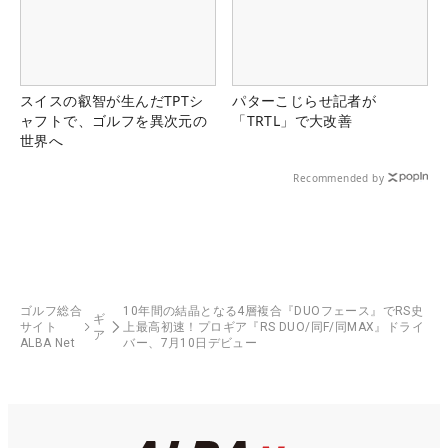
スイスの叡智が生んだTPTシ
パターこじらせ記者が
ャフトで、ゴルフを異次元の
「TRTL」で大改善
世界へ
Recommended by
ゴルフ総合
10年間の結晶となる4層複合『DUOフェース』でRS史
ギ
サイト
上最高初速！プロギア『RS DUO/同F/同MAX』ドライ
ア
ALBA Net
バー、7月10日デビュー