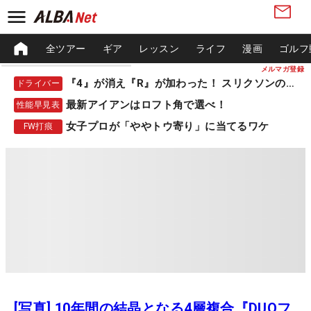
全ツアー
ギア
レッスン
ライフ
漫画
ゴルフ
メルマガ登録
『4』が消え『R』が加わった！ スリクソンの新作
ドライバー
最新アイアンはロフト角で選べ！
性能早見表
女子プロが「ややトウ寄り」に当てるワケ
FW打痕
[写真] 10年間の結晶となる4層複合『DUOフ