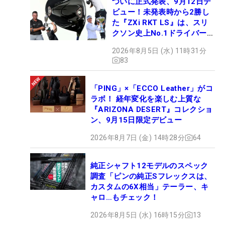
ついに正式発表、9月12日デ
ビュー！未発表時から2勝し
た『ZXi RKT LS』は、スリ
クソン史上No.1ドライバー!?
【打ってみた】
2026年8月5日 (水) 11時31分
83
「PING」×「ECCO Leather」がコ
ラボ！ 経年変化を楽しむ上質な
『ARIZONA DESERT』コレクショ
ン、9月15日限定デビュー
2026年8月7日 (金) 14時28分
64
純正シャフト12モデルのスペック
調査「ピンの純正Sフレックスは、
カスタムの6X相当」テーラー、キ
ャロ…もチェック！
2026年8月5日 (水) 16時15分
13