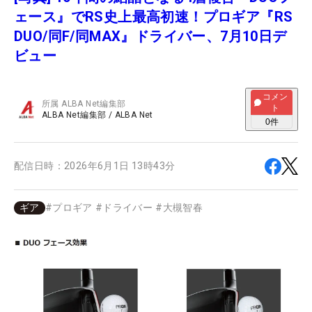
ェース』でRS史上最高初速！プロギア『RS
DUO/同F/同MAX』ドライバー、7月10日デ
ビュー
コメン
所属
ALBA Net編集部
ト
ALBA Net編集部
/
ALBA Net
0
件
配信日時：
2026年6月1日 13時43分
ギア
#
プロギア
#
ドライバー
#
大槻智春