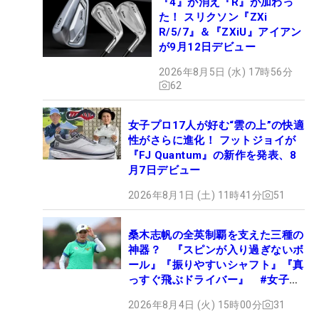
『4』が消え『R』が加わっ
た！ スリクソン『ZXi
R/5/7』＆『ZXiU』アイアン
が9月12日デビュー
2026年8月5日 (水) 17時56分
62
女子プロ17人が好む“雲の上”の快適
性がさらに進化！ フットジョイが
『FJ Quantum』の新作を発表、8
月7日デビュー
2026年8月1日 (土) 11時41分
51
桑木志帆の全英制覇を支えた三種の
神器？ 『スピンが入り過ぎないボ
ール』『振りやすいシャフト』『真
っすぐ飛ぶドライバー』 #女子プ
ロセッティング
2026年8月4日 (火) 15時00分
31