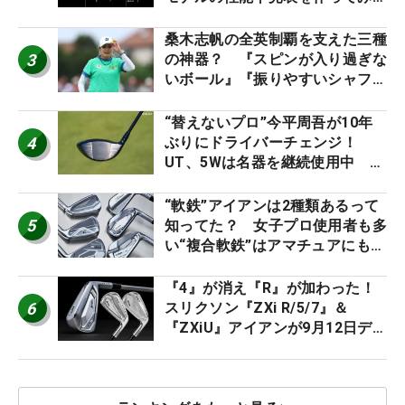
た #ギアカタログ2026
桑木志帆の全英制覇を支えた三種
3
の神器？ 『スピンが入り過ぎな
いボール』『振りやすいシャフ
ト』『真っすぐ飛ぶドライバ
ー』 #女子プロセッティング
“替えないプロ”今平周吾が10年
4
ぶりにドライバーチェンジ！
UT、5Wは名器を継続使用中 #
男子プロセッティング
“軟鉄”アイアンは2種類あるって
5
知ってた？ 女子プロ使用者も多
い“複合軟鉄”はアマチュアにもオ
ススメ！
『4』が消え『R』が加わった！
6
スリクソン『ZXi R/5/7』＆
『ZXiU』アイアンが9月12日デ
ビュー