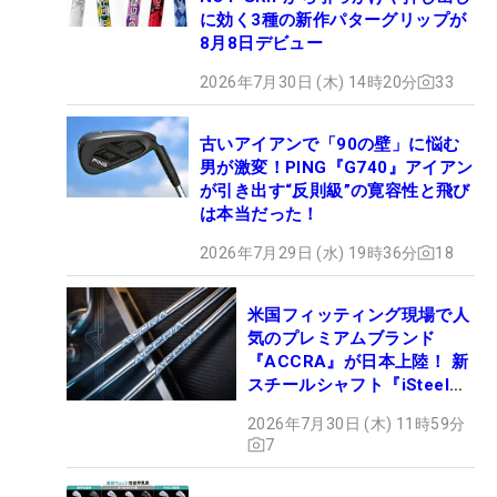
に効く3種の新作パターグリップが
8月8日デビュー
2026年7月30日 (木) 14時20分
33
古いアイアンで「90の壁」に悩む
男が激変！PING『G740』アイアン
が引き出す“反則級”の寛容性と飛び
は本当だった！
2026年7月29日 (水) 19時36分
18
米国フィッティング現場で人
気のプレミアムブランド
『ACCRA』が日本上陸！ 新
スチールシャフト『iSteel
BLUE』が9月4日デビュー
2026年7月30日 (木) 11時59分
7