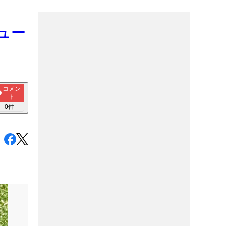
ビュー
コメン
ト
0
件