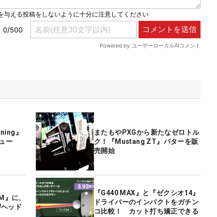
ning』
またもやPXGから新たなゼロトル
ビュー
ク！『Mustang ZT』パターを販
売開始
『G440 MAX』と『ゼクシオ14』
UM』に、
ドライバーのインパクトをガチン
Wヘッド
コ比較！ カット打ち矯正できる