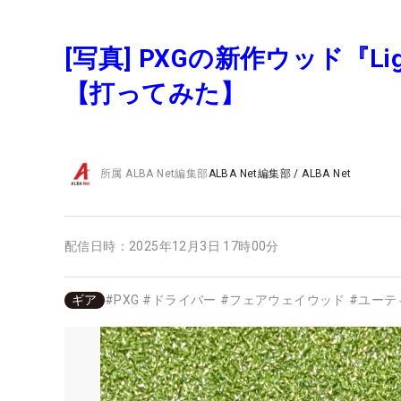
[写真] PXGの新作ウッド『Li
【打ってみた】
所属
ALBA Net編集部
ALBA Net編集部
/
ALBA Net
配信日時：
2025年12月3日 17時00分
ギア
#
PXG
#
ドライバー
#
フェアウェイウッド
#
ユーテ