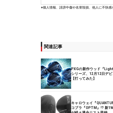
関連記事
PXGの新作ウッド『Light
シリーズ、12月12日デ
【打ってみた】
キャロウェイ『QUANT
コブラ『OPTM』!? 新1
が続々適合リスト登録