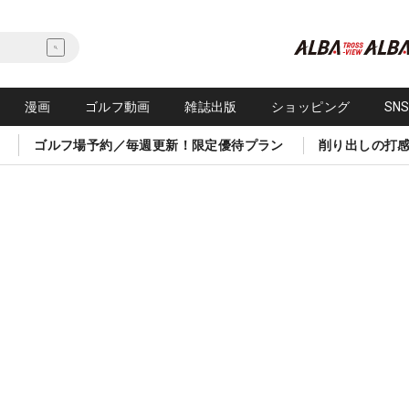
漫画
ゴルフ動画
雑誌出版
ショッピング
SN
ゴルフ場予約／毎週更新！限定優待プラン
削り出しの打