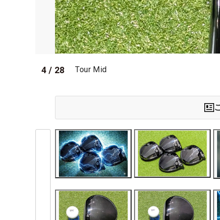
4
/
28
Tour Mid