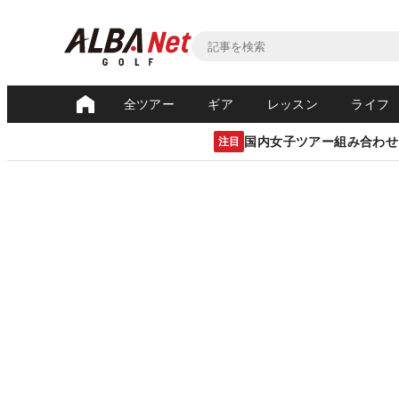
全ツアー
ギア
レッスン
ライフ
国内女子ツアー組み合わせ
注目