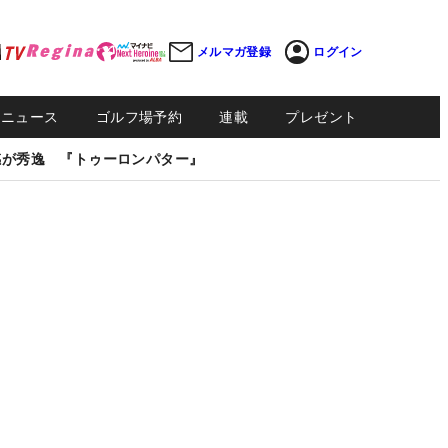
メルマガ登録
ログイン
Sニュース
ゴルフ場予約
連載
プレゼント
感が秀逸 『トゥーロンパター』