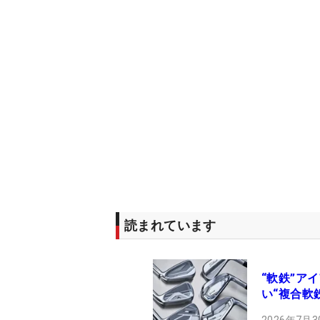
読まれています
“軟鉄”ア
い“複合軟