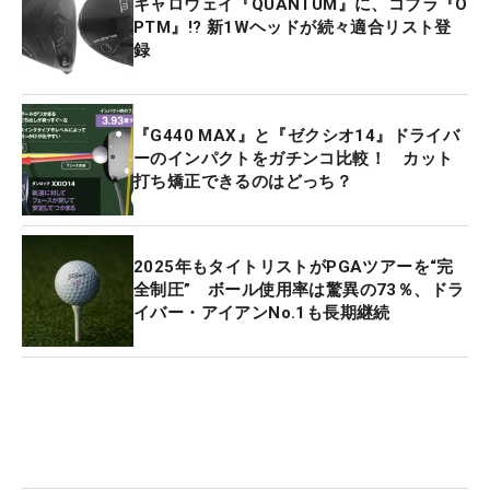
キャロウェイ『QUANTUM』に、コブラ『O
PTM』!? 新1Wヘッドが続々適合リスト登
録
『G440 MAX』と『ゼクシオ14』ドライバ
ーのインパクトをガチンコ比較！ カット
打ち矯正できるのはどっち？
2025年もタイトリストがPGAツアーを“完
全制圧” ボール使用率は驚異の73％、ドラ
イバー・アイアンNo.1も長期継続