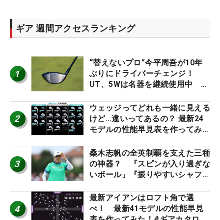
ギア 週間アクセスランキング
“替えないプロ”今平周吾が10年
1
ぶりにドライバーチェンジ！
UT、5Wは名器を継続使用中 #
男子プロセッティング
ウェッジってどれも一緒に見える
2
けど…違いってあるの？ 最新24
モデルの性能早見表を作ってみ
た #ギアカタログ2026
桑木志帆の全英制覇を支えた三種
3
の神器？ 『スピンが入り過ぎな
いボール』『振りやすいシャフ
ト』『真っすぐ飛ぶドライバ
ー』 #女子プロセッティング
最新アイアンはロフト角で選
4
べ！ 最新41モデルの性能早見
表を作ってみた！#ギアカタログ