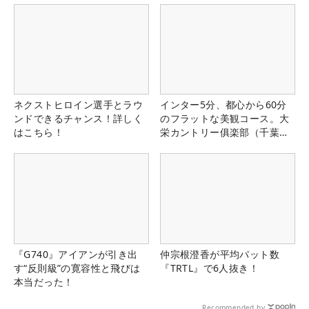
ネクストヒロイン選手とラウ
インター5分、都心から60分
ンドできるチャンス！詳しく
のフラットな美観コース。大
はこちら！
栄カントリー俱楽部（千葉
県）
『G740』アイアンが引き出
仲宗根澄香が平均パット数
す“反則級”の寛容性と飛びは
『TRTL』で6人抜き！
本当だった！
Recommended by