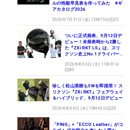
ルの性能早見表を作ってみた #ギ
アカタログ2026
2026年7月31日 (金) 12時15分
25
ついに正式発表、9月12日デ
ビュー！未発表時から2勝し
た『ZXi RKT LS』は、スリ
クソン史上No.1ドライバー!?
【打ってみた】
2026年8月5日 (水) 11時31分
83
珍しく松山英樹も5Wを即採用！ ス
リクソン『ZXi RKT』フェアウェイ
＆ハイブリッド、9月12日デビュー
2026年8月6日 (木) 13時42分
33
「PING」×「ECCO Leather」がコ