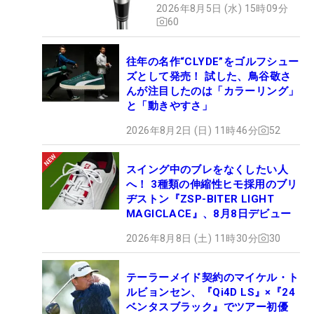
2026年8月5日 (水) 15時09分
60
往年の名作“CLYDE”をゴルフシュー
ズとして発売！ 試した、鳥谷敬さ
んが注目したのは「カラーリング」
と「動きやすさ」
2026年8月2日 (日) 11時46分
52
スイング中のブレをなくしたい人
へ！ 3種類の伸縮性ヒモ採用のブリ
ヂストン『ZSP-BITER LIGHT
MAGICLACE』、8月8日デビュー
2026年8月8日 (土) 11時30分
30
テーラーメイド契約のマイケル・ト
ルビョンセン、『Qi4D LS』×『24
ベンタスブラック』でツアー初優