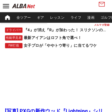
全ツアー
ギア
レッスン
ライフ
漫画
ゴルフ
メルマガ登録
『4』が消え『R』が加わった！ スリクソンの新作
ドライバー
最新アイアンはロフト角で選べ！
性能早見表
女子プロが「ややトウ寄り」に当てるワケ
FW打痕
[写真] PXGの新作ウッド『Lightning』シリ