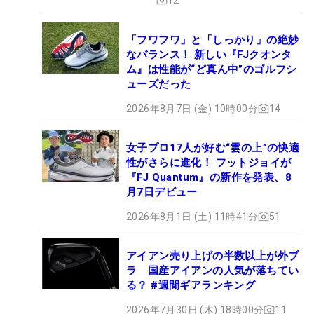
「フワフワ」と「しっかり」の絶妙
なバランス！ 新しい『FJクオンタ
ム』は性能が“ど真ん中”のゴルフシ
ューズだった
2026年8月7日 (金) 10時00分
14
女子プロ17人が好む“雲の上”の快適
性がさらに進化！ フットジョイが
『FJ Quantum』の新作を発表、8
月7日デビュー
2026年8月1日 (土) 11時41分
51
アイアン売り上げの半数以上が外ブ
ラ 国産アイアンの人気が落ちてい
る？ #週間ギアランキング
2026年7月30日 (木) 18時00分
11