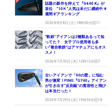
話題の新作を抑えて『G440 K』が
首位 “10Ｋ”人気は未だに継続中 #
週間ギアランキング
2026年8月8日 (土) 18時00分
11
“軟鉄”アイアンは2種類あるって知
ってた？ 女子プロ使用者も多
い“複合軟鉄”はアマチュアにもオス
スメ！
2026年7月30日 (木) 12時15分
7
古いアイアンで「90の壁」に悩む
男が激変！PING『G740』アイアン
が引き出す“反則級”の寛容性と飛び
は本当だった！
2026年7月29日 (水) 19時36分
18