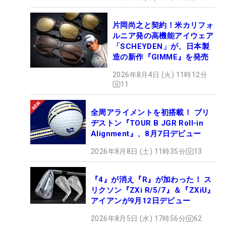
片岡尚之と契約！米カリフォ
ルニア発の高機能アイウェア
「SCHEYDEN」が、日本製
造の新作『GIMME』を発売
2026年8月4日 (火) 11時12分
11
全周アライメントを初搭載！ ブリ
ヂストン『TOUR B JGR Roll-in
Alignment』、8月7日デビュー
2026年8月8日 (土) 11時35分
13
『4』が消え『R』が加わった！ ス
リクソン『ZXi R/5/7』＆『ZXiU』
アイアンが9月12日デビュー
2026年8月5日 (水) 17時56分
62