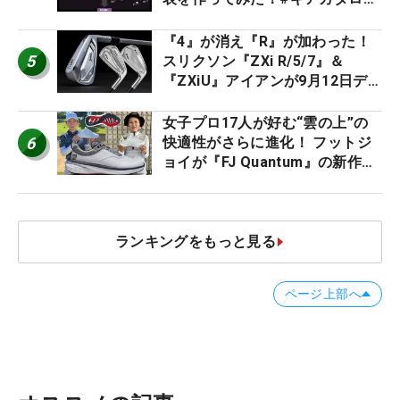
2026
『4』が消え『R』が加わった！
5
スリクソン『ZXi R/5/7』＆
『ZXiU』アイアンが9月12日デ
ビュー
女子プロ17人が好む“雲の上”の
6
快適性がさらに進化！ フットジ
ョイが『FJ Quantum』の新作を
発表、8月7日デビュー
ランキングをもっと見る
ページ上部へ