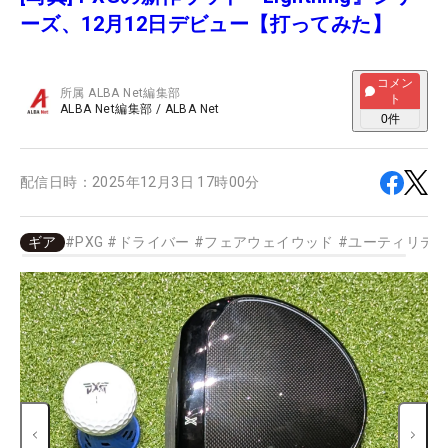
ーズ、12月12日デビュー【打ってみた】
コメン
所属
ALBA Net編集部
ト
ALBA Net編集部
/
ALBA Net
0
件
配信日時：
2025年12月3日 17時00分
ギア
#
PXG
#
ドライバー
#
フェアウェイウッド
#
ユーティリテ