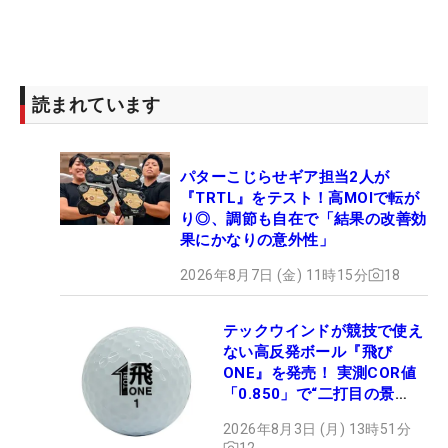
読まれています
パターこじらせギア担当2人が
『TRTL』をテスト！高MOIで転が
り◎、調節も自在で「結果の改善効
果にかなりの意外性」
2026年8月7日 (金) 11時15分
18
テックウインドが競技で使え
ない高反発ボール『飛び
ONE』を発売！ 実測COR値
「0.850」で“二打目の景
色”が劇的に変わる!?
2026年8月3日 (月) 13時51分
12