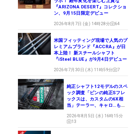
ラボ！ 経年変化を楽しむ上質な
『ARIZONA DESERT』コレクショ
ン、9月15日限定デビュー
2026年8月7日 (金) 14時28分
64
米国フィッティング現場で人気のプ
レミアムブランド『ACCRA』が日
本上陸！ 新スチールシャフト
『iSteel BLUE』が9月4日デビュー
2026年7月30日 (木) 11時59分
7
純正シャフト12モデルのスペ
ック調査「ピンの純正Sフレ
ックスは、カスタムの6X相
当」テーラー、キャロ…もチ
ェック！
2026年8月5日 (水) 16時15分
13