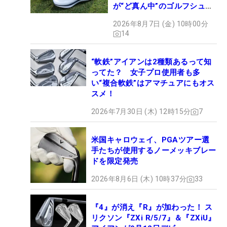
が“ど真ん中”のゴルフシュー
ズだった
2026年8月7日 (金) 10時00分
14
“軟鉄”アイアンは2種類あるって知
ってた？ 女子プロ使用者も多
い“複合軟鉄”はアマチュアにもオス
スメ！
2026年7月30日 (木) 12時15分
7
米国キャロウェイ、PGAツアー選
手たちが使用するノーメッキブレー
ドを限定発売
2026年8月6日 (木) 10時37分
33
『4』が消え『R』が加わった！ ス
リクソン『ZXi R/5/7』＆『ZXiU』