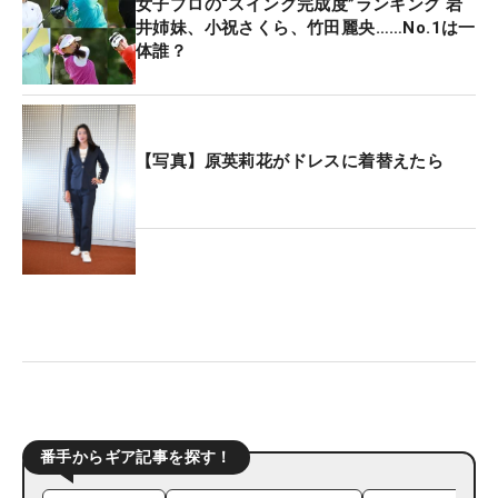
女子プロの“スイング完成度”ランキング 岩
井姉妹、小祝さくら、竹田麗央……No.1は一
体誰？
【写真】原英莉花がドレスに着替えたら
番手からギア記事を探す！