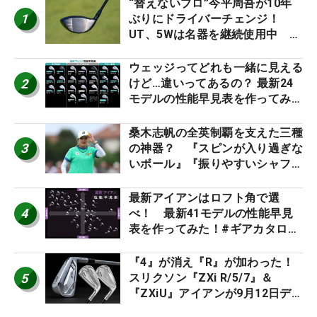
“替えないプロ”今平周吾が10年
1
ぶりにドライバーチェンジ！
UT、5Wは名器を継続使用中 #
男子プロセッティング
ウェッジってどれも一緒に見える
2
けど…違いってあるの？ 最新24
モデルの性能早見表を作ってみ
た #ギアカタログ2026
桑木志帆の全英制覇を支えた三種
3
の神器？ 『スピンが入り過ぎな
いボール』『振りやすいシャフ
ト』『真っすぐ飛ぶドライバ
ー』 #女子プロセッティング
最新アイアンはロフト角で選
4
べ！ 最新41モデルの性能早見
表を作ってみた！#ギアカタログ
2026
『4』が消え『R』が加わった！
5
スリクソン『ZXi R/5/7』＆
『ZXiU』アイアンが9月12日デ
ビュー