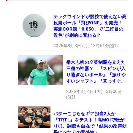
テックウインドが競技で使えない高
反発ボール『飛びONE』を発売！
実測COR値「0.850」で“二打目の
景色”が劇的に変わる!?
2026年8月3日 (月) 13時51分
12
桑木志帆の全英制覇を支えた
三種の神器？ 『スピンが入
り過ぎないボール』『振りや
すいシャフト』『真っすぐ飛
ぶドライバー』 #女子プロ
2026年8月4日 (火) 15時00分
セッティング
31
パターこじらせギア担当2人が
『TRTL』をテスト！高MOIで転が
り◎、調節も自在で「結果の改善効
果にかなりの意外性」