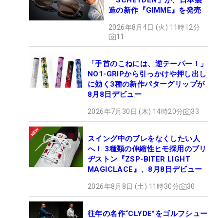
「SCHEYDEN」が、日本製
造の新作『GIMME』を発売
2026年8月4日 (火) 11時12分
11
「手首のこねには、逆テーパー！」
NO1-GRIPから引っかけや押し出し
に効く3種の新作パターグリップが
8月8日デビュー
2026年7月30日 (木) 14時20分
33
スイング中のブレをなくしたい人
へ！ 3種類の伸縮性ヒモ採用のブリ
ヂストン『ZSP-BITER LIGHT
MAGICLACE』、8月8日デビュー
2026年8月8日 (土) 11時30分
30
往年の名作“CLYDE”をゴルフシュー