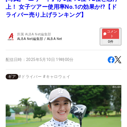
上！ 女子ツアー使用率No.1の効果か!?【ド
ライバー売り上げランキング】
コメン
所属
ALBA Net編集部
ト
ALBA Net編集部
/
ALBA Net
0
件
配信日時：
2025年5月10日 19時00分
ギア
#
ドライバー
#
キャロウェイ