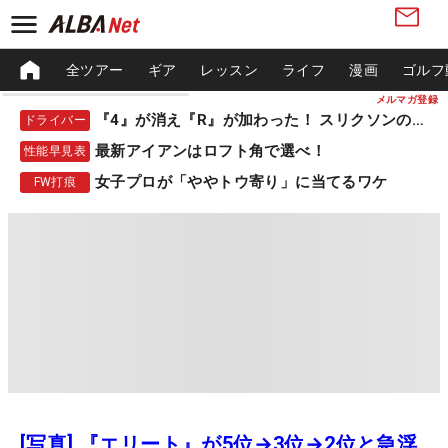
全ツアー
ギア
レッスン
ライフ
漫画
ゴルフ
メルマガ登録
『4』が消え『R』が加わった！ スリクソンの新作
ドライバー
最新アイアンはロフト角で選べ！
性能早見表
女子プロが「ややトウ寄り」に当てるワケ
FW打痕
[写真] 『エリート』が5位→3位→2位と急浮