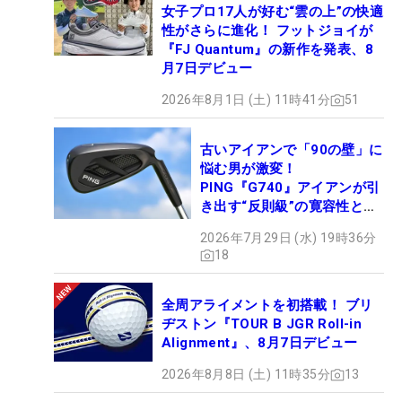
女子プロ17人が好む“雲の上”の快適
性がさらに進化！ フットジョイが
『FJ Quantum』の新作を発表、8
月7日デビュー
2026年8月1日 (土) 11時41分
51
古いアイアンで「90の壁」に
悩む男が激変！
PING『G740』アイアンが引
き出す“反則級”の寛容性と飛
びは本当だった！
2026年7月29日 (水) 19時36分
18
全周アライメントを初搭載！ ブリ
ヂストン『TOUR B JGR Roll-in
Alignment』、8月7日デビュー
2026年8月8日 (土) 11時35分
13