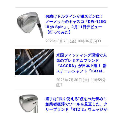
お助けドルフィンが激スピンに！
ノーメッキのキャスコ『DW-125G
High Spin』、9月11日デビュー
【打ってみた】
2026年8月7日 (金) 18時36分
33
米国フィッティング現場で人
気のプレミアムブランド
『ACCRA』が日本上陸！ 新
スチールシャフト『iSteel
BLUE』が9月4日デビュー
2026年7月30日 (木) 11時59分
7
選手は“長く使える”点をべた褒め！
創業者復帰でソールを見直した、ク
リーブランド『RTZ 2』ウェッジが