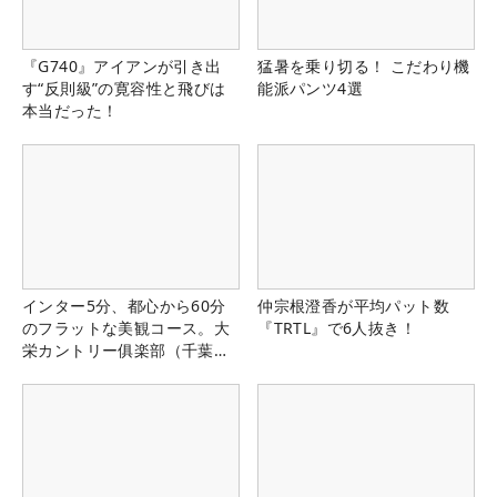
『G740』アイアンが引き出
猛暑を乗り切る！ こだわり機
す“反則級”の寛容性と飛びは
能派パンツ4選
本当だった！
インター5分、都心から60分
仲宗根澄香が平均パット数
のフラットな美観コース。大
『TRTL』で6人抜き！
栄カントリー俱楽部（千葉
県）