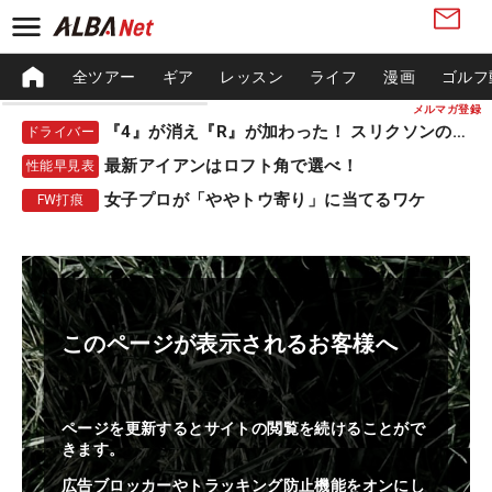
全ツアー
ギア
レッスン
ライフ
漫画
ゴルフ
メルマガ登録
『4』が消え『R』が加わった！ スリクソンの新作
ドライバー
最新アイアンはロフト角で選べ！
性能早見表
女子プロが「ややトウ寄り」に当てるワケ
FW打痕
このページが表示されるお客様へ
ページを更新するとサイトの閲覧を続けることがで
きます。
広告ブロッカーやトラッキング防止機能をオンにし