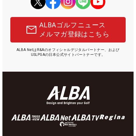
ALBAゴルフニュース
メルマガ登録はこちら
ALBA NetはR&Aのオフィシャルデジタルパートナー、および
USLPGAの日本公式サイトパートナーです。