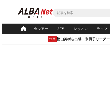
全ツアー
ギア
レッスン
ライフ
松山英樹ら出場 米男子リーダー
注目