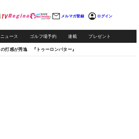
メルマガ登録
ログイン
Sニュース
ゴルフ場予約
連載
プレゼント
しの打感が秀逸 『トゥーロンパター』