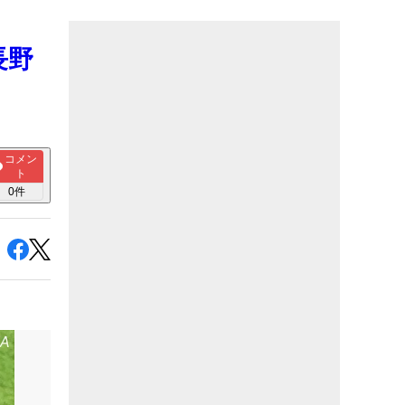
長野
コメン
ト
0
件