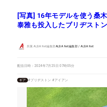
[写真] 16年モデルを使う
泰雅も投入したブリヂスト
所属
ALBA Net編集部
ALBA Net編集部
/
ALBA Net
配信日時：
2024年7月25日 07時05分
ギア
#
ブリヂストン
#
アイアン