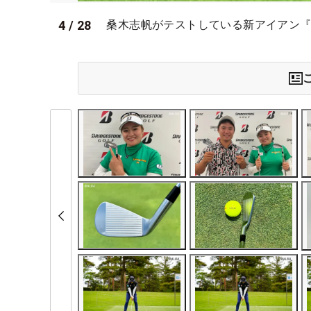
4
/
28
桑木志帆がテストしている新アイアン『24