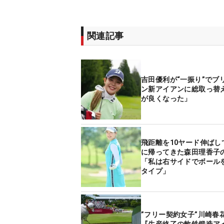
関連記事
吉田優利が“一振り”でブ
ン新アイアンに総取っ替
が良くなった」
飛距離を10ヤード伸ばし
に帰ってきた森田理香子
「私は右サイドでボール
タイプ」
”フリー契約女子”川崎春