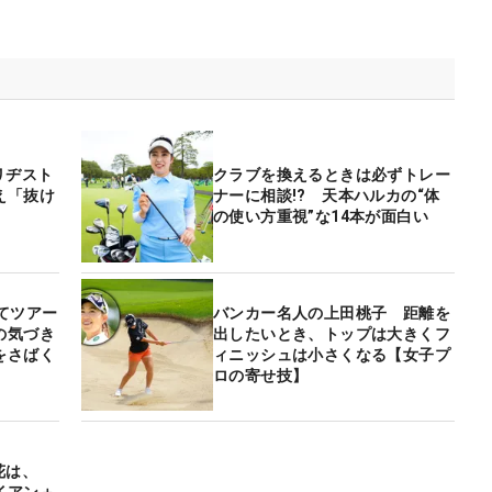
リヂスト
クラブを換えるときは必ずトレー
え「抜け
ナーに相談!? 天本ハルカの“体
の使い方重視”な14本が面白い
てツアー
バンカー名人の上田桃子 距離を
の気づき
出したいとき、トップは大きくフ
をさばく
ィニッシュは小さくなる【女子プ
ロの寄せ技】
花は、