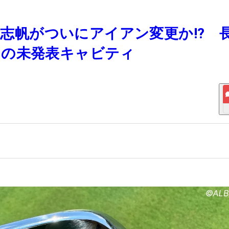
桑木志帆がついにアイアン変更か!? 
ンの未発表キャビティ