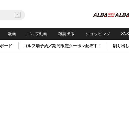
漫画
ゴルフ動画
雑誌出版
ショッピング
SN
ボード
ゴルフ場予約／期間限定クーポン配布中！
削り出