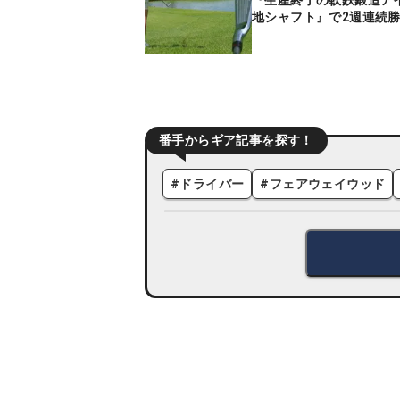
『生産終了の軟鉄鍛造ア
地シャフト』で2週連続勝
番手からギア記事を探す！
#
ドライバー
#
フェアウェイウッド