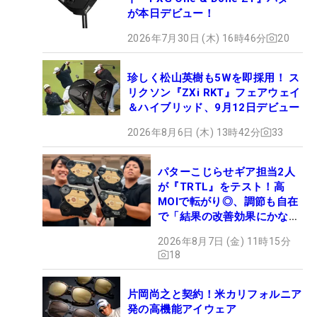
が本日デビュー！
2026年7月30日 (木) 16時46分
20
珍しく松山英樹も5Wを即採用！ ス
リクソン『ZXi RKT』フェアウェイ
＆ハイブリッド、9月12日デビュー
2026年8月6日 (木) 13時42分
33
パターこじらせギア担当2人
が『TRTL』をテスト！高
MOIで転がり◎、調節も自在
で「結果の改善効果にかなり
の意外性」
2026年8月7日 (金) 11時15分
18
片岡尚之と契約！米カリフォルニア
発の高機能アイウェア