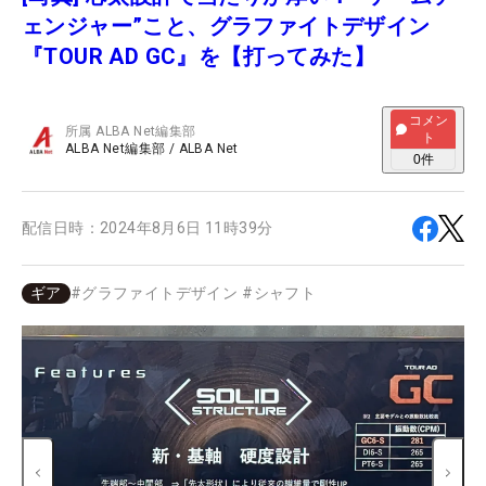
ェンジャー”こと、グラファイトデザイン
『TOUR AD GC』を【打ってみた】
コメン
所属
ALBA Net編集部
ト
ALBA Net編集部
/
ALBA Net
0
件
配信日時：
2024年8月6日 11時39分
ギア
#
グラファイトデザイン
#
シャフト