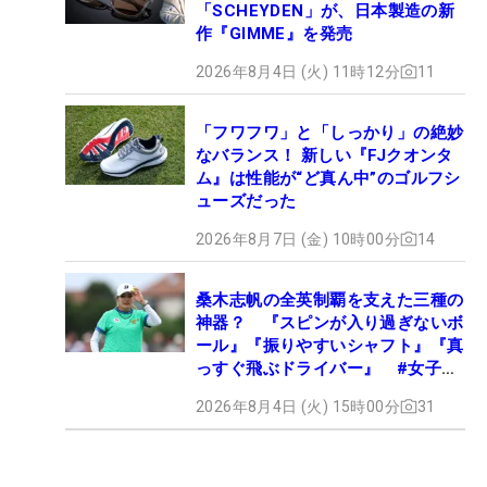
「SCHEYDEN」が、日本製造の新
作『GIMME』を発売
2026年8月4日 (火) 11時12分
11
「フワフワ」と「しっかり」の絶妙
なバランス！ 新しい『FJクオンタ
ム』は性能が“ど真ん中”のゴルフシ
ューズだった
2026年8月7日 (金) 10時00分
14
桑木志帆の全英制覇を支えた三種の
神器？ 『スピンが入り過ぎないボ
ール』『振りやすいシャフト』『真
っすぐ飛ぶドライバー』 #女子プ
ロセッティング
2026年8月4日 (火) 15時00分
31