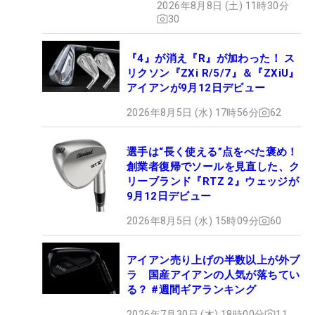
2026年8月8日 (土) 11時30分
ュー
30
『4』が消え『R』が加わった！ ス
リクソン『ZXi R/5/7』＆『ZXiU』
アイアンが9月12日デビュー
2026年8月5日 (水) 17時56分
62
選手は“長く使える”点をべた褒め！
創業者復帰でソールを見直した、ク
リーブランド『RTZ 2』ウェッジが
9月12日デビュー
2026年8月5日 (水) 15時09分
60
アイアン売り上げの半数以上が外ブ
ラ 国産アイアンの人気が落ちてい
る？ #週間ギアランキング
2026年7月30日 (木) 18時00分
11