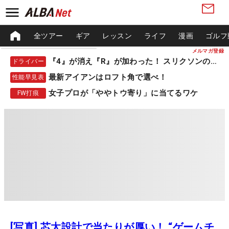
全ツアー
ギア
レッスン
ライフ
漫画
ゴルフ
メルマガ登録
『4』が消え『R』が加わった！ スリクソンの新作
ドライバー
最新アイアンはロフト角で選べ！
性能早見表
女子プロが「ややトウ寄り」に当てるワケ
FW打痕
[写真] 芯太設計で当たりが厚い！ “ゲームチ