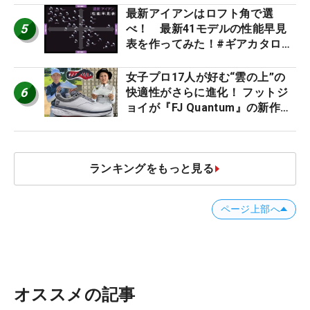
最新アイアンはロフト角で選
5
べ！ 最新41モデルの性能早見
表を作ってみた！#ギアカタログ
2026
女子プロ17人が好む“雲の上”の
6
快適性がさらに進化！ フットジ
ョイが『FJ Quantum』の新作を
発表、8月7日デビュー
ランキングをもっと見る
ページ上部へ
オススメの記事