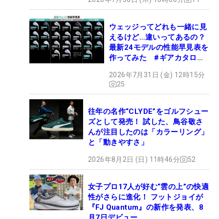
ウェッジってどれも一緒に見
えるけど…違いってあるの？
最新24モデルの性能早見表を
作ってみた #ギアカタログ
2026
2026年7月31日 (金) 12時15分
25
往年の名作“CLYDE”をゴルフシュー
ズとして発売！ 試した、鳥谷敬さ
んが注目したのは「カラーリング」
と「動きやすさ」
2026年8月2日 (日) 11時46分
52
女子プロ17人が好む“雲の上”の快適
性がさらに進化！ フットジョイが
『FJ Quantum』の新作を発表、8
月7日デビュー