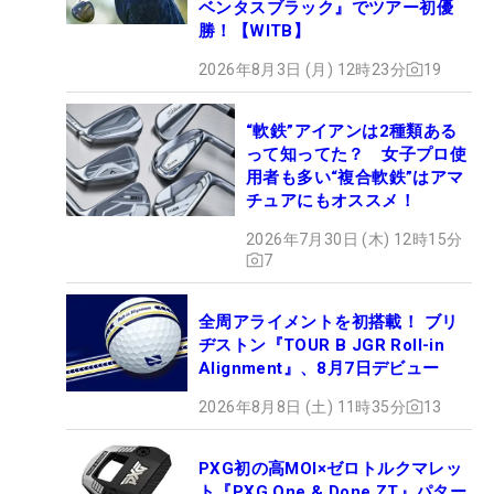
ベンタスブラック』でツアー初優
勝！【WITB】
2026年8月3日 (月) 12時23分
19
“軟鉄”アイアンは2種類ある
って知ってた？ 女子プロ使
用者も多い“複合軟鉄”はアマ
チュアにもオススメ！
2026年7月30日 (木) 12時15分
7
全周アライメントを初搭載！ ブリ
ヂストン『TOUR B JGR Roll-in
Alignment』、8月7日デビュー
2026年8月8日 (土) 11時35分
13
PXG初の高MOI×ゼロトルクマレッ
ト『PXG One & Done ZT』パター