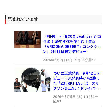
読まれています
「PING」×「ECCO Leather」がコ
ラボ！ 経年変化を楽しむ上質な
『ARIZONA DESERT』コレクショ
ン、9月15日限定デビュー
2026年8月7日 (金) 14時28分
64
ついに正式発表、9月12日デ
ビュー！未発表時から2勝し
た『ZXi RKT LS』は、スリ
クソン史上No.1ドライバー!?
【打ってみた】
2026年8月5日 (水) 11時31分
83