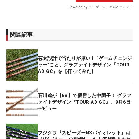
関連記事
芯太設計で当たりが厚い！ “ゲームチェンジ
ャー”こと、グラファイトデザイン『TOUR
AD GC』を【打ってみた】
石川遼が【6S】で優勝した中調子！ グラフ
ァイトデザイン『TOUR AD GC』、9月6日
デビュー
フジクラ『スピーダーNXバイオレット』は