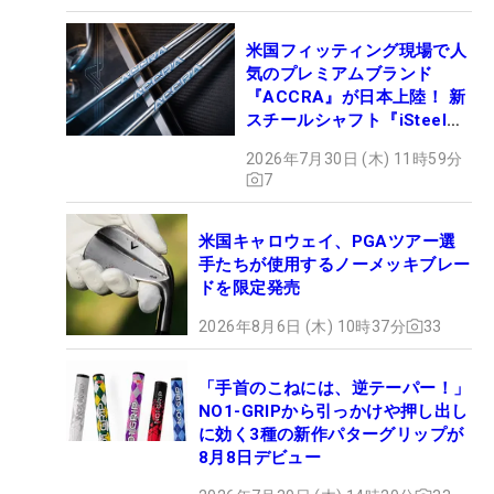
米国フィッティング現場で人
気のプレミアムブランド
『ACCRA』が日本上陸！ 新
スチールシャフト『iSteel
BLUE』が9月4日デビュー
2026年7月30日 (木) 11時59分
7
米国キャロウェイ、PGAツアー選
手たちが使用するノーメッキブレー
ドを限定発売
2026年8月6日 (木) 10時37分
33
「手首のこねには、逆テーパー！」
NO1-GRIPから引っかけや押し出し
に効く3種の新作パターグリップが
8月8日デビュー