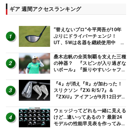
ギア 週間アクセスランキング
“替えないプロ”今平周吾が10年
1
ぶりにドライバーチェンジ！
UT、5Wは名器を継続使用中 #
男子プロセッティング
桑木志帆の全英制覇を支えた三種
2
の神器？ 『スピンが入り過ぎな
いボール』『振りやすいシャフ
ト』『真っすぐ飛ぶドライバ
ー』 #女子プロセッティング
『4』が消え『R』が加わった！
3
スリクソン『ZXi R/5/7』＆
『ZXiU』アイアンが9月12日デ
ビュー
ウェッジってどれも一緒に見える
4
けど…違いってあるの？ 最新24
モデルの性能早見表を作ってみ
た #ギアカタログ2026