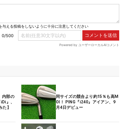
、内部の
同サイズの競合より約15％も高M
iDi』、
OI！ PING『i240』アイアン、9
みた】
月4日デビュー