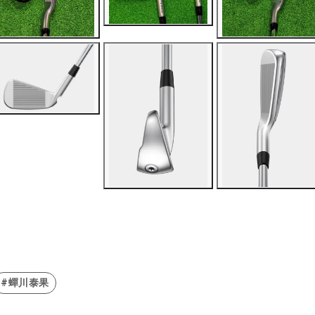
#蟬川泰果