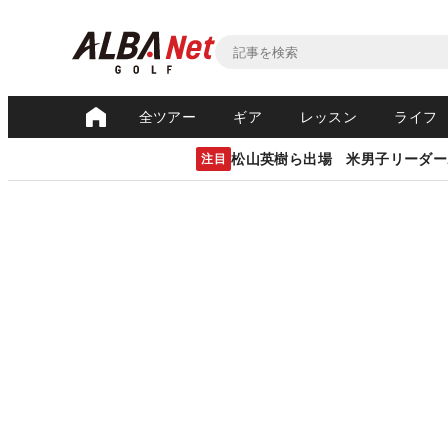
全ツアー
ギア
レッスン
ライフ
松山英樹ら出場 米男子リーダー
注目