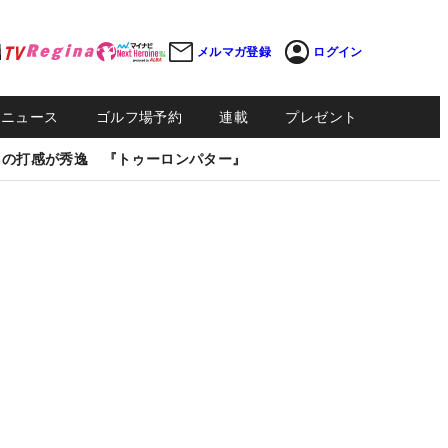
メルマガ登録
ログイン
Sニュース
ゴルフ場予約
連載
プレゼント
しの打感が秀逸 『トゥーロンパター』