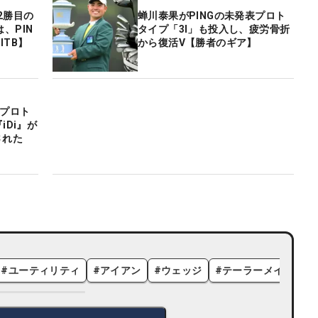
2勝目の
蝉川泰果がPINGの未発表プロト
、PIN
タイプ「3I」も投入し、疲労骨折
ITB】
から復活V【勝者のギア】
表プロト
iDi』が
された
#
ユーティリティ
#
アイアン
#
ウェッジ
#
テーラーメイド
#