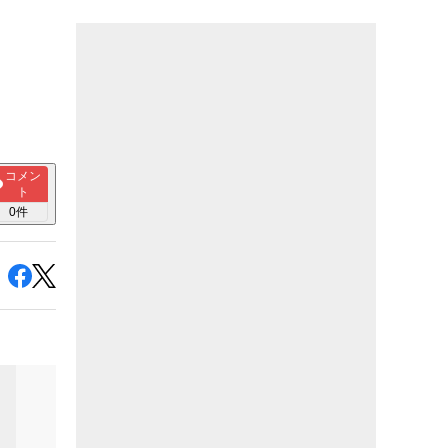
コメン
ト
0
件