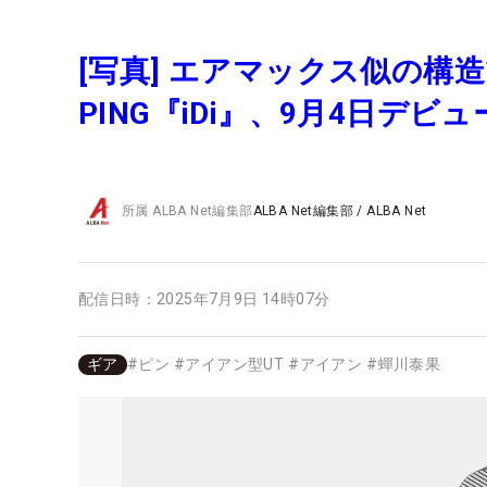
[写真] エアマックス似の構
PING『iDi』、9月4日デ
所属
ALBA Net編集部
ALBA Net編集部
/
ALBA Net
配信日時：
2025年7月9日 14時07分
ギア
#
ピン
#
アイアン型UT
#
アイアン
#
蟬川泰果