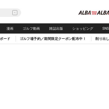
漫画
ゴルフ動画
雑誌出版
ショッピング
SN
ボード
ゴルフ場予約／期間限定クーポン配布中！
削り出