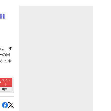
H
E』は、す
ーの田
方のポ
コメン
ト
0
件