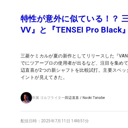
特性が意外に似ている！？ 三
VV』と『TENSEI Pro B
三菱ケミカルが夏の新作としてリリースした『VANQUISH™
でにツアープロの使用者が出るなど、注目を集めて
辺直喜が2つの新シャフトを比較試打。主要スペック
イントが見えてきた。
所属
ゴルフライター
田辺直喜
/
Naoki Tanabe
配信日時：
2025年7月11日 14時51分