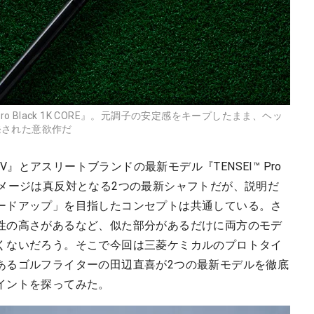
ro Black 1K CORE』。元調子の安定感をキープしたまま、ヘッ
発された意欲作だ
VV』とアスリートブランドの最新モデル『TENSEI™ Pro
持つイメージは真反対となる2つの最新シャフトだが、説明だ
ードアップ」を目指したコンセプトは共通している。さ
性の高さがあるなど、似た部分があるだけに両方のモデ
くないだろう。そこで今回は三菱ケミカルのプロトタイ
あるゴルフライターの田辺直喜が2つの最新モデルを徹底
イントを探ってみた。