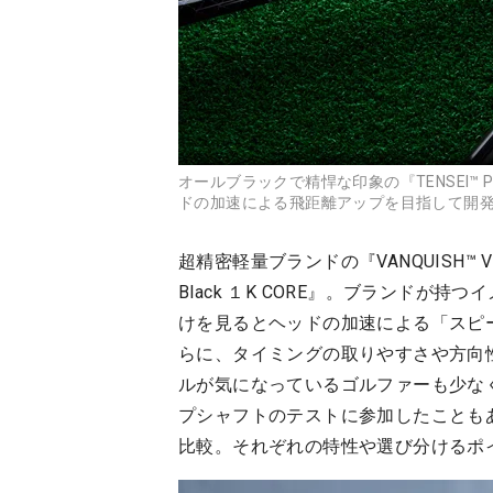
オールブラックで精悍な印象の『TENSEI™ P
ドの加速による飛距離アップを目指して開
超精密軽量ブランドの『VANQUISH™ 
Black １K CORE』。ブランドが
けを見るとヘッドの加速による「スピ
らに、タイミングの取りやすさや方向
ルが気になっているゴルファーも少な
プシャフトのテストに参加したことも
比較。それぞれの特性や選び分けるポ