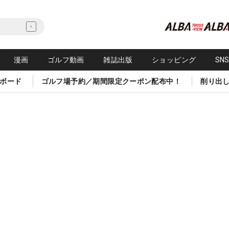
漫画
ゴルフ動画
雑誌出版
ショッピング
SN
ボード
ゴルフ場予約／期間限定クーポン配布中！
削り出