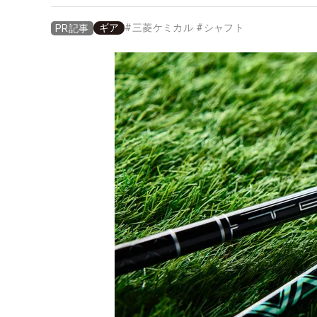
ギア
#
三菱ケミカル
#
シャフト
PR記事