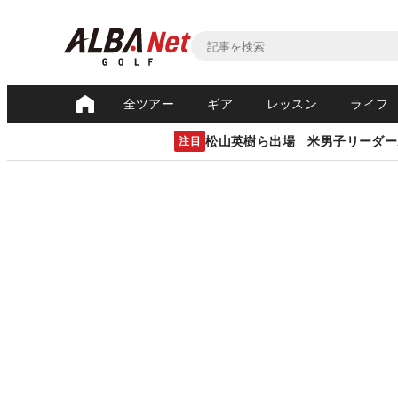
全ツアー
ギア
レッスン
ライフ
松山英樹ら出場 米男子リーダー
注目