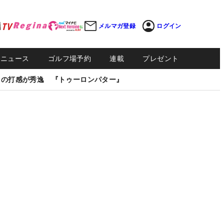
メルマガ登録
ログイン
Sニュース
ゴルフ場予約
連載
プレゼント
しの打感が秀逸 『トゥーロンパター』