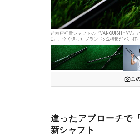
超精密軽量シャフトの『VANQUISH™ VV』とア
E』。全く違ったブランドの2機種だが、打
こ
違ったアプローチで
新シャフト