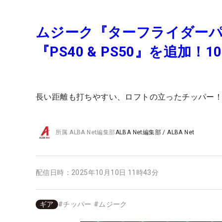
ムジーク『ターフライダーパ
『PS40 & PS50』を追加！
長い距離も打ちやすい、ロフトの立ったチッパー
所属
ALBA Net編集部
ALBA Net編集部
/
ALBA Net
配信日時：
2025年10月10日 11時43分
ギア
#
チッパー
#
ムジーク