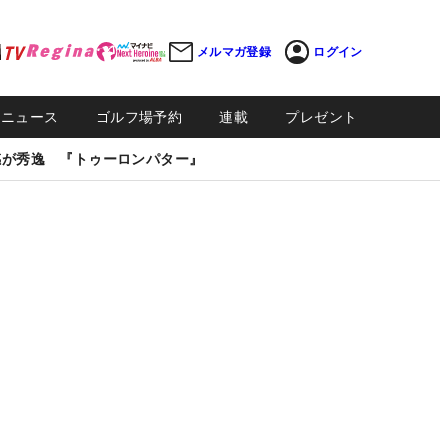
メルマガ登録
ログイン
Sニュース
ゴルフ場予約
連載
プレゼント
感が秀逸 『トゥーロンパター』