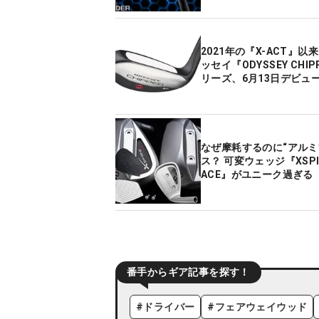
2021年の『X-ACT』以
ッセイ『ODYSSEY CHI
リーズ、6月13日デビュ
なぜ摩耗するのに“アルミ
ス？ 可変ウェッジ『XSPIR
ACE』がユニーク過ぎる
番手からギア記事を探す！
#
ドライバー
#
フェアウェイウッド