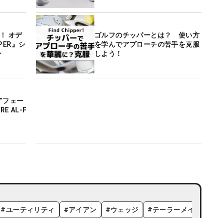
来！ オデ
ゴルフのチッパーとは？ 使い方
PPER』シ
を学んでアプローチの苦手を克服
ー
しよう！
”フェー
E AL-F
#
ユーティリティ
#
アイアン
#
ウェッジ
#
テーラーメイド
#