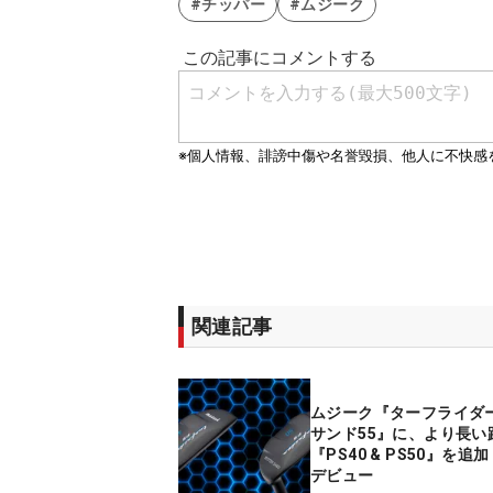
#チッパー
#ムジーク
関連記事
ムジーク『ターフライダ
サンド55』に、より長い
『PS40 & PS50』を追
デビュー