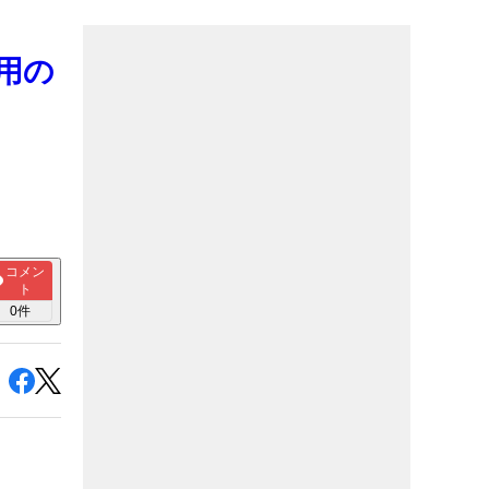
用の
コメン
ト
0
件