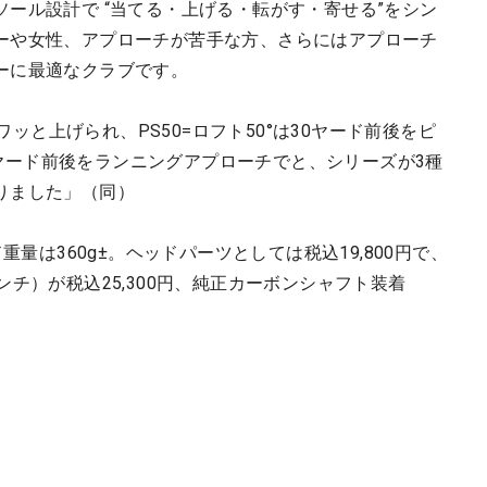
ール設計で “当てる・上げる・転がす・寄せる”をシン
ーや女性、アプローチが苦手な方、さらにはアプローチ
ーに最適なクラブです。
フワッと上げられ、PS50=ロフト50°は30ヤード前後をピ
40ヤード前後をランニングアプローチでと、シリーズが3種
りました」（同）
重量は360g±。ヘッドパーツとしては税込19,800円で、
チ）が税込25,300円、純正カーボンシャフト装着