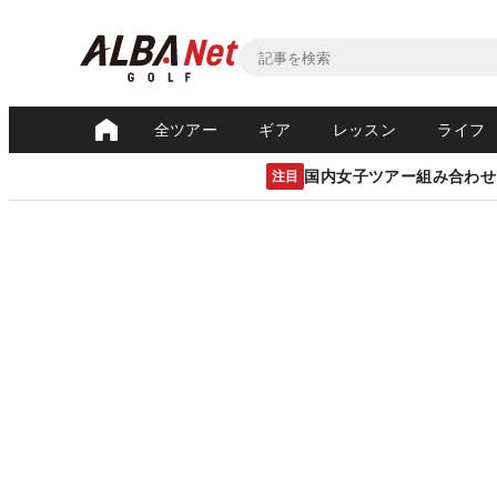
全ツアー
ギア
レッスン
ライフ
国内女子ツアー組み合わせ
注目