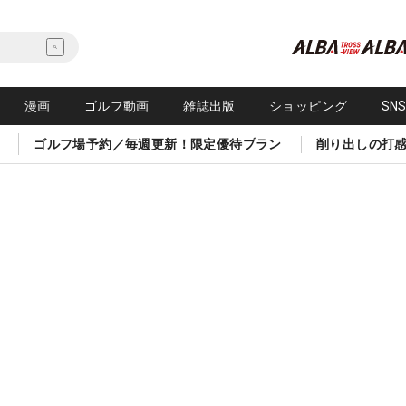
漫画
ゴルフ動画
雑誌出版
ショッピング
SN
ゴルフ場予約／毎週更新！限定優待プラン
削り出しの打