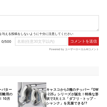
ーパター
キャスコから3種のチッパー『DW
距離用の
-225』シリーズが誕生！特殊な形
加！10月
状で3大ミス「ダフリ・トップ・
シャンク」を克服できる!?