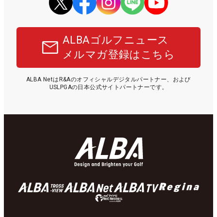
ALBAゴルフニュース
メルマガ登録はこちら
ALBA NetはR&Aのオフィシャルデジタルパートナー、および
USLPGAの日本公式サイトパートナーです。