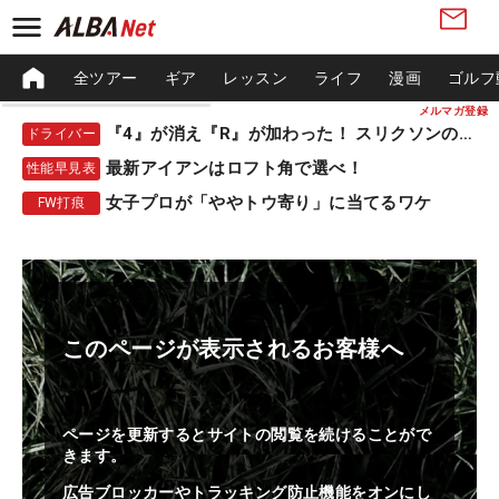
全ツアー
ギア
レッスン
ライフ
漫画
ゴルフ
メルマガ登録
『4』が消え『R』が加わった！ スリクソンの新作
ドライバー
最新アイアンはロフト角で選べ！
性能早見表
女子プロが「ややトウ寄り」に当てるワケ
FW打痕
このページが表示されるお客様へ
ページを更新するとサイトの閲覧を続けることがで
きます。
広告ブロッカーやトラッキング防止機能をオンにし