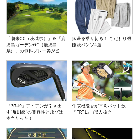
「潮来CC（茨城県）」＆「鹿
猛暑を乗り切る！ こだわり機
児島ガーデンGC（鹿児島
能派パンツ4選
県）」の無料プレー券が当た
る！！
『G740』アイアンが引き出
仲宗根澄香が平均パット数
す“反則級”の寛容性と飛びは
『TRTL』で6人抜き！
本当だった！