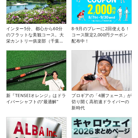
インター5分、都心から60分
8-9月のプレーに2回使える！
のフラットな美観コース。大
コース限定2,000円クーポン
栄カントリー俱楽部（千葉
配布中！
県）
新『TENSEIオレンジ』はドラ
プロギアの「4層フェース」が
イバーシャフトの“最適解”
切り開く高初速ドライバーの
新時代