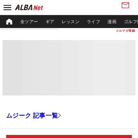
全ツアー
ギア
レッスン
ライフ
漫画
ゴルフ
メルマガ登録
ムジーク 記事一覧