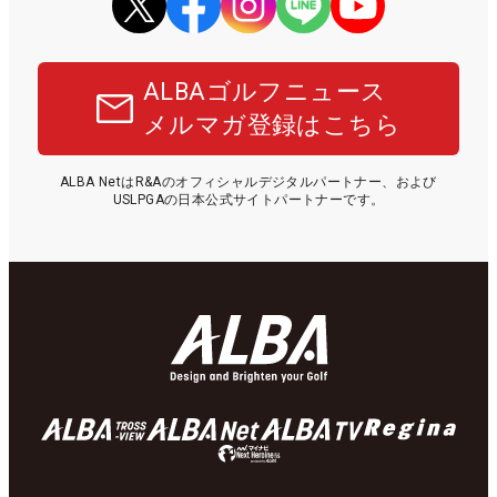
ALBAゴルフニュース
メルマガ登録はこちら
ALBA NetはR&Aのオフィシャルデジタルパートナー、および
USLPGAの日本公式サイトパートナーです。