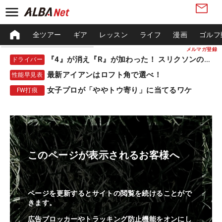
全ツアー
ギア
レッスン
ライフ
漫画
ゴルフ
メルマガ登録
『4』が消え『R』が加わった！ スリクソンの新作
ドライバー
最新アイアンはロフト角で選べ！
性能早見表
女子プロが「ややトウ寄り」に当てるワケ
FW打痕
このページが表示されるお客様へ
ページを更新するとサイトの閲覧を続けることがで
きます。
広告ブロッカーやトラッキング防止機能をオンにし