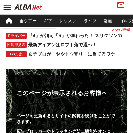
全ツアー
ギア
レッスン
ライフ
漫画
ゴルフ
メルマガ登録
『4』が消え『R』が加わった！ スリクソンの新作
ドライバー
最新アイアンはロフト角で選べ！
性能早見表
女子プロが「ややトウ寄り」に当てるワケ
FW打痕
このページが表示されるお客様へ
ページを更新するとサイトの閲覧を続けることがで
きます。
広告ブロッカーやトラッキング防止機能をオンにし