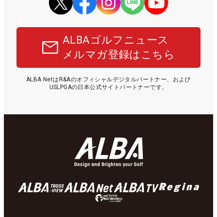
ALBAゴルフニュース
メルマガ登録はこちら
ALBA NetはR&Aのオフィシャルデジタルパートナー、および
USLPGAの日本公式サイトパートナーです。