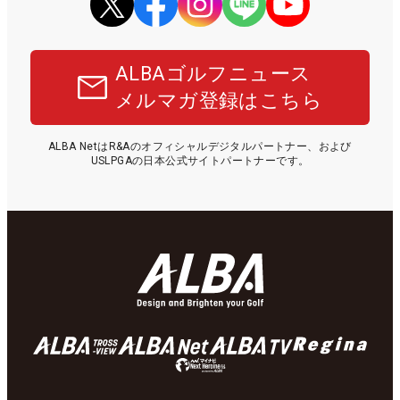
ALBAゴルフニュース
メルマガ登録はこちら
ALBA NetはR&Aのオフィシャルデジタルパートナー、および
USLPGAの日本公式サイトパートナーです。