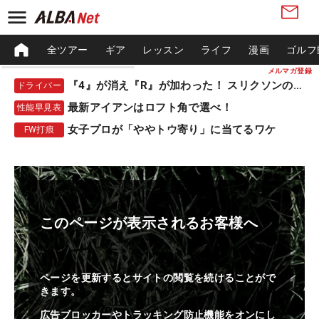
全ツアー
ギア
レッスン
ライフ
漫画
ゴルフ
メルマガ登録
『4』が消え『R』が加わった！ スリクソンの新作
ドライバー
最新アイアンはロフト角で選べ！
性能早見表
女子プロが「ややトウ寄り」に当てるワケ
FW打痕
このページが表示されるお客様へ
ページを更新するとサイトの閲覧を続けることがで
きます。
広告ブロッカーやトラッキング防止機能をオンにし