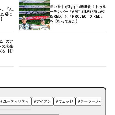
長い番手が3gずつ軽量化！トゥル
、『AL
ーテンパー『AMT SILVER/BLAC
替えた週に
K/RED』と『PROJECT X RED』
B】
を【打ってみた】
2』のア
トの未発
ズを【打
#
ユーティリティ
#
アイアン
#
ウェッジ
#
テーラーメイド
#