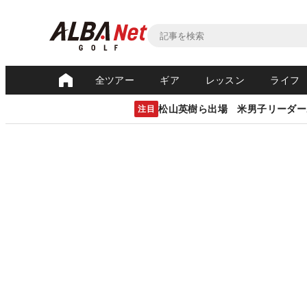
全ツアー
ギア
レッスン
ライフ
松山英樹ら出場 米男子リーダー
注目