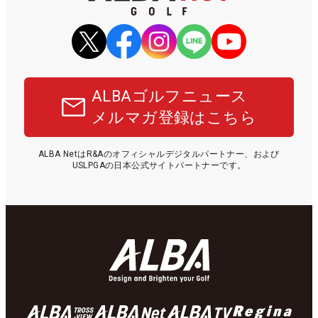
ALBAゴルフニュース
メルマガ登録はこちら
ALBA NetはR&Aのオフィシャルデジタルパートナー、および
USLPGAの日本公式サイトパートナーです。