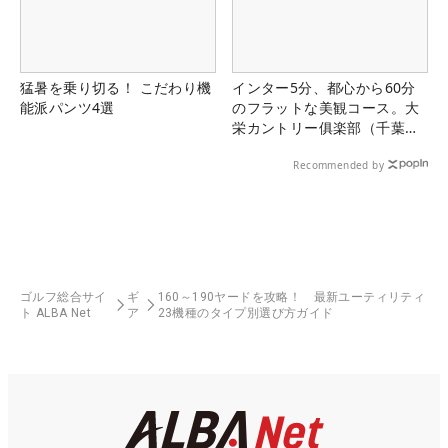
猛暑を乗り切る！ こだわり機
インター5分、都心から60分
能派パンツ4選
のフラットな美観コース。大
栄カントリー俱楽部（千葉
県）
Recommended by
ゴルフ総合サイ
ギ
160～190ヤードを攻略！ 最新ユーティリティ
ト ALBA Net
ア
23機種のタイプ別選び方ガイド