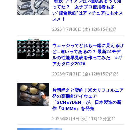
“軟鉄”アイアンは2種類あるって知
ってた？ 女子プロ使用者も多
い“複合軟鉄”はアマチュアにもオス
スメ！
2026年7月30日 (木) 12時15分
7
ウェッジってどれも一緒に見えるけ
ど…違いってあるの？ 最新24モデ
ルの性能早見表を作ってみた #ギ
アカタログ2026
2026年7月31日 (金) 12時15分
25
片岡尚之と契約！米カリフォルニア
発の高機能アイウェア
「SCHEYDEN」が、日本製造の新
作『GIMME』を発売
2026年8月4日 (火) 11時12分
11