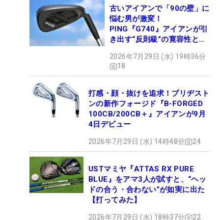
古いアイアンで「90の壁」に
悩む男が激変！
PING『G740』アイアンが引
き出す“反則級”の寛容性と飛
びは本当だった！
2026年7月29日 (水) 19時36分
18
打感・顔・抜けを追求！ブリヂスト
ンの新作フォージド『B-FORGED
100CB/200CB＋』アイアンが9月
4日デビュー
2026年7月29日 (水) 14時48分
24
USTマミヤ『ATTAS RX PURE
BLUE』をアマ3人が試すと、“ヘッ
ドの合う・合わない”が如実に出た
【打ってみた】
2026年7月29日 (水) 18時37分
22