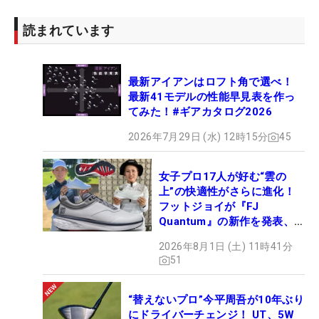
読まれています
最新アイアンはロフト角で選べ！
最新41モデルの性能早見表を作っ
てみた！#ギアカタログ2026
2026年7月29日 (水) 12時15分
45
女子プロ17人が好む“雲の
上”の快適性がさらに進化！
フットジョイが『FJ
Quantum』の新作を発表、8
月7日デビュー
2026年8月1日 (土) 11時41分
51
“替えないプロ”今平周吾が10年ぶり
にドライバーチェンジ！ UT、5W