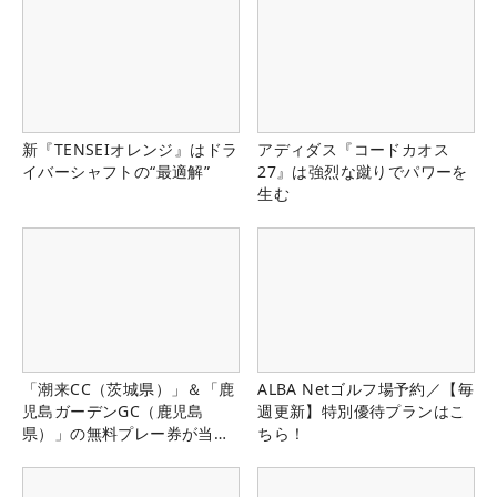
新『TENSEIオレンジ』はドラ
アディダス『コードカオス
イバーシャフトの“最適解”
27』は強烈な蹴りでパワーを
生む
「潮来CC（茨城県）」＆「鹿
ALBA Netゴルフ場予約／【毎
児島ガーデンGC（鹿児島
週更新】特別優待プランはこ
県）」の無料プレー券が当た
ちら！
る！！