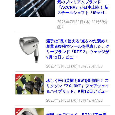
気のプレミアムブランド
『ACCRA』が日本上陸！ 新
スチールシャフト『iSteel
BLUE』が9月4日デビュー
2026年7月30日 (木) 11時59分
7
選手は“長く使える”点をべた褒め！
創業者復帰でソールを見直した、ク
リーブランド『RTZ 2』ウェッジが
9月12日デビュー
2026年8月5日 (水) 15時09分
60
珍しく松山英樹も5Wを即採用！ ス
リクソン『ZXi RKT』フェアウェイ
＆ハイブリッド、9月12日デビュー
2026年8月6日 (木) 13時42分
33
米国キャロウェイ、PGAツアー選