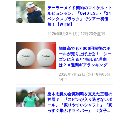
テーラーメイド契約のマイケル・ト
ルビョンセン、『Qi4D LS』×『24
ベンタスブラック』でツアー初優
勝！【WITB】
2026年8月3日 (月) 12時23分
19
物価高でも7,000円前後のボ
ールが売り上げ上位！ シー
ズンに入ると“売れる”理由
は？ #週間ギアランキング
2026年7月29日 (水) 18時00分
11
桑木志帆の全英制覇を支えた三種の
神器？ 『スピンが入り過ぎないボ
ール』『振りやすいシャフト』『真
っすぐ飛ぶドライバー』 #女子プ
ロセッティング