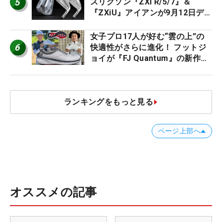
5
スリクソン『ZXi R/5/7』＆
『ZXiU』アイアンが9月12日デ
ビュー
女子プロ17人が好む“雲の上”の
6
快適性がさらに進化！ フットジ
ョイが『FJ Quantum』の新作を
発表、8月7日デビュー
ランキングをもっと見る
ページ上部へ
オススメの記事