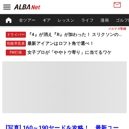
全ツアー
ギア
レッスン
ライフ
漫画
ゴルフ
メルマガ登録
『4』が消え『R』が加わった！ スリクソンの新作
ドライバー
最新アイアンはロフト角で選べ！
性能早見表
女子プロが「ややトウ寄り」に当てるワケ
FW打痕
[写真] 160～190ヤードを攻略！ 最新ユー