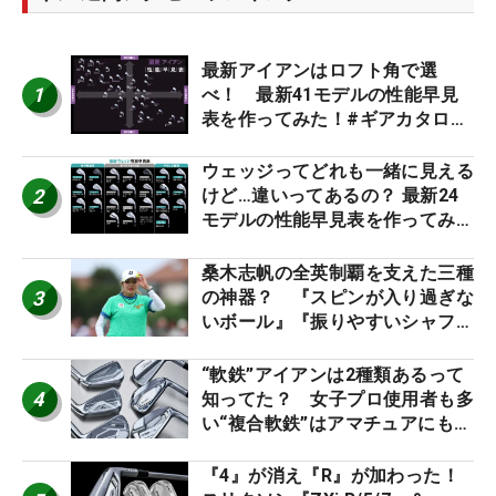
最新アイアンはロフト角で選
1
べ！ 最新41モデルの性能早見
表を作ってみた！#ギアカタログ
2026
ウェッジってどれも一緒に見える
2
けど…違いってあるの？ 最新24
モデルの性能早見表を作ってみ
た #ギアカタログ2026
桑木志帆の全英制覇を支えた三種
3
の神器？ 『スピンが入り過ぎな
いボール』『振りやすいシャフ
ト』『真っすぐ飛ぶドライバ
ー』 #女子プロセッティング
“軟鉄”アイアンは2種類あるって
4
知ってた？ 女子プロ使用者も多
い“複合軟鉄”はアマチュアにもオ
ススメ！
『4』が消え『R』が加わった！