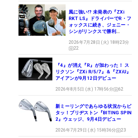
風に強い!? 未発表の『ZXi
RKT LS』ドライバーでR・フ
ォックスに続き、ジェニー・
シンがリンクスで勝利
【WITB】
2026年7月28日 (火) 18時23分
22
『4』が消え『R』が加わった！ ス
リクソン『ZXi R/5/7』＆『ZXiU』
アイアンが9月12日デビュー
2026年8月5日 (水) 17時56分
62
新ミーリングであらゆる状況からピ
タッ！ブリヂストン『BITING SPIN
2』ウェッジ、9月4日デビュー
2026年7月29日 (水) 15時36分
23