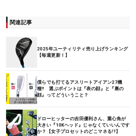
関連記事
2025年ユーティリティ売り上げランキング
【毎週更新！】
僕らでも打てるアスリートアイアン27機
種‼ 選ぶポイントは『表の顔』と『裏の
顔』ってどういうこと？
ドローヒッターの吉田優利さん、重心角が
大きい『10Kヘッド』じゃなくていいんです
か？【女子プロセットのどこマネる!?】