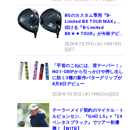
BSのカスタム専用『B-
Limited BX TOUR MAX』、
叩ける『B-Limited
BX★★TOUR』が今秋デビュ
ー
2026年7月29日 (水) 14時18分
27
「手首のこねには、逆テーパー！」
NO1-GRIPから引っかけや押し出し
に効く3種の新作パターグリップが
8月8日デビュー
2026年7月30日 (木) 14時20分
33
テーラーメイド契約のマイケル・ト
ルビョンセン、『Qi4D LS』×『24
ベンタスブラック』でツアー初優
勝！【WITB】