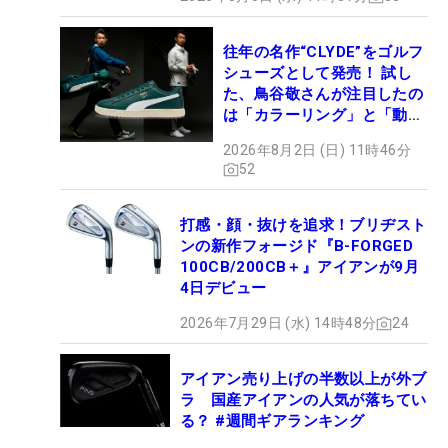
往年の名作“CLYDE”をゴルフ
シューズとして発売！ 試し
た、鳥谷敬さんが注目したの
は「カラーリング」と「動き
やすさ」
2026年8月2日 (日) 11時46分
52
打感・顔・抜けを追求！ブリヂスト
ンの新作フォージド『B-FORGED
100CB/200CB＋』アイアンが9月
4日デビュー
2026年7月29日 (水) 14時48分
24
アイアン売り上げの半数以上が外ブ
ラ 国産アイアンの人気が落ちてい
る？ #週間ギアランキング