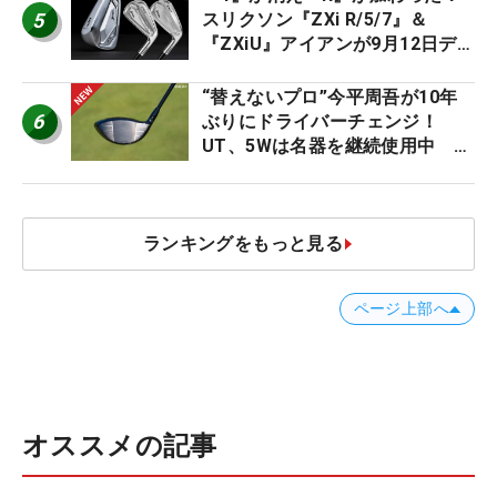
5
スリクソン『ZXi R/5/7』＆
『ZXiU』アイアンが9月12日デ
ビュー
“替えないプロ”今平周吾が10年
6
ぶりにドライバーチェンジ！
UT、5Wは名器を継続使用中 #
男子プロセッティング
ランキングをもっと見る
ページ上部へ
オススメの記事