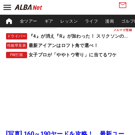
全ツアー
ギア
レッスン
ライフ
漫画
ゴルフ
メルマガ登録
『4』が消え『R』が加わった！ スリクソンの新作
ドライバー
最新アイアンはロフト角で選べ！
性能早見表
女子プロが「ややトウ寄り」に当てるワケ
FW打痕
[写真] 160～190ヤードを攻略！ 最新ユー