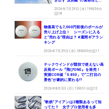
き出す“反則級”の寛容性と飛
びは本当だった！
2026年7月29日 (水) 19時36分
18
物価高でも7,000円前後のボールが
売り上げ上位！ シーズンに入る
と“売れる”理由は？ #週間ギアラン
キング
2026年7月29日 (水) 18時00分
11
テックウインドが競技で使えない高
反発ボール『飛びONE』を発売！
実測COR値「0.850」で“二打目の
景色”が劇的に変わる!?
2026年8月3日 (月) 13時51分
12
“軟鉄”アイアンは2種類あるって知
ってた？ 女子プロ使用者も多