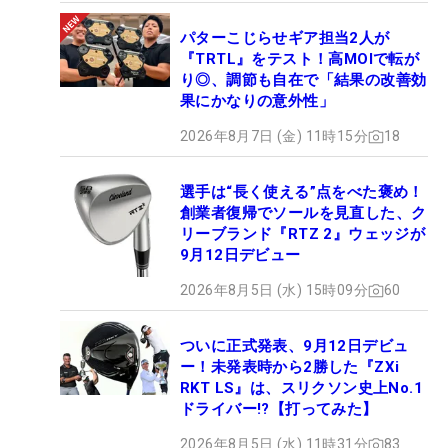
パターこじらせギア担当2人が
『TRTL』をテスト！高MOIで転が
り◎、調節も自在で「結果の改善効
果にかなりの意外性」
2026年8月7日 (金) 11時15分
18
選手は“長く使える”点をべた褒め！
創業者復帰でソールを見直した、ク
リーブランド『RTZ 2』ウェッジが
9月12日デビュー
2026年8月5日 (水) 15時09分
60
ついに正式発表、9月12日デビュ
ー！未発表時から2勝した『ZXi
RKT LS』は、スリクソン史上No.1
ドライバー!?【打ってみた】
2026年8月5日 (水) 11時31分
83