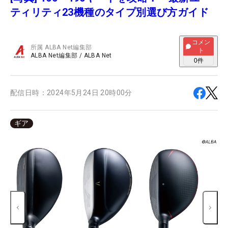
ティリティ23機種のタイプ別選び方ガイド
コメン
所属
ALBA Net編集部
ト
ALBA Net編集部
/
ALBA Net
0
件
配信日時：
2024年5月24日 20時00分
ギア