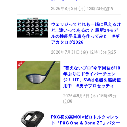
2026年8月3日 (月) 12時23分
19
ウェッジってどれも一緒に見えるけ
ど…違いってあるの？ 最新24モデ
ルの性能早見表を作ってみた #ギ
アカタログ2026
2026年7月31日 (金) 12時15分
25
“替えないプロ”今平周吾が10
年ぶりにドライバーチェン
ジ！ UT、5Wは名器を継続使
用中 #男子プロセッティン
グ
2026年8月6日 (木) 15時49分
38
PXG初の高MOI×ゼロトルクマレッ
ト『PXG One & Done ZT』パター