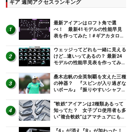
ギア 週間アクセスランキング
最新アイアンはロフト角で選
1
べ！ 最新41モデルの性能早見
表を作ってみた！#ギアカタログ
2026
ウェッジってどれも一緒に見える
2
けど…違いってあるの？ 最新24
モデルの性能早見表を作ってみ
た #ギアカタログ2026
桑木志帆の全英制覇を支えた三種
3
の神器？ 『スピンが入り過ぎな
いボール』『振りやすいシャフ
ト』『真っすぐ飛ぶドライバ
ー』 #女子プロセッティング
“軟鉄”アイアンは2種類あるって
4
知ってた？ 女子プロ使用者も多
い“複合軟鉄”はアマチュアにもオ
ススメ！
『4』が消え『R』が加わった！