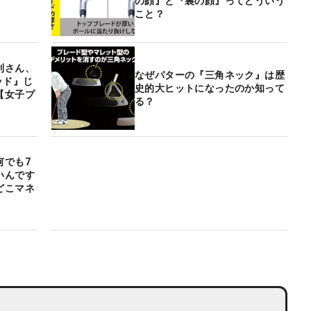
】
の顔』と『裏の顔』ってどういう
こと？
利さん、
なぜパターの『三角ネック』は歴
ッド』じ
史的大ヒットになったのか知って
【女子プ
る？
】
何でも7
いんです
どこマネ