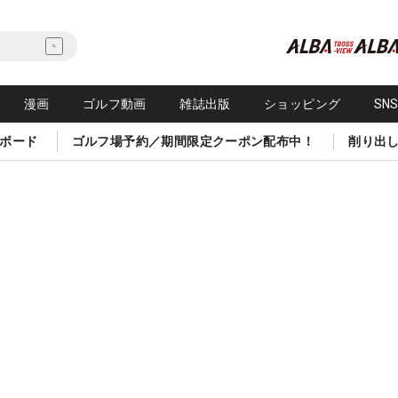
漫画
ゴルフ動画
雑誌出版
ショッピング
SN
ボード
ゴルフ場予約／期間限定クーポン配布中！
削り出