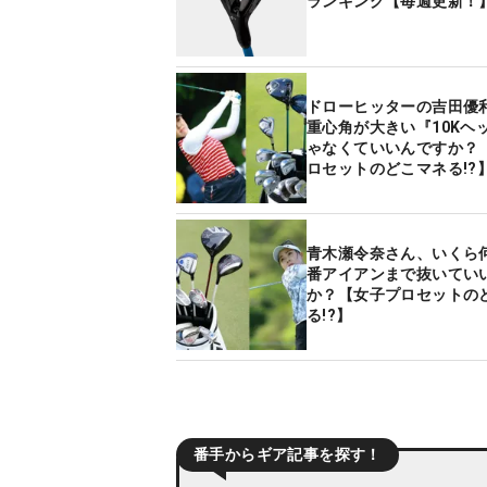
ランキング【毎週更新！
ドローヒッターの吉田優
重心角が大きい『10Kヘ
ゃなくていいんですか？
ロセットのどこマネる!?
青木瀬令奈さん、いくら
番アイアンまで抜いてい
か？【女子プロセットの
る!?】
番手からギア記事を探す！