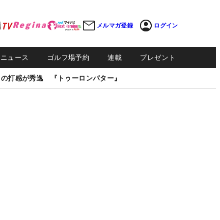
メルマガ登録
ログイン
Sニュース
ゴルフ場予約
連載
プレゼント
しの打感が秀逸 『トゥーロンパター』