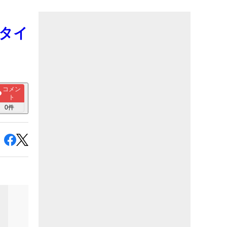
のタイ
コメン
ト
0
件