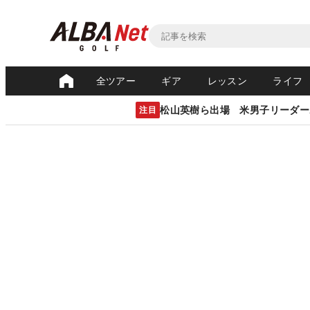
全ツアー
ギア
レッスン
ライフ
松山英樹ら出場 米男子リーダー
注目