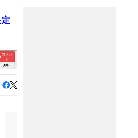
限定
コメン
ト
0
件