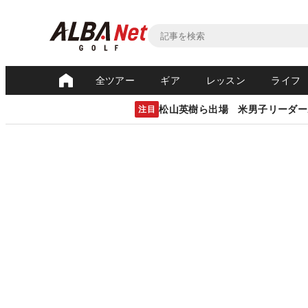
全ツアー
ギア
レッスン
ライフ
松山英樹ら出場 米男子リーダー
注目