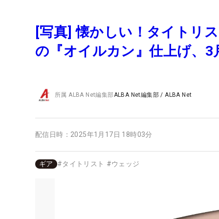
[写真] 懐かしい！タイトリ
の『オイルカン』仕上げ、3
所属
ALBA Net編集部
ALBA Net編集部
/
ALBA Net
配信日時：
2025年1月17日 18時03分
ギア
#
タイトリスト
#
ウェッジ