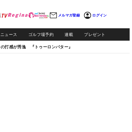
メルマガ登録
ログイン
Sニュース
ゴルフ場予約
連載
プレゼント
しの打感が秀逸 『トゥーロンパター』