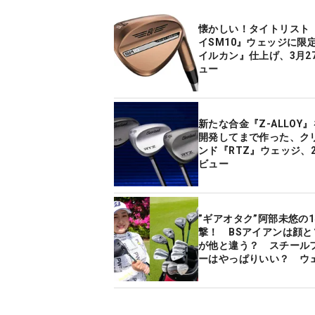
懐かしい！タイトリスト
イSM10』ウェッジに限
イルカン』仕上げ、3月2
ュー
新たな合金『Z-ALLOY
開発してまで作った、ク
ンド『RTZ』ウェッジ、
ビュー
”ギアオタク”阿部未悠の1
撃！ BSアイアンは顔と
が他と違う？ スチール
ーはやっぱりいい？ ウ
顔に求めるのは”真っすぐ