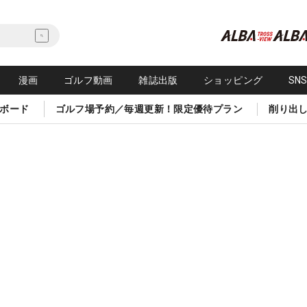
漫画
ゴルフ動画
雑誌出版
ショッピング
SN
ボード
ゴルフ場予約／毎週更新！限定優待プラン
削り出