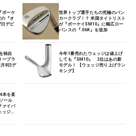
『ボーケ
世界トップ選手たちの究極のバン
定の『オ
カークラブ！？ 米国タイトリスト
7日デビ
が『ボーケイSM10』に幅広ロー
バンスの『.06K』を追加
』を独自
今年1番売れたウェッジは値上げ
リーブラ
しても『SM10』 2位はあの新
2月8日デ
モデル！ 【ウェッジ売り上げラン
キング】
4本を直
ソール
ファイバ
ェッジの
”？