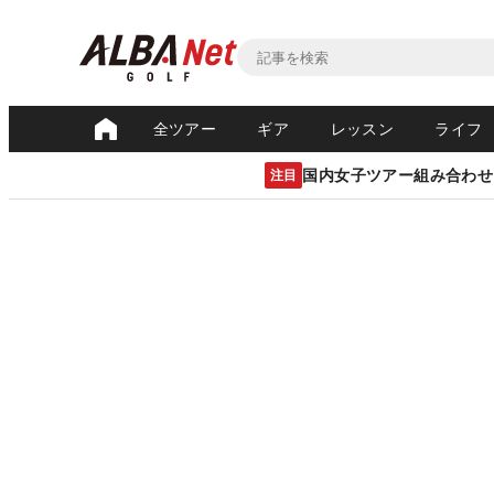
全ツアー
ギア
レッスン
ライフ
国内女子ツアー組み合わせ
注目