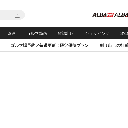
漫画
ゴルフ動画
雑誌出版
ショッピング
SN
ゴルフ場予約／毎週更新！限定優待プラン
削り出しの打