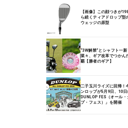
【画像】この顔つきが19
ら続くティアドロップ型
ウェッジの原型
“3W解禁”とシャフト一
菜々、ギア改革でつかん
覇【勝者のギア】
二子玉川ライズに回帰！
ンロップが5月9日、10日
DUNLOP FES（オール
プ・フェス）」を開催