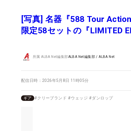
[写真] 名器『588 Tour 
限定58セットの『LIMITED 
所属
ALBA Net編集部
ALBA Net編集部
/
ALBA Net
配信日時：
2026年5月8日 11時05分
ギア
#
クリーブランド
#
ウェッジ
#
ダンロップ