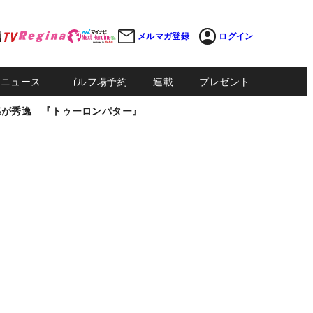
メルマガ登録
ログイン
Sニュース
ゴルフ場予約
連載
プレゼント
感が秀逸 『トゥーロンパター』