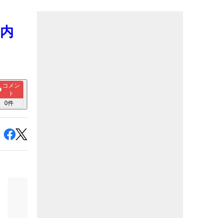
国内
コメン
ト
0
件