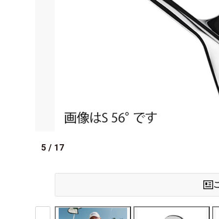
5
/
17