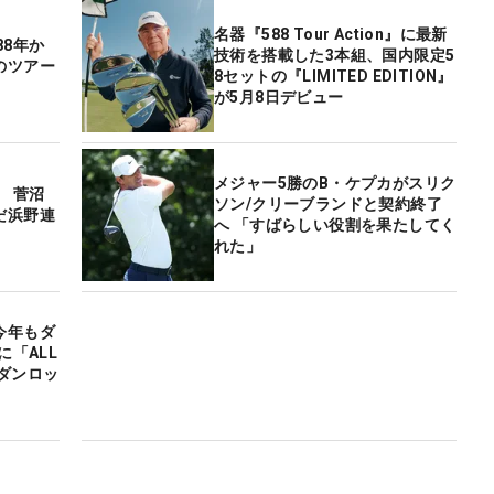
名器『588 Tour Action』に最新
88年か
技術を搭載した3本組、国内限定5
のツアー
8セットの『LIMITED EDITION』
が5月8日デビュー
メジャー5勝のB・ケプカがスリク
新 菅沼
ソン/クリーブランドと契約終了
だ浜野連
へ 「すばらしい役割を果たしてく
れた」
今年もダ
に「ALL
・ダンロッ