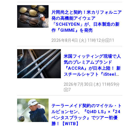
片岡尚之と契約！米カリフォルニア
発の高機能アイウェア
「SCHEYDEN」が、日本製造の新
作『GIMME』を発売
2026年8月4日 (火) 11時12分
11
米国フィッティング現場で人
気のプレミアムブランド
『ACCRA』が日本上陸！ 新
スチールシャフト『iSteel
BLUE』が9月4日デビュー
2026年7月30日 (木) 11時59分
7
テーラーメイド契約のマイケル・ト
ルビョンセン、『Qi4D LS』×『24
ベンタスブラック』でツアー初優
勝！【WITB】