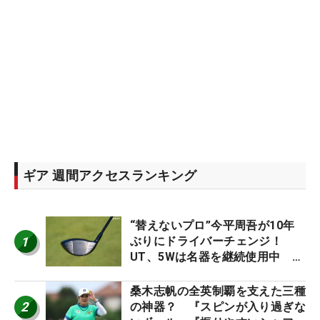
ギア 週間アクセスランキング
“替えないプロ”今平周吾が10年
1
ぶりにドライバーチェンジ！
UT、5Wは名器を継続使用中 #
男子プロセッティング
桑木志帆の全英制覇を支えた三種
2
の神器？ 『スピンが入り過ぎな