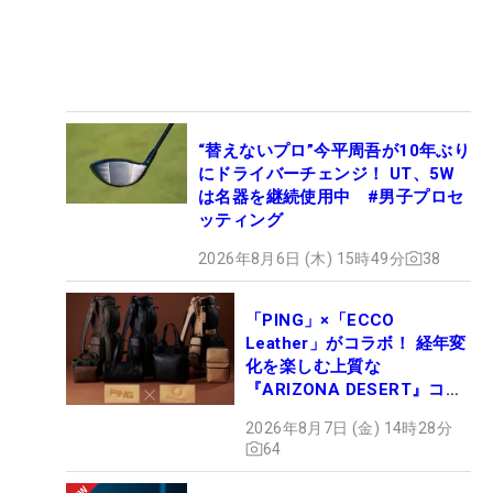
“替えないプロ”今平周吾が10年ぶり
にドライバーチェンジ！ UT、5W
は名器を継続使用中 #男子プロセ
ッティング
2026年8月6日 (木) 15時49分
38
「PING」×「ECCO
Leather」がコラボ！ 経年変
化を楽しむ上質な
『ARIZONA DESERT』コレ
クション、9月15日限定デビ
2026年8月7日 (金) 14時28分
ュー
64