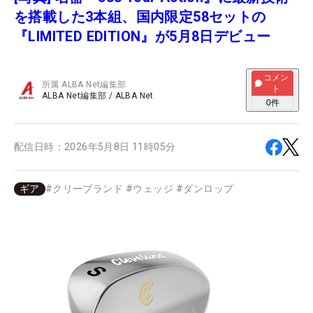
を搭載した3本組、国内限定58セットの
『LIMITED EDITION』が5月8日デビュー
コメン
所属
ALBA Net編集部
ト
ALBA Net編集部
/
ALBA Net
0
件
配信日時：
2026年5月8日 11時05分
ギア
#
クリーブランド
#
ウェッジ
#
ダンロップ