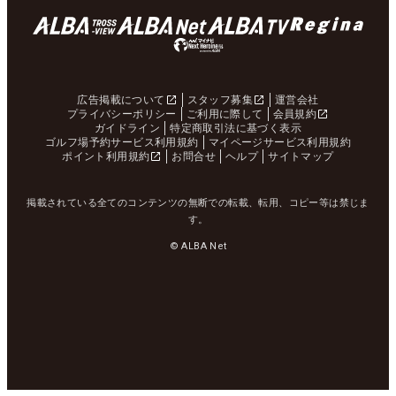
広告掲載について
スタッフ募集
運営会社
プライバシーポリシー
ご利用に際して
会員規約
ガイドライン
特定商取引法に基づく表示
ゴルフ場予約サービス利用規約
マイページサービス利用規約
ポイント利用規約
お問合せ
ヘルプ
サイトマップ
掲載されている全てのコンテンツの無断での転載、転用、コピー等は禁じま
す。
© ALBA Net