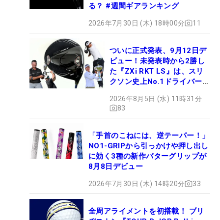
る？ #週間ギアランキング
2026年7月30日 (木) 18時00分
11
ついに正式発表、9月12日デ
ビュー！未発表時から2勝し
た『ZXi RKT LS』は、スリ
クソン史上No.1ドライバー!?
【打ってみた】
2026年8月5日 (水) 11時31分
83
「手首のこねには、逆テーパー！」
NO1-GRIPから引っかけや押し出し
に効く3種の新作パターグリップが
8月8日デビュー
2026年7月30日 (木) 14時20分
33
全周アライメントを初搭載！ ブリ