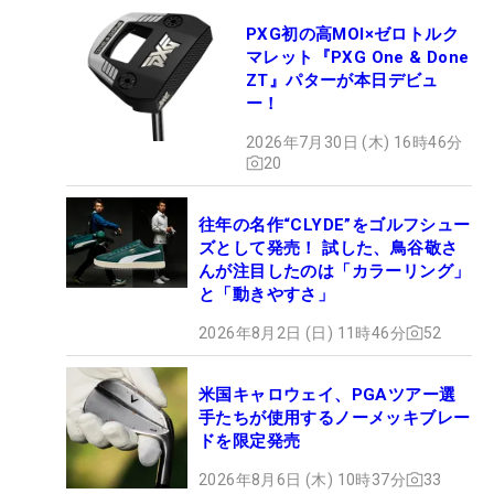
PXG初の高MOI×ゼロトルク
マレット『PXG One & Done
ZT』パターが本日デビュ
ー！
2026年7月30日 (木) 16時46分
20
往年の名作“CLYDE”をゴルフシュー
ズとして発売！ 試した、鳥谷敬さ
んが注目したのは「カラーリング」
と「動きやすさ」
2026年8月2日 (日) 11時46分
52
米国キャロウェイ、PGAツアー選
手たちが使用するノーメッキブレー
ドを限定発売
2026年8月6日 (木) 10時37分
33