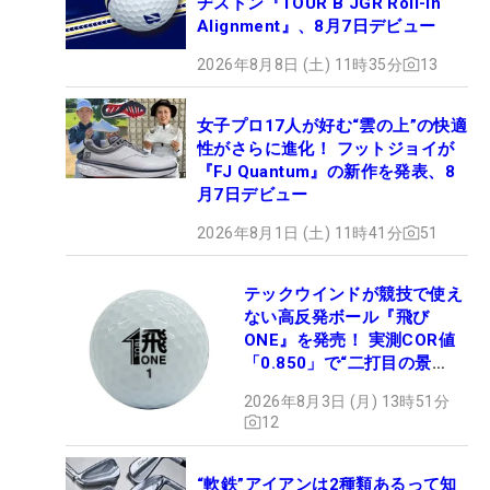
ヂストン『TOUR B JGR Roll-in
Alignment』、8月7日デビュー
2026年8月8日 (土) 11時35分
13
女子プロ17人が好む“雲の上”の快適
性がさらに進化！ フットジョイが
『FJ Quantum』の新作を発表、8
月7日デビュー
2026年8月1日 (土) 11時41分
51
テックウインドが競技で使え
ない高反発ボール『飛び
ONE』を発売！ 実測COR値
「0.850」で“二打目の景
色”が劇的に変わる!?
2026年8月3日 (月) 13時51分
12
“軟鉄”アイアンは2種類あるって知