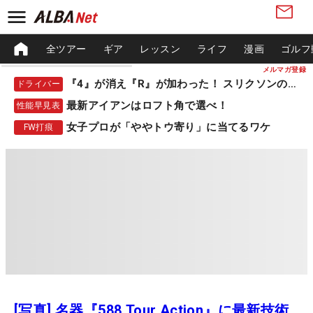
全ツアー
ギア
レッスン
ライフ
漫画
ゴルフ
メルマガ登録
『4』が消え『R』が加わった！ スリクソンの新作
ドライバー
最新アイアンはロフト角で選べ！
性能早見表
女子プロが「ややトウ寄り」に当てるワケ
FW打痕
[写真] 名器『588 Tour Action』に最新技術