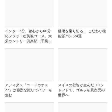
インター5分、都心から60分
猛暑を乗り切る！ こだわり機
のフラットな美観コース。大
能派パンツ4選
栄カントリー俱楽部（千葉
県）
アディダス『コードカオス
スイスの叡智が生んだTPTシ
27』は強烈な蹴りでパワーを
ャフトで、ゴルフを異次元の
生む
世界へ