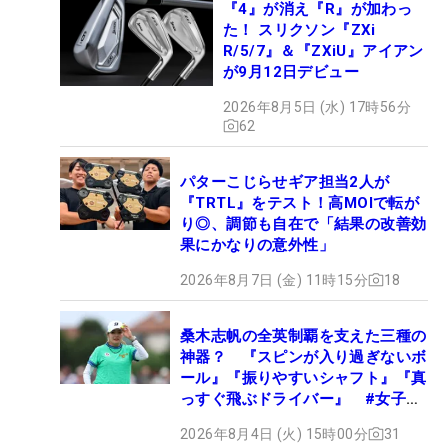
『4』が消え『R』が加わっ
た！ スリクソン『ZXi
R/5/7』＆『ZXiU』アイアン
が9月12日デビュー
2026年8月5日 (水) 17時56分
62
パターこじらせギア担当2人が
『TRTL』をテスト！高MOIで転が
り◎、調節も自在で「結果の改善効
果にかなりの意外性」
2026年8月7日 (金) 11時15分
18
桑木志帆の全英制覇を支えた三種の
神器？ 『スピンが入り過ぎないボ
ール』『振りやすいシャフト』『真
っすぐ飛ぶドライバー』 #女子プ
ロセッティング
2026年8月4日 (火) 15時00分
31