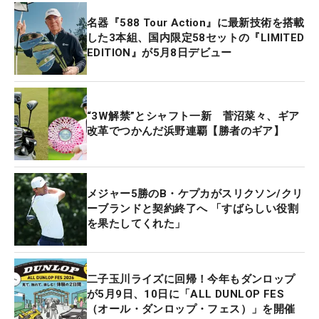
名器『588 Tour Action』に最新技術を搭載
した3本組、国内限定58セットの『LIMITED
EDITION』が5月8日デビュー
“3W解禁”とシャフト一新 菅沼菜々、ギア
改革でつかんだ浜野連覇【勝者のギア】
メジャー5勝のB・ケプカがスリクソン/クリ
ーブランドと契約終了へ 「すばらしい役割
を果たしてくれた」
二子玉川ライズに回帰！今年もダンロップ
が5月9日、10日に「ALL DUNLOP FES
（オール・ダンロップ・フェス）」を開催