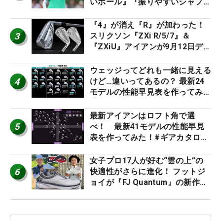
いボール』『振りやすいシャフ
ト』『真っすぐ飛ぶドライバ
ー』 #女子プロセッティング
『4』が消え『R』が加わった！
3
スリクソン『ZXi R/5/7』＆
『ZXiU』アイアンが9月12日デ
ビュー
ウェッジってどれも一緒に見える
4
けど…違いってあるの？ 最新24
モデルの性能早見表を作ってみ
た #ギアカタログ2026
最新アイアンはロフト角で選
5
べ！ 最新41モデルの性能早見
表を作ってみた！#ギアカタログ
2026
女子プロ17人が好む“雲の上”の
6
快適性がさらに進化！ フットジ
ョイが『FJ Quantum』の新作を
発表、8月7日デビュー