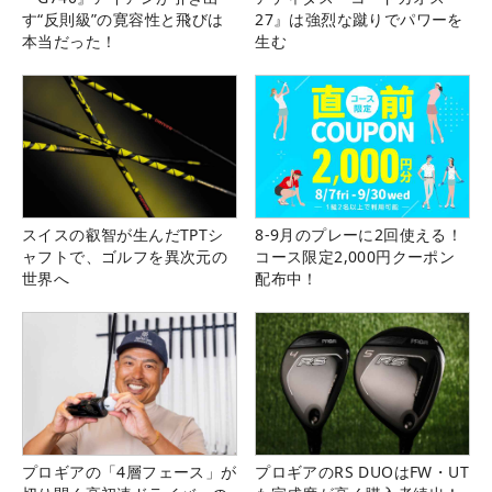
す“反則級”の寛容性と飛びは
27』は強烈な蹴りでパワーを
本当だった！
生む
スイスの叡智が生んだTPTシ
8-9月のプレーに2回使える！
ャフトで、ゴルフを異次元の
コース限定2,000円クーポン
世界へ
配布中！
プロギアの「4層フェース」が
プロギアのRS DUOはFW・UT