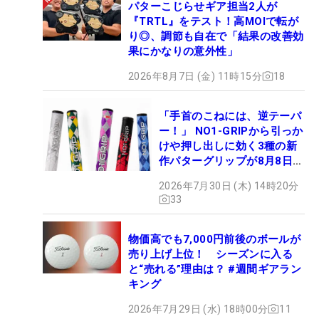
パターこじらせギア担当2人が
『TRTL』をテスト！高MOIで転が
り◎、調節も自在で「結果の改善効
果にかなりの意外性」
2026年8月7日 (金) 11時15分
18
「手首のこねには、逆テーパ
ー！」 NO1-GRIPから引っか
けや押し出しに効く3種の新
作パターグリップが8月8日デ
ビュー
2026年7月30日 (木) 14時20分
33
物価高でも7,000円前後のボールが
売り上げ上位！ シーズンに入る
と“売れる”理由は？ #週間ギアラン
キング
2026年7月29日 (水) 18時00分
11