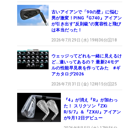
古いアイアンで「90の壁」に悩む
男が激変！PING『G740』アイアン
が引き出す“反則級”の寛容性と飛び
は本当だった！
2026年7月29日 (水) 19時36分
18
ウェッジってどれも一緒に見えるけ
ど…違いってあるの？ 最新24モデ
ルの性能早見表を作ってみた #ギ
アカタログ2026
2026年7月31日 (金) 12時15分
25
『4』が消え『R』が加わっ
た！ スリクソン『ZXi
R/5/7』＆『ZXiU』アイアン
が9月12日デビュー
2026年8月5日 (水) 17時56分