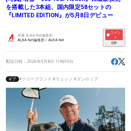
を搭載した3本組、国内限定58セットの
『LIMITED EDITION』が5月8日デビュー
コメン
所属
ALBA Net編集部
ト
ALBA Net編集部
/
ALBA Net
0
件
配信日時：
2026年5月8日 11時05分
ギア
#
クリーブランド
#
ウェッジ
#
ダンロップ