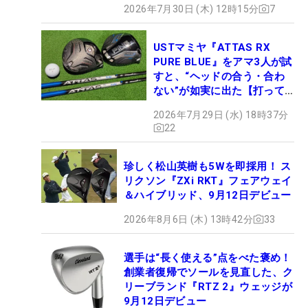
2026年7月30日 (木) 12時15分
7
USTマミヤ『ATTAS RX
PURE BLUE』をアマ3人が試
すと、“ヘッドの合う・合わ
ない”が如実に出た【打って
みた】
2026年7月29日 (水) 18時37分
22
珍しく松山英樹も5Wを即採用！ ス
リクソン『ZXi RKT』フェアウェイ
＆ハイブリッド、9月12日デビュー
2026年8月6日 (木) 13時42分
33
選手は“長く使える”点をべた褒め！
創業者復帰でソールを見直した、ク
リーブランド『RTZ 2』ウェッジが
9月12日デビュー