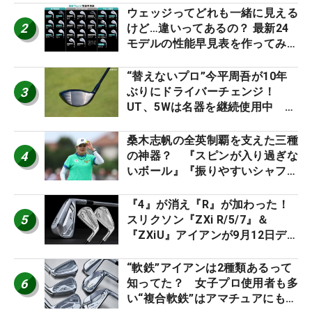
ウェッジってどれも一緒に見える
2
けど…違いってあるの？ 最新24
モデルの性能早見表を作ってみ
た #ギアカタログ2026
“替えないプロ”今平周吾が10年
3
ぶりにドライバーチェンジ！
UT、5Wは名器を継続使用中 #
男子プロセッティング
桑木志帆の全英制覇を支えた三種
4
の神器？ 『スピンが入り過ぎな
いボール』『振りやすいシャフ
ト』『真っすぐ飛ぶドライバ
ー』 #女子プロセッティング
『4』が消え『R』が加わった！
5
スリクソン『ZXi R/5/7』＆
『ZXiU』アイアンが9月12日デ
ビュー
“軟鉄”アイアンは2種類あるって
6
知ってた？ 女子プロ使用者も多
い“複合軟鉄”はアマチュアにもオ