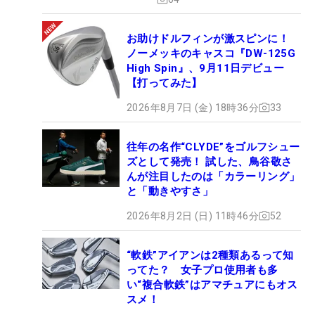
お助けドルフィンが激スピンに！
ノーメッキのキャスコ『DW-125G
High Spin』、9月11日デビュー
【打ってみた】
2026年8月7日 (金) 18時36分
33
往年の名作“CLYDE”をゴルフシュー
ズとして発売！ 試した、鳥谷敬さ
んが注目したのは「カラーリング」
と「動きやすさ」
2026年8月2日 (日) 11時46分
52
“軟鉄”アイアンは2種類あるって知
ってた？ 女子プロ使用者も多
い“複合軟鉄”はアマチュアにもオス
スメ！