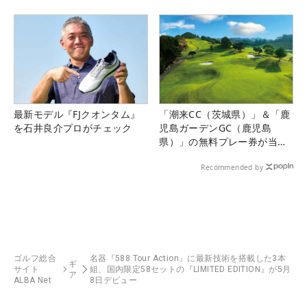
県）
最新モデル『FJクオンタム』
「潮来CC（茨城県）」＆「鹿
を石井良介プロがチェック
児島ガーデンGC（鹿児島
県）」の無料プレー券が当た
る！！
Recommended by
ゴルフ総合
名器『588 Tour Action』に最新技術を搭載した3本
ギ
サイト
組、国内限定58セットの『LIMITED EDITION』が5月
ア
ALBA Net
8日デビュー