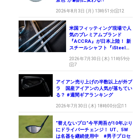
2026年8月3日 (月) 13時51分
12
米国フィッティング現場で人
気のプレミアムブランド
『ACCRA』が日本上陸！ 新
スチールシャフト『iSteel
BLUE』が9月4日デビュー
2026年7月30日 (木) 11時59分
7
アイアン売り上げの半数以上が外ブ
ラ 国産アイアンの人気が落ちてい
る？ #週間ギアランキング
2026年7月30日 (木) 18時00分
11
“替えないプロ”今平周吾が10年ぶり
にドライバーチェンジ！ UT、5W
は名器を継続使用中 #男子プロセ