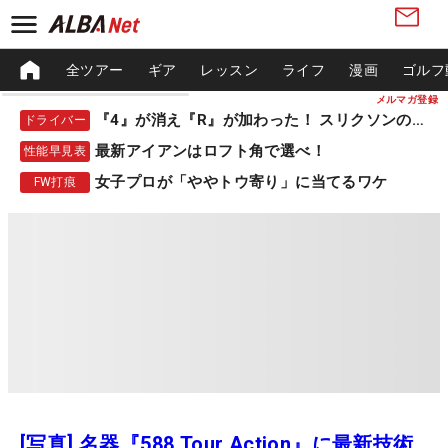
全ツアー
ギア
レッスン
ライフ
漫画
ゴルフ
メルマガ登録
『4』が消え『R』が加わった！ スリクソンの新作
ドライバー
最新アイアンはロフト角で選べ！
性能早見表
女子プロが「ややトウ寄り」に当てるワケ
FW打痕
[写真] 名器『588 Tour Action』に最新技術