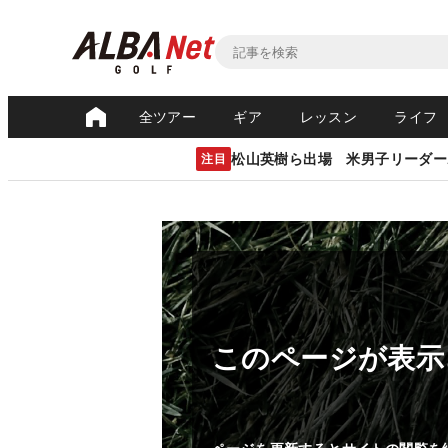
全ツアー
ギア
レッスン
ライフ
松山英樹ら出場 米男子リーダー
注目
このページが表示