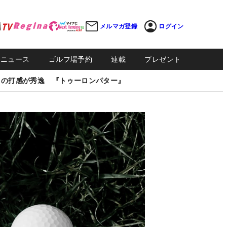
メルマガ登録
ログイン
Sニュース
ゴルフ場予約
連載
プレゼント
しの打感が秀逸 『トゥーロンパター』