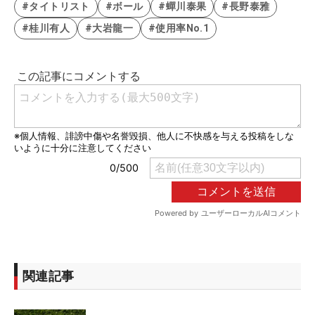
#タイトリスト
#ボール
#蟬川泰果
#長野泰雅
#桂川有人
#大岩龍一
#使用率No.1
関連記事