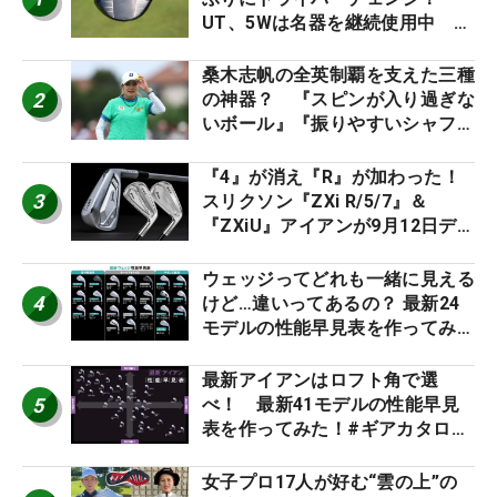
UT、5Wは名器を継続使用中 #
男子プロセッティング
桑木志帆の全英制覇を支えた三種
2
の神器？ 『スピンが入り過ぎな
いボール』『振りやすいシャフ
ト』『真っすぐ飛ぶドライバ
ー』 #女子プロセッティング
『4』が消え『R』が加わった！
3
スリクソン『ZXi R/5/7』＆
『ZXiU』アイアンが9月12日デ
ビュー
ウェッジってどれも一緒に見える
4
けど…違いってあるの？ 最新24
モデルの性能早見表を作ってみ
た #ギアカタログ2026
最新アイアンはロフト角で選
5
べ！ 最新41モデルの性能早見
表を作ってみた！#ギアカタログ
2026
女子プロ17人が好む“雲の上”の