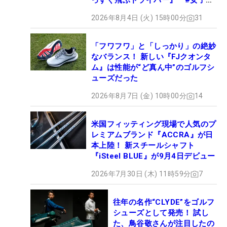
っすぐ飛ぶドライバー』 #女子プ
ロセッティング
2026年8月4日 (火) 15時00分
31
「フワフワ」と「しっかり」の絶妙
なバランス！ 新しい『FJクオンタ
ム』は性能が“ど真ん中”のゴルフシ
ューズだった
2026年8月7日 (金) 10時00分
14
米国フィッティング現場で人気のプ
レミアムブランド『ACCRA』が日
本上陸！ 新スチールシャフト
『iSteel BLUE』が9月4日デビュー
2026年7月30日 (木) 11時59分
7
往年の名作“CLYDE”をゴルフ
シューズとして発売！ 試し
た、鳥谷敬さんが注目したの