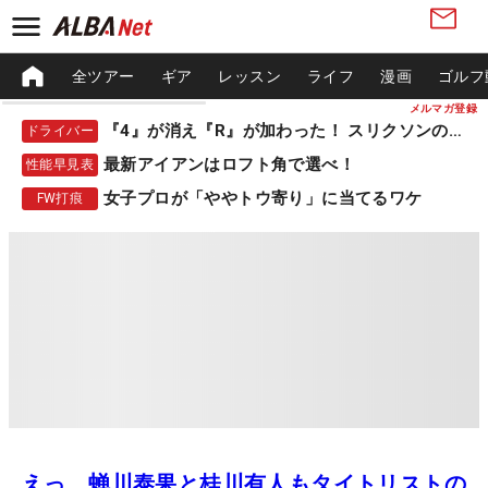
全ツアー
ギア
レッスン
ライフ
漫画
ゴルフ
メルマガ登録
『4』が消え『R』が加わった！ スリクソンの新作
ドライバー
最新アイアンはロフト角で選べ！
性能早見表
女子プロが「ややトウ寄り」に当てるワケ
FW打痕
えっ、蝉川泰果と桂川有人もタイトリストの