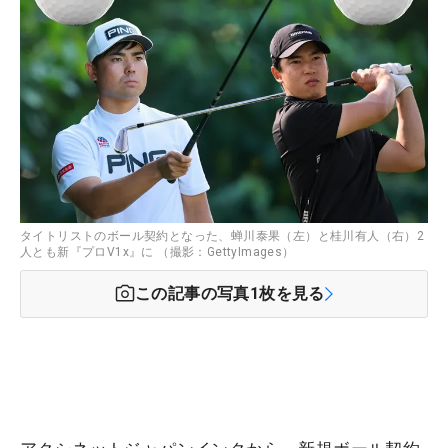
タイトリストのボール契約となった、蝉川泰果（左）と桂川有人（右）2
人とも新『プロV1x』に （撮影：GettyImages）
この記事の写真
1
枚を見る