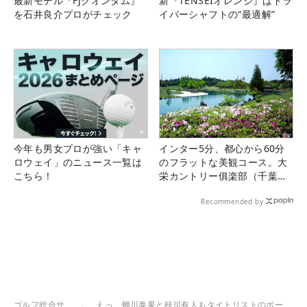
最新モデル『FJクオンタム』
新『TENSEIオレンジ』はドラ
を石井良介プロがチェック
イバーシャフトの“最適解”
今年も男女プロが強い「キャ
インター5分、都心から60分
ロウェイ」のニュース一覧は
のフラットな美観コース。大
こちら！
栄カントリー俱楽部（千葉
県）
Recommended by
ゴルフ総合サ
えっ、蝉川泰果と桂川有人もタイトリストのボー