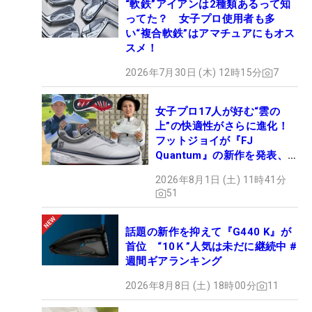
“軟鉄”アイアンは2種類あるって知
ってた？ 女子プロ使用者も多
い“複合軟鉄”はアマチュアにもオス
スメ！
2026年7月30日 (木) 12時15分
7
女子プロ17人が好む“雲の
上”の快適性がさらに進化！
フットジョイが『FJ
Quantum』の新作を発表、8
月7日デビュー
2026年8月1日 (土) 11時41分
51
話題の新作を抑えて『G440 K』が
首位 “10Ｋ”人気は未だに継続中 #
週間ギアランキング
2026年8月8日 (土) 18時00分
11