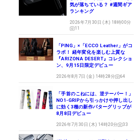
気が落ちている？ #週間ギア
ランキング
2026年7月30日 (木) 18時00分
11
「PING」×「ECCO Leather」がコ
ラボ！ 経年変化を楽しむ上質な
『ARIZONA DESERT』コレクショ
ン、9月15日限定デビュー
2026年8月7日 (金) 14時28分
64
「手首のこねには、逆テーパー！」
NO1-GRIPから引っかけや押し出し
に効く3種の新作パターグリップが
8月8日デビュー
2026年7月30日 (木) 14時20分
33