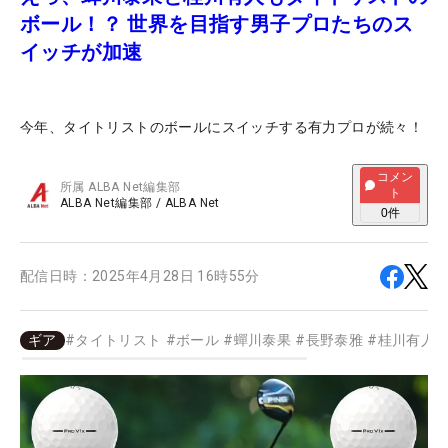
ボール！？ 世界を目指す男子プロたちのス
イッチが加速
今年、タイトリストのボールにスイッチする有力プロが続々！
コメン
所属
ALBA Net編集部
ト
ALBA Net編集部
/
ALBA Net
0
件
配信日時：
2025年4月28日 16時55分
ギア
#
タイトリスト
#
ボール
#
蟬川泰果
#
長野泰雅
#
桂川有人