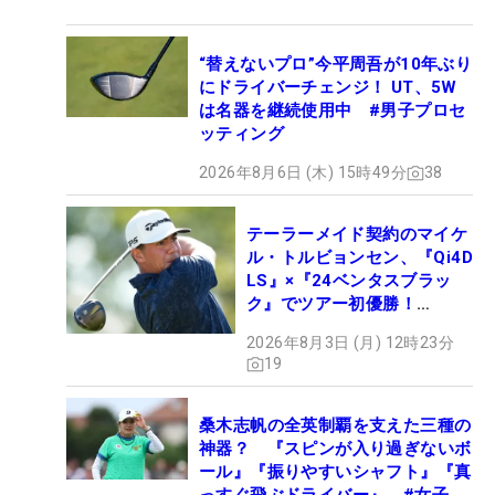
“替えないプロ”今平周吾が10年ぶり
にドライバーチェンジ！ UT、5W
は名器を継続使用中 #男子プロセ
ッティング
2026年8月6日 (木) 15時49分
38
テーラーメイド契約のマイケ
ル・トルビョンセン、『Qi4D
LS』×『24ベンタスブラッ
ク』でツアー初優勝！
【WITB】
2026年8月3日 (月) 12時23分
19
桑木志帆の全英制覇を支えた三種の
神器？ 『スピンが入り過ぎないボ
ール』『振りやすいシャフト』『真