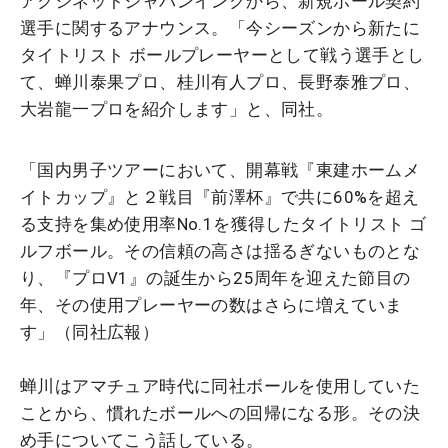
アクシネットジャパンインクから、新規ボール契約
選手に関するアナウンス。「今シーズンから新たに
タイトリスト ボールプレーヤーとして戦う選手とし
て、蝉川泰果プロ、桂川有人プロ、長野泰雅プロ、
大岩龍一プロを紹介します」と、同社。
「国内男子ツアーにおいて、開幕戦『東建ホームメ
イトカップ』と２戦目『前澤杯』で共に60%を超え
る支持を集め使用率No.1を獲得したタイトリスト ゴ
ルフボール。その信頼の高さは揺るぎないものとな
り、『プロV1』の誕生から25周年を迎えた節目の
年、その使用プレーヤーの数はさらに増えていま
す」（同社広報）
蝉川はアマチュア時代に同社ボールを使用していた
ことから、慣れたボールへの回帰になる形。その決
め手についてこう話している。