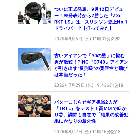
ついに正式発表、9月12日デビュ
ー！未発表時から2勝した『ZXi
RKT LS』は、スリクソン史上No.1
ドライバー!?【打ってみた】
2026年8月5日 (水) 11時31分
83
古いアイアンで「90の壁」に悩む
男が激変！PING『G740』アイアン
が引き出す“反則級”の寛容性と飛び
は本当だった！
2026年7月29日 (水) 19時36分
18
パターこじらせギア担当2人が
『TRTL』をテスト！高MOIで転が
り◎、調節も自在で「結果の改善効
果にかなりの意外性」
2026年8月7日 (金) 11時15分
18