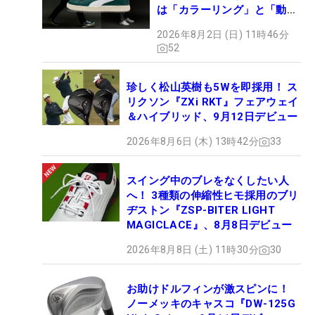
は「カラーリング」と「動き
やすさ」
2026年8月2日 (日) 11時46分
52
珍しく松山英樹も5Wを即採用！ ス
リクソン『ZXi RKT』フェアウェイ
＆ハイブリッド、9月12日デビュー
2026年8月6日 (木) 13時42分
33
スイング中のブレをなくしたい人
へ！ 3種類の伸縮性ヒモ採用のブリ
ヂストン『ZSP-BITER LIGHT
MAGICLACE』、8月8日デビュー
2026年8月8日 (土) 11時30分
30
お助けドルフィンが激スピンに！
ノーメッキのキャスコ『DW-125G